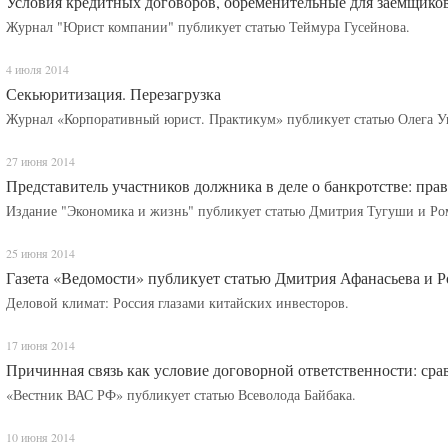
Условия кредитных договоров, обременительные для заемщико
Журнал "Юрист компании" публикует статью Теймура Гусейнова.
4 июля 2014
Секьюритизация. Перезагрузка
Журнал «Корпоративный юрист. Практикум» публикует статью Олега У
27 июня 2014
Представитель участников должника в деле о банкротстве: пра
Издание "Экономика и жизнь" публикует статью Дмитрия Тугуши и Ро
25 июня 2014
Газета «Ведомости» публикует статью Дмитрия Афанасьева и 
Деловой климат: Россия глазами китайских инвесторов.
17 июня 2014
Причинная связь как условие договорной ответственности: сра
«Вестник ВАС РФ» публикует статью Всеволода Байбака.
10 июня 2014