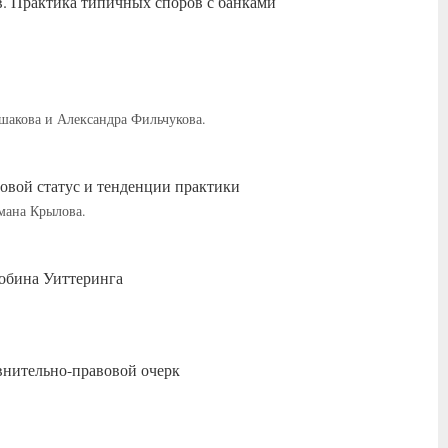
в. Практика типичных споров с банками
шакова и Александра Фильчукова.
вовой статус и тенденции практики
мана Крылова.
Робина Уиттеринга
внительно-правовой очерк