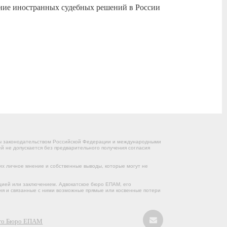
ние иностранных судебных решений в России
ны законодательством Российской Федерации и международными
 не допускается без предварительного получения согласия
их личное мнение и собственные выводы, которые могут не
цией или заключением. Адвокатское бюро ЕПАМ, его
ния и связанные с ними возможные прямые или косвенные потери
кого Бюро ЕПАМ