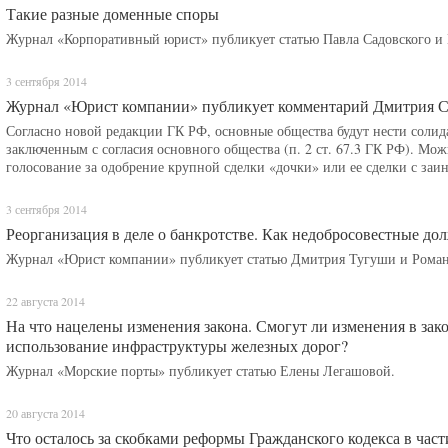
Такие разные доменные споры
Журнал «Корпоративный юрист» публикует статью Павла Садовского и
3 сентября 2014
Журнал «Юрист компании» публикует комментарий Дмитрия С
Согласно новой редакции ГК РФ, основные общества будут нести солид
заключенным с согласия основного общества (п. 2 ст. 67.3 ГК РФ). Можн
голосование за одобрение крупной сделки «дочки» или ее сделки с заи
3 сентября 2014
Реорганизация в деле о банкротстве. Как недобросовестные д
Журнал «Юрист компании» публикует статью Дмитрия Тугуши и Роман
22 августа 2014
На что нацелены изменения закона. Смогут ли изменения в зак
использование инфраструктуры железных дорог?
Журнал «Морские порты» публикует статью Елены Легашовой.
20 августа 2014
Что осталось за скобками реформы Гражданского кодекса в час