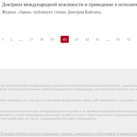
Доктрина международной вежливости и приведение в исполне
Журнал «Закон» публикует статью Дмитрия Кайсина.
...
...
1
2
37
38
39
40
41
42
43
51
52
.ru), включая любую информацию и результаты интеллектуальной деятельности, защище
ение или распространение любой размещенной информации, материалов и (или) их частей
йте www.epam.ru, или доступ к которым предоставлен через сайт www.epam.ru, отражают 
готовлены исключительно в информационных целях и не являются юридической консульта
именимость такой информации для ваших целей и не несут ответственности за ваши реше
 или какой-либо ее части, содержащейся на сайте www.epam.ru.
х
Условия обработки персональных данных адвокатов и работников Адвокатс