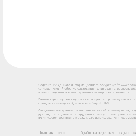
Содержание данного информационного ресурса (сайт www.epam
соглашениями. Любое использование, копирование, воспроизвед
правообладателя и влечет применение мер ответственности.
Комментарии, презентации и статьи юристов, размещенные на са
совпадать с позицией Адвокатского бюро ЕПАМ.
Сведения и материалы, размещенные на сайте www.epam.ru, под
руководство, адвокаты и сотрудники не могут гарантировать пр
и/или ущерб, возникшие в результате использования информации
Политика в отношении обработки персональных данны