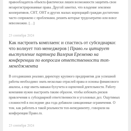
правообладатель объекта фактически лишен возможности защитить свои
незарегистрированные права. Другой заметил, что владение землями
кооперативов, СНТ, ОНТ и других малых корпораций граждан достаточно
часто сопряжено с проблемами, решить которые трудозатратно или вовсе
невозможно. […]
23 сентября 2024
Как настроить комплаенс и спастись от субсидиарки:
что волнует топ-менеджеров |
Право.ru цитирует
выступление партнера Валерия Еременко на
конференции по вопросам ответственности топ-
менеджмента
В сегодняшних реалиях директору крупного предприятия для успешной
работы необходимо знать несколько отраслей права и основы финансового
анализа, а еще иметь навыки бухучета и оценочной деятельности. Работу
компании нужно выстроить таким образом, чтобы избежать рисков
привлечения к субсидиарной ответственности и уголовных дел. Ощутимых
сложностей в последние два года добавили санкционные ограничения. О
том, как работать в такой реальности топ-менеджменту, говорили на
конференции Право.ru.
23 сентября 2024