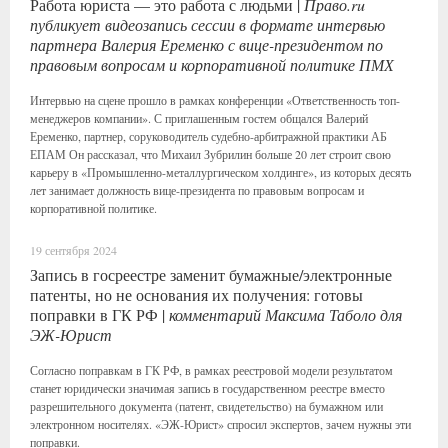
Работа юриста — это работа с людьми |
Право.ru
публикует видеозапись сессии в формате интервью
партнера Валерия Еременко с вице-президентом по
правовым вопросам и корпоративной политике ПМХ
Интервью на сцене прошло в рамках конференции «Ответственность топ-
менеджеров компании». С приглашенным гостем общался Валерий
Еременко, партнер, соруководитель судебно-арбитражной практики АБ
ЕПАМ Он рассказал, что Михаил Зубрилин больше 20 лет строит свою
карьеру в «Промышленно-металлургическом холдинге», из которых десять
лет занимает должность вице-президента по правовым вопросам и
корпоративной политике.
19 сентября 2024
Запись в госреестре заменит бумажные/электронные
патенты, но не основания их получения: готовы
поправки в ГК РФ |
комментарий Максима Таболо для
ЭЖ-Юрист
Согласно поправкам в ГК РФ, в рамках реестровой модели результатом
станет юридически значимая запись в государственном реестре вместо
разрешительного документа (патент, свидетельство) на бумажном или
электронном носителях. «ЭЖ-Юрист» спросил экспертов, зачем нужны эти
поправки.