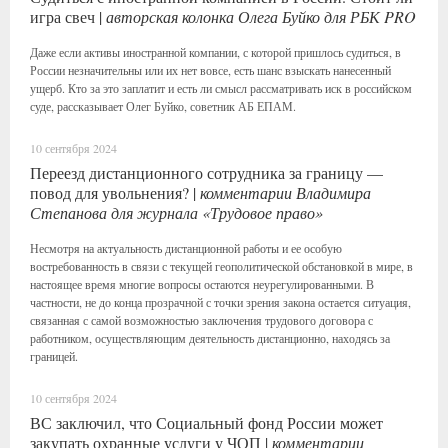
игра свеч |
авторская колонка Олега Буйко для РБК PRO
Даже если активы иностранной компании, с которой пришлось судиться, в
России незначительны или их нет вовсе, есть шанс взыскать нанесенный
ущерб. Кто за это заплатит и есть ли смысл рассматривать иск в российском
суде, рассказывает Олег Буйко, советник АБ ЕПАМ.
10 сентября 2024
Переезд дистанционного сотрудника за границу —
повод для увольнения? |
комментарии Владимира
Степанова для журнала «Трудовое право»
Несмотря на актуальность дистанционной работы и ее особую
востребованность в связи с текущей геополитической обстановкой в мире, в
настоящее время многие вопросы остаются неурегулированными. В
частности, не до конца прозрачной с точки зрения закона остается ситуация,
связанная с самой возможностью заключения трудового договора с
работником, осуществляющим деятельность дистанционно, находясь за
границей.
10 сентября 2024
ВС заключил, что Социальный фонд России может
закупать охранные услуги у ЧОП |
комментарии