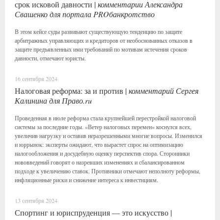
срок исковой давности |
комментарии Александра
Свашенко для портала PROбанкротство
В этом кейсе суды развивают существующую тенденцию по защите
арбитражных управляющих и кредиторов от необоснованных отказов в
защите предъявленных ими требований по мотивам истечения сроков
давности, отмечают юристы.
16 сентября 2024
Налоговая реформа: за и против |
комментарий Сергея
Калинина для Право.ru
Проведенная в июле реформа стала крупнейшей перестройкой налоговой
системы за последние годы. «Ветер налоговых перемен» коснулся всех,
увеличив нагрузку и оставив неразрешенными многие вопросы. Изменился
и юррынок: эксперты ожидают, что вырастет спрос на оптимизацию
налогообложения и досудебную оценку перспектив спора. Сторонники
нововведений говорят о назревших изменениях и сбалансированном
подходе к увеличению ставок. Противники отмечают неполноту реформы,
инфляционные риски и снижение интереса к инвестициям.
13 сентября 2024
Спортинг и юриспруденция — это искусство |