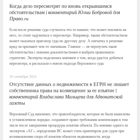
Когда дело пересмотрят по вновь открывшимся
обстоятельствам |
комментарий Юлии Бобровой для
Право.ru
Если после решения суда случилось что-то важное, что может повлиять на
него, то стоит задуматься о пересмотре. Например, таким обстоятельством
может оказаться приговор суда по другому делу. А опечатку в решении
вряд ли признают чем-то значимым. Главное — не перепутать такие
обстоятельства с новыми доказательствами и выбрать правильную
стратегию. Эксперты поделились мнением о том, когда удастся добиться
пересмотра, и рассказали о новом подходе Верховного суда.
30 сентября 2024
Отсутствие данных о недвижимости в ЕГРН не лишает
собственника права на возмещение за ее изъятие |
комментарий Владислава Мальцева для Адвокатской
газеты
Верховный Суд напомнил, что правообладатели, которые не были выявлены
в установленном порядке, сохраняют право требования компенсации в том
числе после завершения процедуры изъятия объекта. По мнению одного из
экспертов «АГ», определение ВС может стать ориентиром для судов при
возникновении спора об изъятии объектов недвижимости, когда