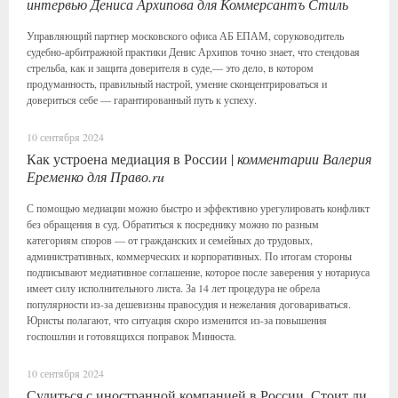
интервью Дениса Архипова для Коммерсантъ Стиль
Управляющий партнер московского офиса АБ ЕПАМ, соруководитель
судебно-арбитражной практики Денис Архипов точно знает, что стендовая
стрельба, как и защита доверителя в суде,— это дело, в котором
продуманность, правильный настрой, умение сконцентрироваться и
довериться себе — гарантированный путь к успеху.
10 сентября 2024
Как устроена медиация в России |
комментарии Валерия
Еременко для Право.ru
С помощью медиации можно быстро и эффективно урегулировать конфликт
без обращения в суд. Обратиться к посреднику можно по разным
категориям споров — от гражданских и семейных до трудовых,
административных, коммерческих и корпоративных. По итогам стороны
подписывают медиативное соглашение, которое после заверения у нотариуса
имеет силу исполнительного листа. За 14 лет процедура не обрела
популярности из-за дешевизны правосудия и нежелания договариваться.
Юристы полагают, что ситуация скоро изменится из-за повышения
госпошлин и готовящихся поправок Минюста.
10 сентября 2024
Судиться с иностранной компанией в России. Стоит ли