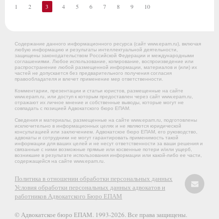
1
2
3
4
5
6
7
8
9
10
Содержание данного информационного ресурса (сайт www.epam.ru), включая
любую информацию и результаты интеллектуальной деятельности,
защищены законодательством Российской Федерации и международными
соглашениями. Любое использование, копирование, воспроизведение или
распространение любой размещенной информации, материалов и (или) их
частей не допускается без предварительного получения согласия
правообладателя и влечет применение мер ответственности.
Комментарии, презентации и статьи юристов, размещенные на сайте
www.epam.ru, или доступ к которым предоставлен через сайт www.epam.ru,
отражают их личное мнение и собственные выводы, которые могут не
совпадать с позицией Адвокатского бюро ЕПАМ.
Сведения и материалы, размещенные на сайте www.epam.ru, подготовлены
исключительно в информационных целях и не являются юридической
консультацией или заключением. Адвокатское бюро ЕПАМ, его руководство,
адвокаты и сотрудники не могут гарантировать применимость такой
информации для ваших целей и не несут ответственности за ваши решения и
связанные с ними возможные прямые или косвенные потери и/или ущерб,
возникшие в результате использования информации или какой-либо ее части,
содержащейся на сайте www.epam.ru.
Политика в отношении обработки персональных данных
Условия обработки персональных данных адвокатов и
работников Адвокатского Бюро ЕПАМ
© Адвокатское бюро ЕПАМ. 1993-2026. Все права защищены.