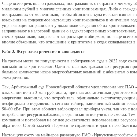
Чаще всего речь шла о гражданах, пострадавших от страсти к легкому
миллионы рублей в многочисленных криптопирамидах. Либо о граждана
пострадавших от мошенников, чтобы объяснить, куда исчезли взятые в 
взыскания на содержимое настоящих криптокошельков в минувшем году
управляющие запрашивают у должников сведения об их криптовложениях
запрашивают в налоговой данные о задекларированных криптоактивах,
счетах должников, направляют запросы криптобиржам, но чаще всего э
вполне объяснимо, что отношение к криптотеме в судах складывается в ц
Кейс 3. Жгут электричество и «попадают»
На третьем месте по популярности в арбитражном суде в 2022 году оказ
для майнинга криптовалют. Один из главных «расходных» ресурсов при 
большое количество исков энергосбытовых компаний к абонентам о взы
электричество.
Так, Арбитражный суд Новосибирской области удовлетворил иск ПАО 
взыскании почти 3 млн руб. долга, признав достаточными для этого ма
энергетики выяснили, что потребитель, официально эксплуатирующий д
неофициально подключил к сети контейнер, наполненный майнинговым 
50–60 кВт. При этом абонент заблокировал приборы учета, так что с но
потреблении ресурсоснабжающая организация получить не смогла. Тем н
компании и потребовал не от нее доказательств использования ресурсов
обратного. С этой задачей «Гермес» не справился, и долг с него был взы
Настоящую охоту на майнеров развернуло ПАО «Иркутскэнергосбыт»: е