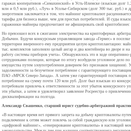
гаражах кооперативов «Симахинский» в Усть-Илимске (взыскан долг 1,
млн и 0,5 млн руб.), «Луч» в Усолье-Сибирском (долг 300 тыс. руб.) и 
энергетиков заключается в том, что майнинг криптовалют расценивается
тарифы для бизнеса выше, чем для простых потребителей. И суды взыс
гаражники-майнеры предпочитают не афишировать свой криптобизнес и 
Но превзошел всех в сжигании электричества на криптофермах арбит
Добычин. Будучи конкурсным управляющим завода «Гермес» в поселке 
территории вверенного ему предприятия целую криптоплантацию: майн
тыс. комплектов заполняло целый ангар и два контейнера во дворе и на
работу системы приборов учета». Обнаружилось это в ходе оперативно
сотрудниками полиции, которые по итогу возбудили уголовное дело по
имущества путем злоупотребления доверием без признаков хищения). У
задолженности за безучетное потребление с гарантирующего поставщи
ПАО «МРСК Северо-Запада». А затем уже гарантирующий поставщик пот
потребление на сумму почти 120 млн руб. Долг был взыскан из конкур
потребовали привлечь к ответственности за этот убыток конкурсного 
эти убытки, а затем и удовлетворил заявление Росреестра о привлечени
дисквалификации на полгода.
Александр Свашенко, старший юрист судебно-арбитражной практ
«В настоящее время нет прямого запрета на добычу криптовалюты путе
подключение к сетям может повлечь за собой гражданскую или уголовн
«цифровой майнинг», «генерирование криптовалюты» в настоящий мо
законодательстве. Между тем при наличии соответствующего регулирова