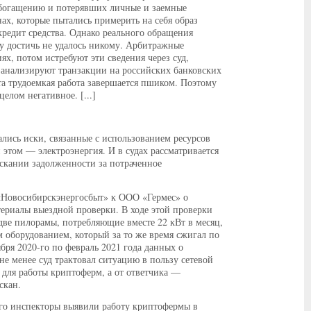
 обогащению и потерявших личные и заемные
х, которые пытались примерить на себя образ
кредит средства. Однако реального обращения
 достичь не удалось никому. Арбитражные
, потом истребуют эти сведения через суд,
 анализируют транзакции на российских банковских
та трудоемкая работа завершается пшиком. Поэтому
елом негативное. [...]
ались иски, связанные с использованием ресурсов
этом — электроэнергия. И в судах рассматривается
скании задолженности за потраченное
«Новосибирскэнергосбыт» к ООО «Гермес» о
териалы выездной проверки. В ходе этой проверки
ве пилорамы, потребляющие вместе 22 кВт в месяц,
оборудованием, который за то же время сжигал по
ября 2020-го по февраль 2021 года данных о
е менее суд трактовал ситуацию в пользу сетевой
 для работы криптоферм, а от ответчика —
скан.
го инспекторы выявили работу криптофермы в