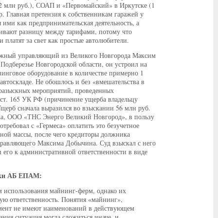
2 млн руб.), СОАП и «Первомайский» в Иркутске (1
др. Главная претензия к собственникам гаражей у
 ими как предпринимательская деятельность, а
кивают разницу между тарифами, потому что
платят за свет как простые автолюбители.
ражный управляющий из Великого Новгорода Максим
Подберезье Новгородской области, он устроил на
инговое оборудование в количестве примерно 1
 автоскладе. Не обошлось и без «вмешательства в
-разыскных мероприятий, проведенных
 ст. 165 УК РФ (причинение ущерба владельцу
щерб сначала выразился во взыскании 56 млн руб.
ка, ООО «ТНС Энерго Великий Новгород», в пользу
ребовал с «Гермеса» оплатить это безучетное
сной массы, после чего кредиторы должника
управляющего Максима Добычина. Суд взыскал с него
и его к административной ответственности в виде
ики АБ ЕПАМ:
м использования майнинг-ферм, однако их
ую ответственность. Понятия «майнинг»,
мент не имеют наименований в действующем
ния ситуация могла сложиться иначе, и