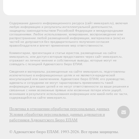
Содержание данного информационного ресурса (сайт www.epam.ru), включая
любую информацию и результаты интеллектуальной деятельности,
защищены законодательством Российской Федерации и международными
соглашениями. Любое использование, копирование, воспроизведение или
распространение любой размещенной информации, материалов и (или) их
частей не допускается без предварительного получения согласия
правообладателя и влечет применение мер ответственности.
Комментарии, презентации и статьи юристов, размещенные на сайте
www.epam.ru, или доступ к которым предоставлен через сайт www.epam.ru,
отражают их личное мнение и собственные выводы, которые могут не
совпадать с позицией Адвокатского бюро ЕПАМ.
Сведения и материалы, размещенные на сайте www.epam.ru, подготовлены
исключительно в информационных целях и не являются юридической
консультацией или заключением. Адвокатское бюро ЕПАМ, его руководство,
адвокаты и сотрудники не могут гарантировать применимость такой
информации для ваших целей и не несут ответственности за ваши решения и
связанные с ними возможные прямые или косвенные потери и/или ущерб,
возникшие в результате использования информации или какой-либо ее части,
содержащейся на сайте www.epam.ru.
Политика в отношении обработки персональных данных
Условия обработки персональных данных адвокатов и
работников Адвокатского Бюро ЕПАМ
© Адвокатское бюро ЕПАМ. 1993-2026. Все права защищены.