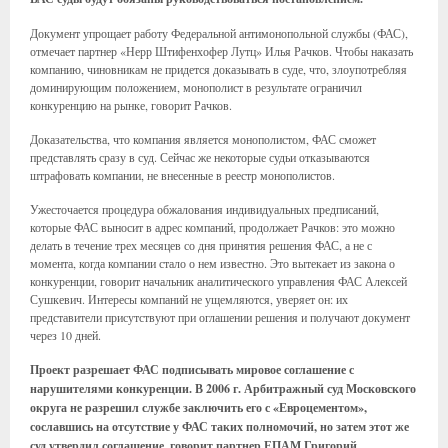
Документ упрощает работу Федеральной антимонопольной службы (ФАС),
отмечает партнер «Нерр Штифенхофер Лутц» Илья Рачков. Чтобы наказать
компанию, чиновникам не придется доказывать в суде, что, злоупотребляя
доминирующим положением, монополист в результате ограничил
конкуренцию на рынке, говорит Рачков.
Доказательства, что компания является монополистом, ФАС сможет
представлять сразу в суд. Сейчас же некоторые судьи отказываются
штрафовать компании, не внесенные в реестр монополистов.
Ужесточается процедура обжалования индивидуальных предписаний,
которые ФАС выносит в адрес компаний, продолжает Рачков: это можно
делать в течение трех месяцев со дня принятия решения ФАС, а не с
момента, когда компании стало о нем известно. Это вытекает из закона о
конкуренции, говорит начальник аналитического управления ФАС Алексей
Сушкевич. Интересы компаний не ущемляются, уверяет он: их
представители присутствуют при оглашении решения и получают документ
через 10 дней.
Проект разрешает ФАС подписывать мировое соглашение с
нарушителями конкуренции. В 2006 г. Арбитражный суд Московского
округа не разрешил службе заключить его с «Евроцементом»,
сославшись на отсутствие у ФАС таких полномочий, но затем этот же
суд утвердил соглашение, говорит партнер ЕПАМ Григорий