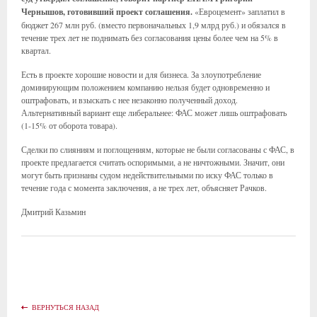
Чернышов, готовивший проект соглашения.
«Евроцемент» заплатил в
бюджет 267 млн руб. (вместо первоначальных 1,9 млрд руб.) и обязался в
течение трех лет не поднимать без согласования цены более чем на 5% в
квартал.
Есть в проекте хорошие новости и для бизнеса. За злоупотребление
доминирующим положением компанию нельзя будет одновременно и
оштрафовать, и взыскать с нее незаконно полученный доход.
Альтернативный вариант еще либеральнее: ФАС может лишь оштрафовать
(1-15% от оборота товара).
Сделки по слияниям и поглощениям, которые не были согласованы с ФАС, в
проекте предлагается считать оспоримыми, а не ничтожными. Значит, они
могут быть признаны судом недействительными по иску ФАС только в
течение года с момента заключения, а не трех лет, объясняет Рачков.
Дмитрий Казьмин
ВЕРНУТЬСЯ НАЗАД