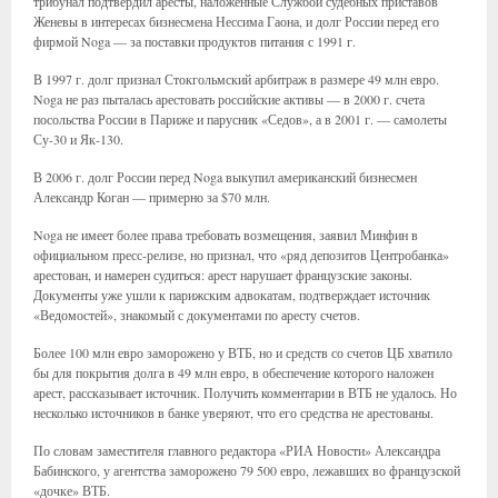
трибунал подтвердил аресты, наложенные Службой судебных приставов
Женевы в интересах бизнесмена Нессима Гаона, и долг России перед его
фирмой Noga — за поставки продуктов питания с 1991 г.
В 1997 г. долг признал Стокгольмский арбитраж в размере 49 млн евро.
Noga не раз пыталась арестовать российские активы — в 2000 г. счета
посольства России в Париже и парусник «Седов», а в 2001 г. — самолеты
Су-30 и Як-130.
В 2006 г. долг России перед Noga выкупил американский бизнесмен
Александр Коган — примерно за $70 млн.
Noga не имеет более права требовать возмещения, заявил Минфин в
официальном пресс-релизе, но признал, что «ряд депозитов Центробанка»
арестован, и намерен судиться: арест нарушает французские законы.
Документы уже ушли к парижским адвокатам, подтверждает источник
«Ведомостей», знакомый с документами по аресту счетов.
Более 100 млн евро заморожено у ВТБ, но и средств со счетов ЦБ хватило
бы для покрытия долга в 49 млн евро, в обеспечение которого наложен
арест, рассказывает источник. Получить комментарии в ВТБ не удалось. Но
несколько источников в банке уверяют, что его средства не арестованы.
По словам заместителя главного редактора «РИА Новости» Александра
Бабинского, у агентства заморожено 79 500 евро, лежавших во французской
«дочке» ВТБ.