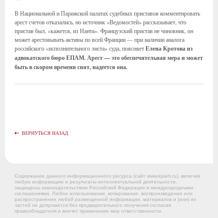
В Национальной и Парижской палатах судебных приставов комментировать
арест счетов отказались, но источник «Ведомостей» рассказывает, что
пристав был, «кажется, из Нанта». Французский пристав не чиновник, он
может арестовывать активы по всей Франции — при наличии аналога
российского «исполнительного листа» суда, поясняет
Елена Кротова из
адвокатского бюро ЕПАМ. Арест — это обеспечительная мера и может
быть в скором времени снят, надеется она.
ВЕРНУТЬСЯ НАЗАД
Содержание данного информационного ресурса (сайт www.epam.ru), включая
любую информацию и результаты интеллектуальной деятельности,
защищены законодательством Российской Федерации и международными
соглашениями. Любое использование, копирование, воспроизведение или
распространение любой размещенной информации, материалов и (или) их
частей не допускается без предварительного получения согласия
правообладателя и влечет применение мер ответственности.