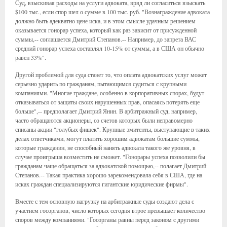
Суд, взыскивая расходы на услуги адвоката, вряд ли согласиться взыскать
$100 тыс., если спор шел о сумме в 100 тыс. руб. "Вознаграждение адвоката
должно быть адекватно цене иска, и в этом смысле удачным решением
оказывается гонорар успеха, который как раз зависит от присужденной
суммы,-- соглашается Дмитрий Степанов.-- Например, до запрета ВАС
средний гонорар успеха составлял 10-15% от суммы, а в США он обычно
равен 33%".
Другой проблемой для суда станет то, что оплата адвокатских услуг может
серьезно ударить по гражданам, пытающимся судиться с крупными
компаниями. "Многие граждане, особенно в корпоративных спорах, будут
отказываться от защиты своих нарушенных прав, опасаясь потерять еще
больше",-- предполагает Дмитрий Янин. В арбитражный суд, например,
часто обращаются акционеры, со счетов которых были неправомерно
списаны акции "голубых фишек". Крупные эмитенты, выступающие в таких
делах ответчиками, могут платить хорошим адвокатам большие суммы,
которые гражданин, не способный нанять адвоката такого же уровня, в
случае проигрыша возместить не сможет. "Гонорары успеха позволили бы
гражданам чаще обращаться за адвокатской помощью,-- полагает Дмитрий
Степанов.-- Такая практика хорошо зарекомендовала себя в США, где на
исках граждан специализируются гигантские юридические фирмы".
Вместе с тем основную нагрузку на арбитражные суды создают дела с
участием госорганов, число которых сегодня втрое превышает количество
споров между компаниями. "Госорганы равны перед законом с другими