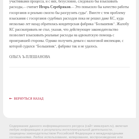
участниками процесса, и с них, безусловно, следовало бы взыскивать
расходы,-- считает
Игорь Серебряков
.-- Это повысило бы качество работы
госорганов и реально смогло бы разгрузить суды". Вместе с тем проблему
взыскания с госорганов судебных расходов пока не решил даже КС, куда
несколько лет назад обратилась кондитерская фабрика "Большевик". Жалобу
КС рассматривать не стал, указав, что действующее законодательство
позволяет взыскивать реальные расходы на адвокатскую помощь с
проигравшей стороны. Однако получить деньги с налоговой инспекции, с
которой судился "Большевик", фабрике так и не удалось.
ОЛЬГА Ъ-ПЛЕШАНОВА
ВЕРНУТЬСЯ НАЗАД
Содержание данного информационного ресурса (сайт www.epam.ru), включая
любую информацию и результаты интеллектуальной деятельности,
защищены законодательством Российской Федерации и международными
соглашениями. Любое использование, копирование, воспроизведение или