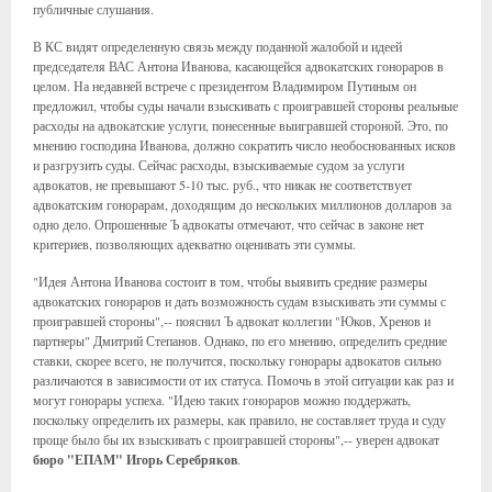
публичные слушания.
В КС видят определенную связь между поданной жалобой и идеей
председателя ВАС Антона Иванова, касающейся адвокатских гонораров в
целом. На недавней встрече с президентом Владимиром Путиным он
предложил, чтобы суды начали взыскивать с проигравшей стороны реальные
расходы на адвокатские услуги, понесенные выигравшей стороной. Это, по
мнению господина Иванова, должно сократить число необоснованных исков
и разгрузить суды. Сейчас расходы, взыскиваемые судом за услуги
адвокатов, не превышают 5-10 тыс. руб., что никак не соответствует
адвокатским гонорарам, доходящим до нескольких миллионов долларов за
одно дело. Опрошенные Ъ адвокаты отмечают, что сейчас в законе нет
критериев, позволяющих адекватно оценивать эти суммы.
"Идея Антона Иванова состоит в том, чтобы выявить средние размеры
адвокатских гонораров и дать возможность судам взыскивать эти суммы с
проигравшей стороны",-- пояснил Ъ адвокат коллегии "Юков, Хренов и
партнеры" Дмитрий Степанов. Однако, по его мнению, определить средние
ставки, скорее всего, не получится, поскольку гонорары адвокатов сильно
различаются в зависимости от их статуса. Помочь в этой ситуации как раз и
могут гонорары успеха. "Идею таких гонораров можно поддержать,
поскольку определить их размеры, как правило, не составляет труда и суду
проще было бы их взыскивать с проигравшей стороны",-- уверен адвокат
бюро "ЕПАМ" Игорь Серебряков
.