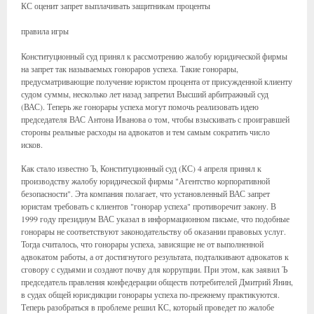
КС оценит запрет выплачивать защитникам проценты
правила игры
Конституционный суд принял к рассмотрению жалобу юридической фирмы
на запрет так называемых гонораров успеха. Такие гонорары,
предусматривающие получение юристом процента от присужденной клиенту
судом суммы, несколько лет назад запретил Высший арбитражный суд
(ВАС). Теперь же гонорары успеха могут помочь реализовать идею
председателя ВАС Антона Иванова о том, чтобы взыскивать с проигравшей
стороны реальные расходы на адвокатов и тем самым сократить число
исков.
Как стало известно Ъ, Конституционный суд (КС) 4 апреля принял к
производству жалобу юридической фирмы "Агентство корпоративной
безопасности". Эта компания полагает, что установленный ВАС запрет
юристам требовать с клиентов "гонорар успеха" противоречит закону. В
1999 году президиум ВАС указал в информационном письме, что подобные
гонорары не соответствуют законодательству об оказании правовых услуг.
Тогда считалось, что гонорары успеха, зависящие не от выполненной
адвокатом работы, а от достигнутого результата, подталкивают адвокатов к
сговору с судьями и создают почву для коррупции. При этом, как заявил Ъ
председатель правления конфедерации обществ потребителей Дмитрий Янин,
в судах общей юрисдикции гонорары успеха по-прежнему практикуются.
Теперь разобраться в проблеме решил КС, который проведет по жалобе