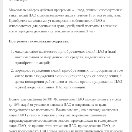
Максимальный срок действия программы – 3 года, причем непосредственно
выкуп акций ПАО с рынка возможен лишь в течение 1-го года ее действия.
Приобретенные акции могут находиться в собственности ПАО и
использоваться для достижения цели (целей) такой программы в течение
всего периода ее действия (т.е. максимум в течение 3 лет).
Программа также должна содержать:
максимальное количество приобретаемых акций ПАО и (или)
максимальный размер денежных средств, выделяемых на
приобретение акций;
порядок отчуждения акций, приобретенных по программе, в том
числе цена отчуждения акций и (или) порядок ее определения, в
целях поощрения работников и членов органов управления ПАО
и (или) подконтрольных ПАО организаций.
Новые правила Закона № 381-ФЗ позволяют ПАО сконцентрировать у себя
до 10% акций от уставного капитала ПАО и направить их на цели,
предусмотренные программой. Важно помнить, что в период нахождения
акций ПАО у самого общества у текущих акционеров произойдет
перераспределение соотношения голосов, приходящихся на голосующие
акции ПАО, по причине того, что акции ПАО, принадлежащие ПАО, не
будут предоставлять ПАО права голоса и не будут учитываться при подсчете