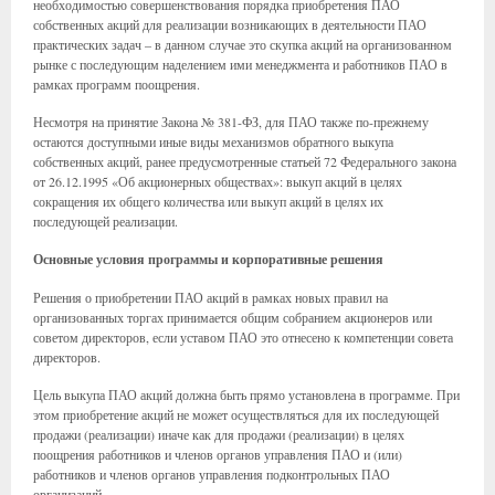
необходимостью совершенствования порядка приобретения ПАО
собственных акций для реализации возникающих в деятельности ПАО
практических задач – в данном случае это скупка акций на организованном
рынке с последующим наделением ими менеджмента и работников ПАО в
рамках программ поощрения.
Несмотря на принятие Закона № 381-ФЗ, для ПАО также по-прежнему
остаются доступными иные виды механизмов обратного выкупа
собственных акций, ранее предусмотренные статьей 72 Федерального закона
от 26.12.1995 «Об акционерных обществах»: выкуп акций в целях
сокращения их общего количества или выкуп акций в целях их
последующей реализации.
Основные условия программы и корпоративные решения
Решения о приобретении ПАО акций в рамках новых правил на
организованных торгах принимается общим собранием акционеров или
советом директоров, если уставом ПАО это отнесено к компетенции совета
директоров.
Цель выкупа ПАО акций должна быть прямо установлена в программе. При
этом приобретение акций не может осуществляться для их последующей
продажи (реализации) иначе как для продажи (реализации) в целях
поощрения работников и членов органов управления ПАО и (или)
работников и членов органов управления подконтрольных ПАО
организаций.