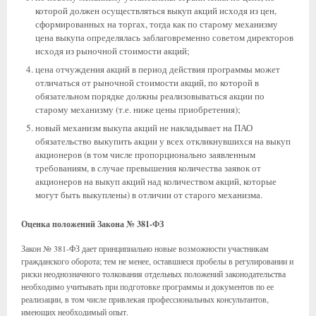
которой должен осуществляться выкуп акций исходя из цен,
сформированных на торгах, тогда как по старому механизму
цена выкупа определялась заблаговременно советом директоров
исходя из рыночной стоимости акций;
цена отчуждения акций в период действия программы может
отличаться от рыночной стоимости акций, по которой в
обязательном порядке должны реализовываться акции по
старому механизму (т.е. ниже цены приобретения);
новый механизм выкупа акций не накладывает на ПАО
обязательство выкупить акции у всех откликнувшихся на выкуп
акционеров (в том числе пропорционально заявленным
требованиям, в случае превышения количества заявок от
акционеров на выкуп акций над количеством акций, которые
могут быть выкуплены) в отличии от старого механизма.
Оценка положений Закона № 381-ФЗ
Закон № 381-ФЗ дает принципиально новые возможности участникам
гражданского оборота; тем не менее, оставшиеся пробелы в регулировании и
риски неоднозначного толкования отдельных положений законодательства
необходимо учитывать при подготовке программы и документов по ее
реализации, в том числе привлекая профессиональных консультантов,
имеющих необходимый опыт.