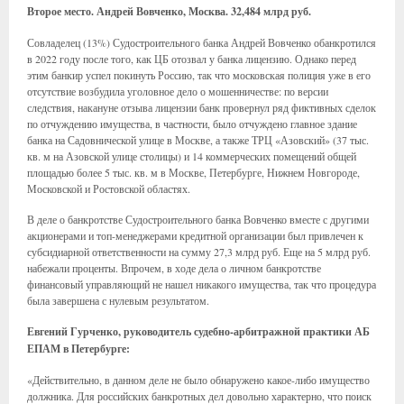
Второе место. Андрей Вовченко, Москва. 32,484 млрд руб.
Совладелец (13%) Судостроительного банка Андрей Вовченко обанкротился
в 2022 году после того, как ЦБ отозвал у банка лицензию. Однако перед
этим банкир успел покинуть Россию, так что московская полиция уже в его
отсутствие возбудила уголовное дело о мошенничестве: по версии
следствия, накануне отзыва лицензии банк провернул ряд фиктивных сделок
по отчуждению имущества, в частности, было отчуждено главное здание
банка на Садовнической улице в Москве, а также ТРЦ «Азовский» (37 тыс.
кв. м на Азовской улице столицы) и 14 коммерческих помещений общей
площадью более 5 тыс. кв. м в Москве, Петербурге, Нижнем Новгороде,
Московской и Ростовской областях.
В деле о банкротстве Судостроительного банка Вовченко вместе с другими
акционерами и топ-менеджерами кредитной организации был привлечен к
субсидиарной ответственности на сумму 27,3 млрд руб. Еще на 5 млрд руб.
набежали проценты. Впрочем, в ходе дела о личном банкротстве
финансовый управляющий не нашел никакого имущества, так что процедура
была завершена с нулевым результатом.
Евгений Гурченко, руководитель судебно-арбитражной практики АБ
ЕПАМ в Петербурге:
«Действительно, в данном деле не было обнаружено какое-либо имущество
должника. Для российских банкротных дел довольно характерно, что поиск