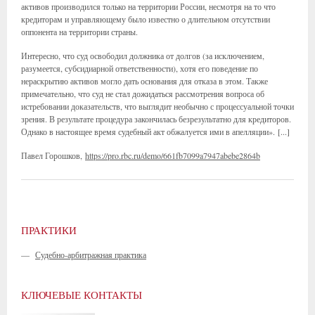
активов производился только на территории России, несмотря на то что
кредиторам и управляющему было известно о длительном отсутствии
оппонента на территории страны.
Интересно, что суд освободил должника от долгов (за исключением,
разумеется, субсидиарной ответственности), хотя его поведение по
нераскрытию активов могло дать основания для отказа в этом. Также
примечательно, что суд не стал дожидаться рассмотрения вопроса об
истребовании доказательств, что выглядит необычно с процессуальной точки
зрения. В результате процедура закончилась безрезультатно для кредиторов.
Однако в настоящее время судебный акт обжалуется ими в апелляции». [...]
Павел Горошков,
https://pro.rbc.ru/demo/661fb7099a7947abebe2864b
ПРАКТИКИ
—
Судебно-арбитражная практика
КЛЮЧЕВЫЕ КОНТАКТЫ