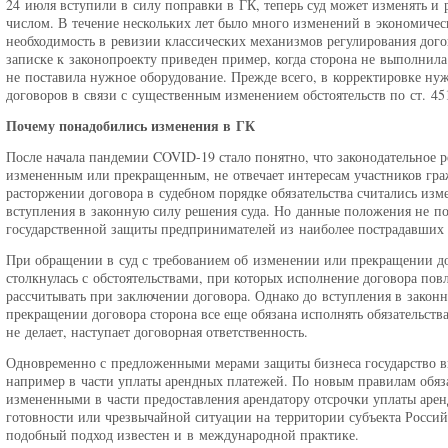
24 июля вступили в силу поправки в ГК, теперь суд может изменять и р
числом. В течение нескольких лет было много изменений в экономическ
необходимость в ревизии классических механизмов регулирования дог
записке к законопроекту приведен пример, когда сторона не выполнила
не поставила нужное оборудование. Прежде всего, в корректировке ну
договоров в связи с существенным изменением обстоятельств по ст. 45
Почему понадобились изменения в ГК
После начала пандемии COVID-19 стало понятно, что законодательное р
измененным или прекращенным, не отвечает интересам участников гра
расторжении договора в судебном порядке обязательства считались и
вступления в законную силу решения суда. Но данные положения не по
государственной защиты предпринимателей из наиболее пострадавших 
При обращении в суд с требованием об изменении или прекращении до
столкнулась с обстоятельствами, при которых исполнение договора повл
рассчитывать при заключении договора. Однако до вступления в закон
прекращении договора сторона все еще обязана исполнять обязательств
не делает, наступает договорная ответственность.
Одновременно с предложенными мерами защиты бизнеса государство в
например в части уплаты арендных платежей. По новым правилам обяза
измененными в части предоставления арендатору отсрочки уплаты аре
готовности или чрезвычайной ситуации на территории субъекта Россий
подобный подход известен и в международной практике.