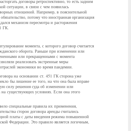
асторгать договоры ретроспективно, то есть задним
ой ситуации, в связи с чем появилась
оворных отношений. Например, в пояснительной
 обязательство, потому что иностранная организация
ждался механизм пересмотра и расторжения
1 ГК.
егулирование момента, с которого договор считается
жданского оборота. Раньше при изменении или
змененными или прекращенными с момента
зволяли реализовать экстренные меры
отраслей экономики во время пандемии.
говора на основании ст. 451 ГК сторона уже
екло бы лишение ее того, на что она была вправе
ную силу решения суда об изменении или
а на существующих условиях. Если она этого
вело специальные правила их применения,
тельства сторон договора аренды считались
ндной платы с даты введения режима повышенной
ской Федерации. Это правило является логичным,