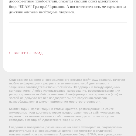
добросовестные приобретатели, опасается старший юрист адвокатского
бюро “ЕПАМ” Григорий Чернышов. А вот ответственность менеджмента за
действия компании необходима, уверен он.
ВЕРНУТЬСЯ НАЗАД
Содержание данного информационного ресурса (сайт www.epam.ru), включая
любую информацию и результаты интеллектуальной деятельности,
защищены законодательством Российской Федерации и международными
соглашениями. Любое использование, копирование, воспроизведение или
распространение любой размещенной информации, материалов и (или) их
частей не допускается без предварительного получения согласия
правообладателя и влечет применение мер ответственности.
Комментарии, презентации и статьи юристов, размещенные на сайте
www.epam.ru, или доступ к которым предоставлен через сайт www.epam.ru,
отражают их личное мнение и собственные выводы, которые могут не
совпадать с позицией Адвокатского бюро ЕПАМ.
Сведения и материалы, размещенные на сайте www.epam.ru, подготовлены
исключительно в информационных целях и не являются юридической
консультацией или заключением. Адвокатское бюро ЕПАМ, его руководство,