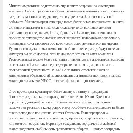
Минэкономразвития подготовило еще и пакет поправок по ликвидации
компаний. Сейчас Гражданский кодекс позволяет возложить ответственность
за долги компании на ее руководство и учредителей, но эти нормы не
работают. Минэкономразвития предлагает более детально прописать, в какой
ситуации менеджеры и участники ликвидируемой компании должны
расплатиться по ее долгам. При добровольной ликвидации компании по
проекту ее руководство должно будет направить налоговикам заявление о
ликвидации со сведениями обо всех кредиторах, должниках и имуществе.
Руководство и участники компании, сообщившие неправду, будут отвечать
имуществом по ее долгам, если не докажут, что были сами обмануты.
Расплачиваться можно будет заставить и членов совета директоров, если они
не созвали собрание акционеров для решения о ликвидации компании,
прекратившей деятельность. В КоАПе появится ответственность за
неисполнение обязанностей по ликвидации организации (по проекту штраф
может достигать 200 МРОТ, дисквалификация — до трех лет).
Этот проект даст кредиторам более сильную защиту в преддверии
банкротства должника, говорит адвокат коллегии “Юков, Хренов и
партнеры” Дмитрий Степанов. Возможность аннулировать действия
поможет не растащить конкурсную массу, особенно если имущество не было
еще перепродано по цепочке, считает Степанов. Если перепродажа
произошла, а участники цепочки ликвидированы, поправки кредиторам вряд
ли помогут, говорит он. Норма про оспаривание юридических действий
может подорвать стабильность гражданского оборота — могут пострадать