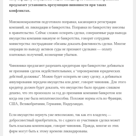
предлагает установить презумпцию виновности при таких
конфликтах.
Минэкономразвития подготовило поправки, касающиеся регистрации
компаний, их ликвидации и банкротства. Поправки по банкротству внесены
в правительство. Сейчас сложно оспорить сделки, совершенные ради вывода
имущества компании накануне ее банкротства, говорит сотрудник
министерства: пострадавшие обязаны доказать фиктивность сделки. Многие
операции по выводу активов суды не признают сделками — оплату
платежных получений, возмещение убытков.
Чиновники предлагают разрешить кредиторам при банкротстве добиваться
не признания сделок недействительными, а “опровержения юридических
действий должника”. Можно будет оспорить не саму сделку, а добиваться
аннулирования передачи имущества или денег, говорит чиновник. Для этого
кредитор должен будет доказать, что имущество было продано слишком
дешево, что это произошло за год до признания компании банкротом или
когда она уже была неплатежеспособна. Похожие нормы есть во Франции,
США, Великобритании, Германии, Нидерландах.
Если имущество вернуть уже невозможно, так как его владелец —
добросовестный приобретатель, то с одного из участников сделки может
быть взыскана компенсация, говорит чиновник. Правда, многие из этих
фирм могут быть к этому времени ликвидированы.