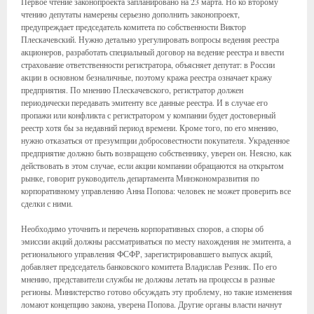
Первое чтение законопроекта запланировано на 23 марта. Но ко второму
чтению депутаты намерены серьезно дополнить законопроект,
предупреждает председатель комитета по собственности Виктор
Плескачевский. Нужно детально урегулировать вопросы ведения реестра
акционеров, разработать специальный договор на ведение реестра и ввести
страхование ответственности регистратора, объясняет депутат: в России
акции в основном безналичные, поэтому кража реестра означает кражу
предприятия. По мнению Плескачевского, регистратор должен
периодически передавать эмитенту все данные реестра. И в случае его
пропажи или конфликта с регистратором у компании будет достоверный
реестр хотя бы за недавний период времени. Кроме того, по его мнению,
нужно отказаться от презумпции добросовестности покупателя. Украденное
предприятие должно быть возвращено собственнику, уверен он. Неясно, как
действовать в этом случае, если акции компании обращаются на открытом
рынке, говорит руководитель департамента Минэкономразвития по
корпоративному управлению Анна Попова: человек не может проверить все
сделки с ними.
Необходимо уточнить и перечень корпоративных споров, а споры об
эмиссии акций должны рассматриваться по месту нахождения не эмитента, а
регионального управления ФСФР, зарегистрировавшего выпуск акций,
добавляет председатель банковского комитета Владислав Резник. По его
мнению, представители службы не должны летать на процессы в разные
регионы. Министерство готово обсуждать эту проблему, но такие изменения
ломают концепцию закона, уверена Попова. Другие органы власти начнут