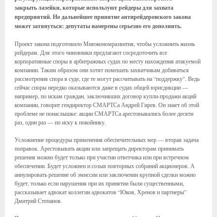
закрыть лазейки, которые используют рейдеры для захвата
предприятий. Но дальнейшее принятие антирейдеровского закона
может затянуться: депутаты намерены серьезно его дополнить.
Проект закона подготовило Минэкономразвития, чтобы усложнить жизнь
рейдерам. Для этого чиновники предлагают сосредоточить все
корпоративные споры в арбитражных судах по месту нахождения атакуемой
компании. Таким образом они хотят помешать захватчикам добиваться
рассмотрения спора в суде, где те могут рассчитывать на “поддержку”. Ведь
сейчас споры нередко оказываются даже в судах общей юрисдикции —
например, по искам граждан, заключивших договор купли-продажи акций
компании, говорит гендиректор СМАРТСа Андрей Гирев. Он знает об этой
проблеме не понаслышке: акции СМАРТСа арестовывались более десяти
раз, один раз — по иску к покойнику.
Усложнение процедуры применения обеспечительных мер — вторая задача
поправок. Арестовывать акции или запрещать директорам принимать
решения можно будет только при участии ответчика или при встречном
обеспечении. Будет усложнен и созыв повторных собраний акционеров. А
аннулировать решение об эмиссии или заключении крупной сделки можно
будет, только если нарушения при их принятии были существенными,
рассказывает адвокат коллегии адвокатов “Юков, Хренов и партнеры”
Дмитрий Степанов.