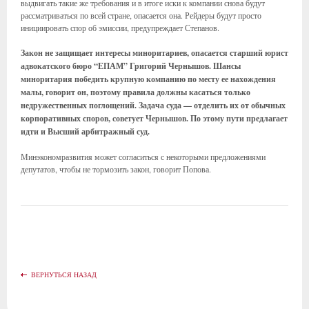
выдвигать такие же требования и в итоге иски к компании снова будут
рассматриваться по всей стране, опасается она. Рейдеры будут просто
инициировать спор об эмиссии, предупреждает Степанов.
Закон не защищает интересы миноритариев, опасается старший юрист
адвокатского бюро “ЕПАМ” Григорий Чернышов. Шансы
миноритария победить крупную компанию по месту ее нахождения
малы, говорит он, поэтому правила должны касаться только
недружественных поглощений. Задача суда — отделить их от обычных
корпоративных споров, советует Чернышов. По этому пути предлагает
идти и Высший арбитражный суд.
Минэкономразвития может согласиться с некоторыми предложениями
депутатов, чтобы не тормозить закон, говорит Попова.
ВЕРНУТЬСЯ НАЗАД