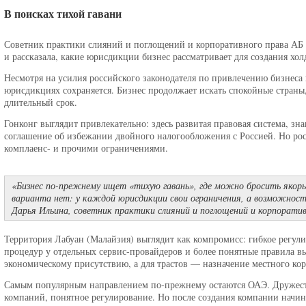
В поисках тихой гавани
Советник практики слияний и поглощений и корпоративного права 
и рассказала, какие юрисдикции бизнес рассматривает для создания хол
Несмотря на усилия российского законодателя по привлечению бизнеса 
юрисдикциях сохраняется. Бизнес продолжает искать спокойные страны
длительный срок.
Гонконг выглядит привлекательно: здесь развитая правовая система, зн
соглашение об избежании двойного налогообложения с Россией. Но рос
комплаенс- и прочими ограничениями.
«Бизнес по-прежнему ищет «тихую гавань», где можно бросить якорь 
варианта нет: у каждой юрисдикции свои ограничения, а возможнос
Дарья Ильина, советник практики слияний и поглощений и корпоратив
Территория Лабуан (Малайзия) выглядит как компромисс: гибкое регул
процедур у отдельных сервис-провайдеров и более понятные правила в
экономическому присутствию, а для трастов — назначение местного кор
Самым популярным направлением по-прежнему остаются ОАЭ. Дружест
компаний, понятное регулирование. Но после создания компании начин