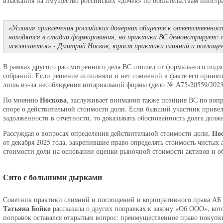
взыскания на имущество российских «дочек» по обязательствам иностр
«Условия привлечения российских дочерних обществ к ответственнос
находятся в стадии формирования, но практика ВС демонстрирует: 
исключается» - Дмитрий Носков, юрист практики слияний и поглощен
В рамках другого рассмотренного дела ВС отошел от формального подх
собраний. Если решение исполняли и нет сомнений в факте его принят
лишь из-за несоблюдения нотариальной формы (дело № А75-20559/2023
Носкова
По мнению
, заслуживает внимания также позиция ВС по вопр
споре о действительной стоимости доли. Если бывший участник привел
задолженности в отчетности, то доказывать обоснованность долга долж
Но
Рассуждая о вопросах определения действительной стоимости доли,
от декабря 2025 года, закрепившие право определять стоимость чистых 
стоимости доли на основании оценки рыночной стоимости активов и об
Сито с большими дырками
Советник практики слияний и поглощений и корпоративного права А
Татьяна Бойко
рассказала о других поправках к закону «Об ООО», кото
поправок оставался открытым вопрос: преимущественное право покуп