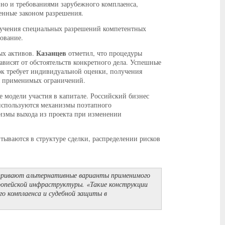
 но и требованиями зарубежного комплаенса,
нные законом разрешения.
лучения специальных разрешений компетентных
нование.
Казанцев
ых активов.
отметил, что процедуры
висят от обстоятельств конкретного дела. Успешные
ок требует индивидуальной оценки, получения
я применимых ограничений.
 модели участия в капитале. Российский бизнес
 используются механизмы поэтапного
низмы выхода из проекта при изменении
тываются в структуре сделки, распределении рисков
тривают альтернативные варианты применимого
ропейской инфраструктуры. «Такие конструкции
го комплаенса и судебной защиты в