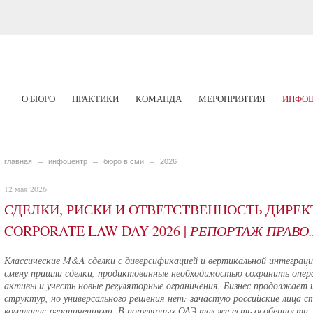
О БЮРО
ПРАКТИКИ
КОМАНДА
МЕРОПРИЯТИЯ
ИНФОЦ
главная
инфоцентр
бюро в сми
2026
12 мая 2026
СДЕЛКИ, РИСКИ И ОТВЕТСТВЕННОСТЬ ДИРЕК
CORPORATE LAW DAY 2026 |
РЕПОРТАЖ ПРАВО
Классические M&A сделки с диверсификацией и вертикальной интеграци
смену пришли сделки, продиктованные необходимостью сохранить опе
активы и учесть новые регуляторные ограничения. Бизнес продолжает 
структур, но универсального решения нет: зачастую российские лица 
комплаенс-ограничениями. В популярных ОАЭ также есть особенности,