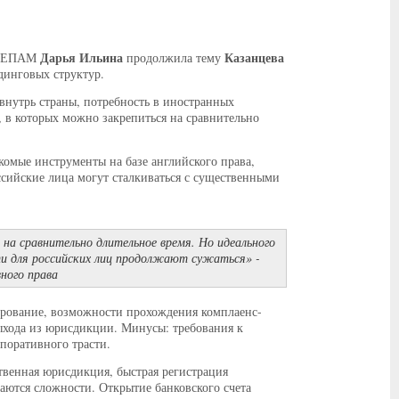
Дарья Ильина
Казанцева
АБ ЕПАМ
продолжила тему
динговых структур.
внутрь страны, потребность в иностранных
, в которых можно закрепиться на сравнительно
акомые инструменты на базе английского права,
сийские лица могут сталкиваться с существенными
на сравнительно длительное время. Но идеального
ти для российских лиц продолжают сужаться» -
ного права
ирование, возможности прохождения комплаенс-
ыхода из юрисдикции. Минусы: требования к
поративного трасти.
венная юрисдикция, быстрая регистрация
аются сложности. Открытие банковского счета