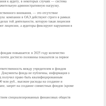
ния к аудиту, в некоторых случаях — система
 значительную административную нагрузку.
ественного внимания, — это отсутствие
ула: компании в ОАЭ действуют строго в рамках
делах той деятельности, которую такая лицензия
уют лицензии, а аудиторы фиксируют нарушения в
фондам повышается: в 2025 году количество
 почти достигло половины показателя за первое
тветственность между учредителем и фондом
ь). Документы фонда не публичны, информация о
онд получил право быть квалифицированным
 млн руб., высокие расходы на создание и
апе, запрет на создание совместных фондов (кроме
частием специализированных финансовых обществ