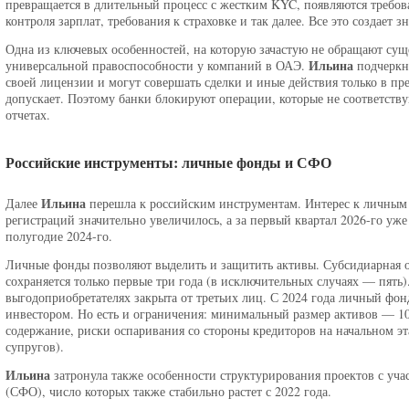
превращается в длительный процесс с жестким KYC, появляются требова
контроля зарплат, требования к страховке и так далее. Все это создает
Одна из ключевых особенностей, на которую зачастую не обращают сущ
Ильина
универсальной правоспособности у компаний в ОАЭ.
подчеркн
своей лицензии и могут совершать сделки и иные действия только в пре
допускает. Поэтому банки блокируют операции, которые не соответств
отчетах.
Российские инструменты: личные фонды и СФО
Ильина
Далее
перешла к российским инструментам. Интерес к личным 
регистраций значительно увеличилось, а за первый квартал 2026-го уже
полугодие 2024-го.
Личные фонды позволяют выделить и защитить активы. Субсидиарная о
сохраняется только первые три года (в исключительных случаях — пят
выгодоприобретателях закрыта от третьих лиц. С 2024 года личный ф
инвестором. Но есть и ограничения: минимальный размер активов — 100
содержание, риски оспаривания со стороны кредиторов на начальном эт
супругов).
Ильина
затронула также особенности структурирования проектов с у
(СФО), число которых также стабильно растет с 2022 года.