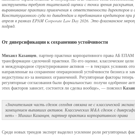
инструменты требуют тщательной оценки с точки зрения раскрытия, н
выравнивание практики привлечения к ответственности директоров и с
Конституционного суда по дивидендам и требованиям кредиторов при ре
апреля в рамках EPAM Corporate Law Day 2026. Это флагманское мер
подряд.
От диверсификации к сохранению устойчивости
Михаил Казанцев
, партнер практики корпоративного права АБ ЕПАМ 
трансформации сделочной практики. По его оценке, классические цел
и международное структурирование активов — в текущих условиях ото
направленные на сохранение операционной устойчивости бизнеса и зам
недоступны из-за внешних ограничений. Регуляторные факторы теперь
регуляторные согласования были формальностью: получи одобрение ан
Казан
этих факторов зависит, состоится ли сделка вообще», — пояснил
«Значительная часть сделок сегодня связана не с классической экспан
замещением выпавших активов. Классических M&A сделок с диверсиф
нет» - Михаил Казанцев, партнер практики корпоративного права
Среди новых трендов эксперт выделил усиление роли регуляторных фак