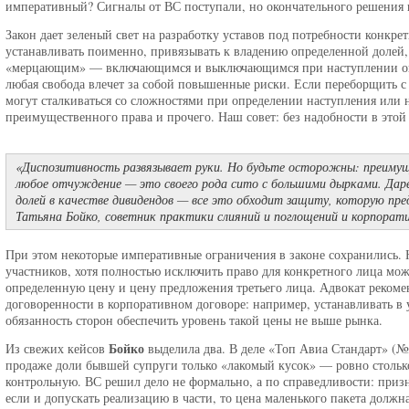
императивный? Сигналы от ВС поступали, но окончательного решения не
Закон дает зеленый свет на разработку уставов под потребности конкр
устанавливать поименно, привязывать к владению определенной долей, 
«мерцающим» — включающимся и выключающимся при наступлении опре
любая свобода влечет за собой повышенные риски. Если переборщить с 
могут сталкиваться со сложностями при определении наступления или 
преимущественного права и прочего. Наш совет: без надобности в этой
«Диспозитивность развязывает руки. Но будьте осторожны: преимуще
любое отчуждение — это своего рода сито с большими дырками. Дарен
долей в качестве дивидендов — все это обходит защиту, которую пр
Татьяна Бойко, советник практики слияний и поглощений и корпорат
При этом некоторые императивные ограничения в законе сохранились. 
участников, хотя полностью исключить право для конкретного лица мож
определенную цену и цену предложения третьего лица. Адвокат рекоме
договоренности в корпоративном договоре: например, устанавливать в у
обязанность сторон обеспечить уровень такой цены не выше рынка.
Бойко
Из свежих кейсов
выделила два. В деле «Топ Авиа Стандарт» (
продаже доли бывшей супруги только «лакомый кусок» — ровно стольк
контрольную. ВС решил дело не формально, а по справедливости: призн
если и допускать реализацию в части, то цена маленького пакета долж