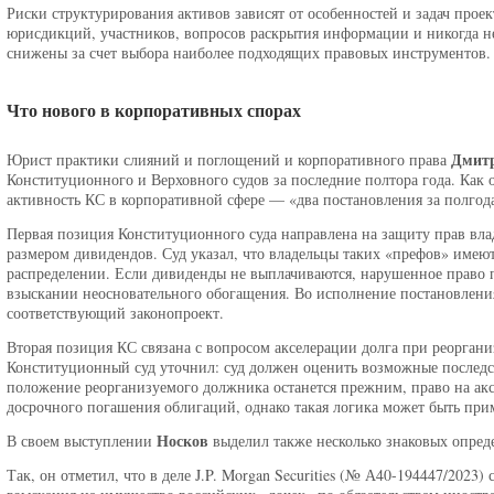
Риски структурирования активов зависят от особенностей и задач прое
юрисдикций, участников, вопросов раскрытия информации и никогда н
снижены за счет выбора наиболее подходящих правовых инструментов.
Что нового в корпоративных спорах
Дмит
Юрист практики слияний и поглощений и корпоративного права
Конституционного и Верховного судов за последние полтора года. Как о
активность КС в корпоративной сфере — «два постановления за полгода
Первая позиция Конституционного суда направлена на защиту прав вл
размером дивидендов. Суд указал, что владельцы таких «префов» имею
распределении. Если дивиденды не выплачиваются, нарушенное право 
взыскании неосновательного обогащения. Во исполнение постановлени
соответствующий законопроект.
Вторая позиция КС связана с вопросом акселерации долга при реорга
Конституционный суд уточнил: суд должен оценить возможные послед
положение реорганизуемого должника останется прежним, право на ак
досрочного погашения облигаций, однако такая логика может быть при
Носков
В своем выступлении
выделил также несколько знаковых опред
Так, он отметил, что в деле J.P. Morgan Securities (№ А40-194447/2023