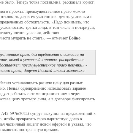
 было. Теперь точка поставлена, рассказала юрист.
етного проекта: преимущественное право можно
отключать для всех участников, делать условным и
деленных обстоятельств. «Надо понимать, что
условностью, третьи лица, в том числе и нотариусы,
ненаступления условия, действия
Бойко
 части мудрить не стоит», — отмечает
.
ственное право без требования о согласии на
ие, вклад в уставный капитал, распределение
едоставляет преимущественное право покупки» -
ивного права, доцент Высшей школы экономики
Нельзя устанавливать разную цену для разных
но. Нельзя одновременно использовать заранее
ндует работать с этими ограничениями через
ставе цену третьего лица, а в договоре фиксировать
№ А45-5976/2022) супруг выкупил из предложенной к
о, чтобы превратить свою паритетную долю в
ал частичный акцепт новой офертой и указал, что
на включать контрольную премию.