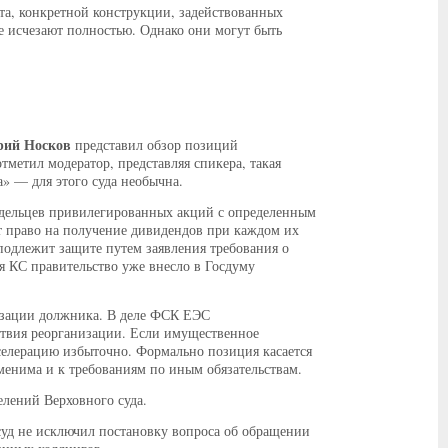
кта, конкретной конструкции, задействованных
е исчезают полностью. Однако они могут быть
рий Носков
представил обзор позиций
тметил модератор, представляя спикера, такая
» — для этого суда необычна.
адельцев привилегированных акций с определенным
т право на получение дивидендов при каждом их
подлежит защите путем заявления требования о
я КС правительство уже внесло в Госдуму
низации должника. В деле ФСК ЕЭС
ствия реорганизации. Если имущественное
селерацию избыточно. Формально позиция касается
менима и к требованиям по иным обязательствам.
елений Верховного суда.
) суд не исключил постановку вопроса об обращении