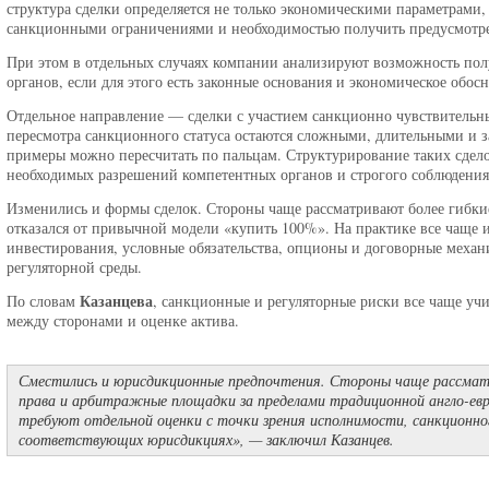
структура сделки определяется не только экономическими параметрами,
санкционными ограничениями и необходимостью получить предусмотре
При этом в отдельных случаях компании анализируют возможность по
органов, если для этого есть законные основания и экономическое обос
Отдельное направление — сделки с участием санкционно чувствительн
пересмотра санкционного статуса остаются сложными, длительными и за
примеры можно пересчитать по пальцам. Структурирование таких сдел
необходимых разрешений компетентных органов и строгого соблюдени
Изменились и формы сделок. Стороны чаще рассматривают более гибкие
отказался от привычной модели «купить 100%». На практике все чаще
инвестирования, условные обязательства, опционы и договорные меха
регуляторной среды.
Казанцева
По словам
, санкционные и регуляторные риски все чаще учи
между сторонами и оценке актива.
Сместились и юрисдикционные предпочтения. Стороны чаще рассма
права и арбитражные площадки за пределами традиционной англо-ев
требуют отдельной оценки с точки зрения исполнимости, санкционно
соответствующих юрисдикциях», — заключил Казанцев.