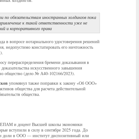
анных холдингов.
ти по обязательствам иностранных холдингов пока
привлечение к такой ответственности уже не
ий и корпоративного права
ода в вопросе нотариального удостоверения решений
ия, недопустимо констатировать его ничтожность
).
осу перераспределения бремени доказывания в
 доказательства искусственного завышения
но общество (дело № А40-102166/2023).
сков
упомянул также поправки к закону «Об ООО»
активов общества для расчета действительной
язательств общества.
Б ЕПАМ и доцент Высшей школы экономики
рые вступили в силу в сентябре 2025 года. До
ки доли в ООО — институт диспозитивный или