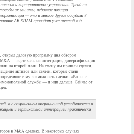
алогов и корпоративного управления. Тренд на
пособы их защиты, недавние позиции
организации — это и многое другое обсудили 8
оприятие АБ ЕПАМ проводит уже шестой год
, открыл деловую программу дня обзором
и M&A — вертикальная интеграция, диверсификация
шли на второй план. На смену им пришли сделки,
ещение активов или связей, которые стали
 определяют саму возможность сделки. «Раньше
тимонопольной службы — и иди дальше. Сейчас от
цев
.
сией, а с сохранением операционной устойчивости и
икацией и вертикальной интеграцией практически
торов в M&A сделках. В некоторых случаях