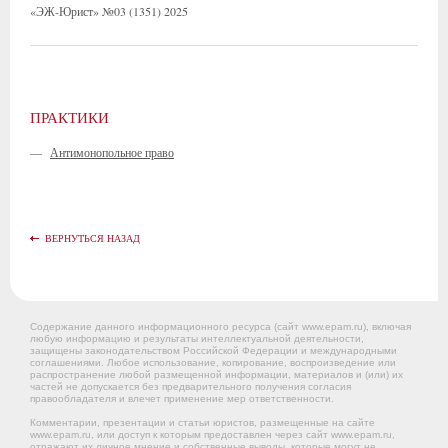
«ЭЖ-Юрист» №03 (1351) 2025
ПРАКТИКИ
—
Антимонопольное право
ВЕРНУТЬСЯ НАЗАД
Содержание данного информационного ресурса (сайт www.epam.ru), включая
любую информацию и результаты интеллектуальной деятельности,
защищены законодательством Российской Федерации и международными
соглашениями. Любое использование, копирование, воспроизведение или
распространение любой размещенной информации, материалов и (или) их
частей не допускается без предварительного получения согласия
правообладателя и влечет применение мер ответственности.
Комментарии, презентации и статьи юристов, размещенные на сайте
www.epam.ru, или доступ к которым предоставлен через сайт www.epam.ru,
отражают их личное мнение и собственные выводы, которые могут не