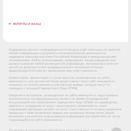
ВЕРНУТЬСЯ НАЗАД
Содержание данного информационного ресурса (сайт www.epam.ru), включая
любую информацию и результаты интеллектуальной деятельности,
защищены законодательством Российской Федерации и международными
соглашениями. Любое использование, копирование, воспроизведение или
распространение любой размещенной информации, материалов и (или) их
частей не допускается без предварительного получения согласия
правообладателя и влечет применение мер ответственности.
Комментарии, презентации и статьи юристов, размещенные на сайте
www.epam.ru, или доступ к которым предоставлен через сайт www.epam.ru,
отражают их личное мнение и собственные выводы, которые могут не
совпадать с позицией Адвокатского бюро ЕПАМ.
Сведения и материалы, размещенные на сайте www.epam.ru, подготовлены
исключительно в информационных целях и не являются юридической
консультацией или заключением. Адвокатское бюро ЕПАМ, его руководство,
адвокаты и сотрудники не могут гарантировать применимость такой
информации для ваших целей и не несут ответственности за ваши решения и
связанные с ними возможные прямые или косвенные потери и/или ущерб,
возникшие в результате использования информации или какой-либо ее части,
содержащейся на сайте www.epam.ru.
Политика в отношении обработки персональных данных