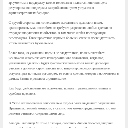
аргументом в поддержку такого толкования является понятная цель
регулирования: поддержка застройщиков путем устранения
административных барьеров.
С другой стороны, ничто не мешает истолковать правило и иным,
«расширительным» способом: не требуют разрешения любые сделки по
отчуждению указанных объектов, в том числе любая последующая
перепродажа. Такое прочтение нормы в большей степени претендует на то,
чтобы называться буквальным.
Более того, из указанной нормы не следует явно, но не может быть
исключена и возможность консервативного толкования, когда под
указанными сделками будут фактически пониматься только договоры
участия в долевом строительстве или, например, нередко применяемая
уступка прав по таким договорам, то есть те сделки, которые заключаются в
рамках Закона о долевом строительстве.
Как будет действовать это положение, покажет правоприменительная и
судебная практика.
В Указе нет положений относительно судьбы ранее выданных разрешений
Правительственной комиссии, в связи с чем можно предположить, что они
должны считаться сохранившими силу.
Авторы: партнер Михаил Казанцев, советник Антон Алексеев,старший