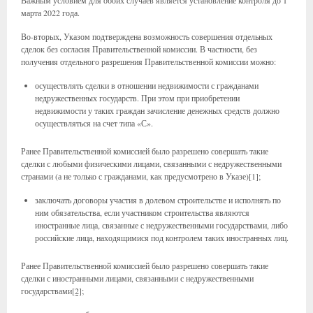
Важным условием для обоих случаев является установление контроля до 1
марта 2022 года.
Во-вторых, Указом подтверждена возможность совершения отдельных
сделок без согласия Правительственной комиссии. В частности, без
получения отдельного разрешения Правительственной комиссии можно:
осуществлять сделки в отношении недвижимости с гражданами
недружественных государств. При этом при приобретении
недвижимости у таких граждан зачисление денежных средств должно
осуществляться на счет типа «С».
Ранее Правительственной комиссией было разрешено совершать такие
сделки с любыми физическими лицами, связанными с недружественными
странами (а не только с гражданами, как предусмотрено в Указе)
[
1];
заключать договоры участия в долевом строительстве и исполнять по
ним обязательства, если участником строительства являются
иностранные лица, связанные с недружественными государствами, либо
российские лица, находящимися под контролем таких иностранных лиц.
Ранее Правительственной комиссией было разрешено совершать такие
сделки с иностранными лицами, связанными с недружественными
государствами
[2]
;