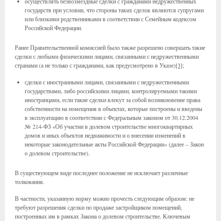
осуществлять безвозмездные сделки с гражданами недружественных
государств при условии, что стороны таких сделок являются супругами
или близкими родственниками в соответствии с Семейным кодексом
Российской Федерации.
Ранее Правительственной комиссией было также разрешено совершать такие
сделки с любыми физическими лицами, связанными с недружественными
странами (а не только с гражданами, как предусмотрено в Указе)
[3]
;
сделки с иностранными лицами, связанными с недружественными
государствами, либо российскими лицами, контролируемыми такими
иностранцами, если такие сделки влекут за собой возникновение права
собственности на помещения в объектах, которые построены и введены
в эксплуатацию в соответствии с Федеральным законом от 30.12.2004
№ 214-ФЗ «Об участии в долевом строительстве многоквартирных
домов и иных объектов недвижимости и о внесении изменений в
некоторые законодательные акты Российской Федерации» (далее – Закон
о долевом строительстве).
В существующем виде последнее положение не исключает различные
толкования.
В частности, указанную норму можно прочесть следующим образом: не
требуют разрешения сделки по продаже застройщиком помещений,
построенных им в рамках Закона о долевом строительстве. Ключевым