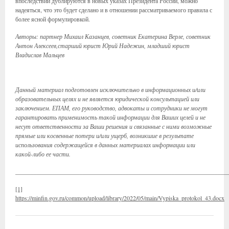
впоследствии дублируются в новых указах Президента России, можно
надеяться, что это будет сделано и в отношении рассматриваемого правила с
более ясной формулировкой.
Авторы: партнер Михаил Казанцев, советник Екатерина Верле, советник
Антон Алексеев,старший юрист Юрий Надежин, младший юрист
Владислав Мальцев
Данный материал подготовлен исключительно в информационных и/или
образовательных целях и не является юридической консультацией или
заключением. ЕПАМ, его руководство, адвокаты и сотрудники не могут
гарантировать применимость такой информации для Ваших целей и не
несут ответственности за Ваши решения и связанные с ними возможные
прямые или косвенные потери и/или ущерб, возникшие в результате
использования содержащейся в данных материалах информации или
какой-либо ее части.
_____________________________________________________________________
[1]
https://minfin.gov.ru/common/upload/library/2022/05/main/Vypiska_protokol_43.docx