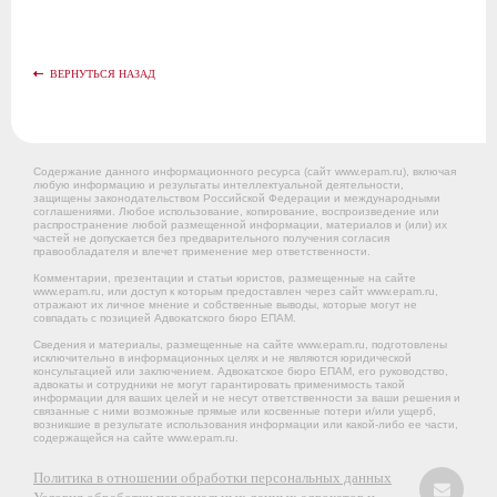
ВЕРНУТЬСЯ НАЗАД
Содержание данного информационного ресурса (сайт www.epam.ru), включая
любую информацию и результаты интеллектуальной деятельности,
защищены законодательством Российской Федерации и международными
соглашениями. Любое использование, копирование, воспроизведение или
распространение любой размещенной информации, материалов и (или) их
частей не допускается без предварительного получения согласия
правообладателя и влечет применение мер ответственности.
Комментарии, презентации и статьи юристов, размещенные на сайте
www.epam.ru, или доступ к которым предоставлен через сайт www.epam.ru,
отражают их личное мнение и собственные выводы, которые могут не
совпадать с позицией Адвокатского бюро ЕПАМ.
Сведения и материалы, размещенные на сайте www.epam.ru, подготовлены
исключительно в информационных целях и не являются юридической
консультацией или заключением. Адвокатское бюро ЕПАМ, его руководство,
адвокаты и сотрудники не могут гарантировать применимость такой
информации для ваших целей и не несут ответственности за ваши решения и
связанные с ними возможные прямые или косвенные потери и/или ущерб,
возникшие в результате использования информации или какой-либо ее части,
содержащейся на сайте www.epam.ru.
Политика в отношении обработки персональных данных