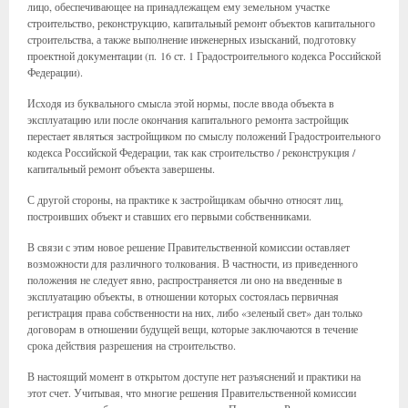
лицо, обеспечивающее на принадлежащем ему земельном участке
строительство, реконструкцию, капитальный ремонт объектов капитального
строительства, а также выполнение инженерных изысканий, подготовку
проектной документации (п. 16 ст. 1 Градостроительного кодекса Российской
Федерации).
Исходя из буквального смысла этой нормы, после ввода объекта в
эксплуатацию или после окончания капитального ремонта застройщик
перестает являться застройщиком по смыслу положений Градостроительного
кодекса Российской Федерации, так как строительство / реконструкция /
капитальный ремонт объекта завершены.
С другой стороны, на практике к застройщикам обычно относят лиц,
построивших объект и ставших его первыми собственниками.
В связи с этим новое решение Правительственной комиссии оставляет
возможности для различного толкования. В частности, из приведенного
положения не следует явно, распространяется ли оно на введенные в
эксплуатацию объекты, в отношении которых состоялась первичная
регистрация права собственности на них, либо «зеленый свет» дан только
договорам в отношении будущей вещи, которые заключаются в течение
срока действия разрешения на строительство.
В настоящий момент в открытом доступе нет разъяснений и практики на
этот счет. Учитывая, что многие решения Правительственной комиссии