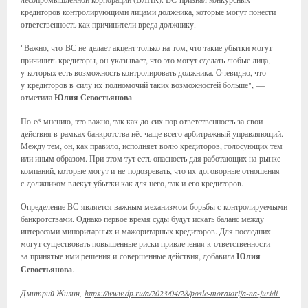
кредиторов контролирующими лицами должника, которые могут понести
ответственность как причинители вреда должнику.
"Важно, что ВС не делает акцент только на том, что такие убытки могут
причинить кредиторы, он указывает, что это могут сделать любые лица,
у которых есть возможность контролировать должника. Очевидно, что
у кредиторов в силу их полномочий таких возможностей больше", —
отметила
Юлия Севостьянова
.
По её мнению, это важно, так как до сих пор ответственность за свои
действия в рамках банкротства нёс чаще всего арбитражный управляющий.
Между тем, он, как правило, исполняет волю кредиторов, голосующих тем
или иным образом. При этом тут есть опасность для работающих на рынке
компаний, которые могут и не подозревать, что их договорные отношения
с должником влекут убытки как для него, так и его кредиторов.
Определение ВС является важным механизмом борьбы с контролируемыми
банкротствами. Однако первое время суды будут искать баланс между
интересами миноритарных и мажоритарных кредиторов. Для последних
могут существовать повышенные риски привлечения к ответственности
за принятые ими решения и совершенные действия, добавила
Юлия
Севостьянова
.
Дмитрий Жилин,
https://www.dp.ru/a/2023/04/28/posle-moratorija-na-juridi