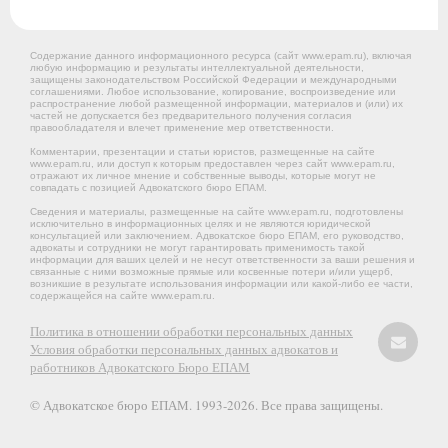
Содержание данного информационного ресурса (сайт www.epam.ru), включая
любую информацию и результаты интеллектуальной деятельности,
защищены законодательством Российской Федерации и международными
соглашениями. Любое использование, копирование, воспроизведение или
распространение любой размещенной информации, материалов и (или) их
частей не допускается без предварительного получения согласия
правообладателя и влечет применение мер ответственности.
Комментарии, презентации и статьи юристов, размещенные на сайте
www.epam.ru, или доступ к которым предоставлен через сайт www.epam.ru,
отражают их личное мнение и собственные выводы, которые могут не
совпадать с позицией Адвокатского бюро ЕПАМ.
Сведения и материалы, размещенные на сайте www.epam.ru, подготовлены
исключительно в информационных целях и не являются юридической
консультацией или заключением. Адвокатское бюро ЕПАМ, его руководство,
адвокаты и сотрудники не могут гарантировать применимость такой
информации для ваших целей и не несут ответственности за ваши решения и
связанные с ними возможные прямые или косвенные потери и/или ущерб,
возникшие в результате использования информации или какой-либо ее части,
содержащейся на сайте www.epam.ru.
Политика в отношении обработки персональных данных
Условия обработки персональных данных адвокатов и
работников Адвокатского Бюро ЕПАМ
© Адвокатское бюро ЕПАМ. 1993-2026. Все права защищены.