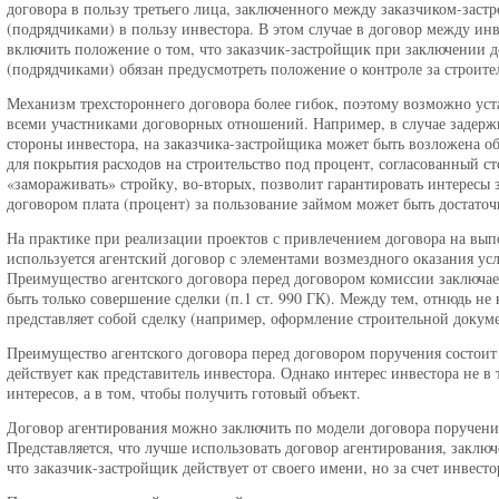
договора в пользу третьего лица, заключенного между заказчиком-зас
(подрядчиками) в пользу инвестора. В этом случае в договор между ин
включить положение о том, что заказчик-застройщик при заключении д
(подрядчиками) обязан предусмотреть положение о контроле за строите
Механизм трехстороннего договора более гибок, поэтому возможно уст
всеми участниками договорных отношений. Например, в случае задержк
стороны инвестора, на заказчика-застройщика может быть возложена об
для покрытия расходов на строительство под процент, согласованный с
«замораживать» стройку, во-вторых, позволит гарантировать интересы 
договором плата (процент) за пользование займом может быть достаточ
На практике при реализации проектов с привлечением договора на вы
используется агентский договор с элементами возмездного оказания ус
Преимущество агентского договора перед договором комиссии заключае
быть только совершение сделки (п.1 ст. 990 ГК). Между тем, отнюдь не
представляет собой сделку (например, оформление строительной докуме
Преимущество агентского договора перед договором поручения состоит 
действует как представитель инвестора. Однако интерес инвестора не в
интересов, а в том, чтобы получить готовый объект.
Договор агентирования можно заключить по модели договора поручени
Представляется, что лучше использовать договор агентирования, закл
что заказчик-застройщик действует от своего имени, но за счет инвесто