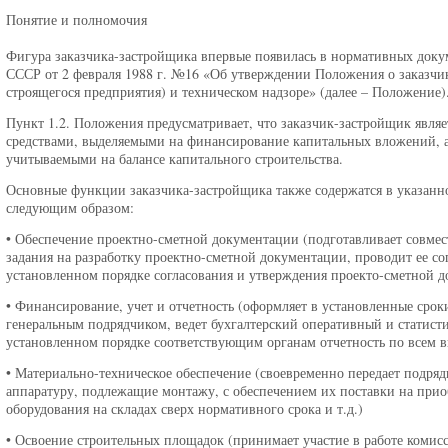
Понятие и полномочия
Фигура заказчика-застройщика впервые появилась в нормативных докуме
СССР от 2 февраля 1988 г. №16 «Об утверждении Положения о заказчи
строящегося предприятия) и техническом надзоре» (далее – Положение)
Пункт 1.2. Положения предусматривает, что заказчик-застройщик явл
средствами, выделяемыми на финансирование капитальных вложений, 
учитываемыми на балансе капитального строительства.
Основные функции заказчика-застройщика также содержатся в указан
следующим образом:
• Обеспечение проектно-сметной документации (подготавливает совме
задания на разработку проектно-сметной документации, проводит ее со
установленном порядке согласования и утверждения проекто-сметной до
• Финансирование, учет и отчетность (оформляет в установленные срок
генеральным подрядчиком, ведет бухгалтерский оперативный и статистич
установленном порядке соответствующим органам отчетность по всем ви
• Материально-техническое обеспечение (своевременно передает подря
аппаратуру, подлежащие монтажу, с обеспечением их поставки на прио
оборудования на складах сверх нормативного срока и т.д.)
• Освоение строительных площадок (принимает участие в работе комисс