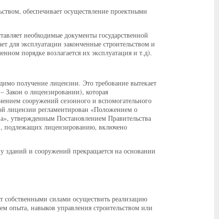
ельством, обеспечивает осуществление проектными
ставляет необходимые документы государственной
ет для эксплуатации законченные строительством и
енном порядке возлагается их эксплуатация и т.д).
димо получение лицензии. Это требование вытекает
– Закон о лицензировании), которая
ючением сооружений сезонного и вспомогательного
ной лицензии регламентирован «Положением о
тва», утвержденным Постановлением Правительства
ти, подлежащих лицензированию, включено
тву зданий и сооружений прекращается на основании
жет собственными силами осуществить реализацию
ием опыта, навыков управления строительством или