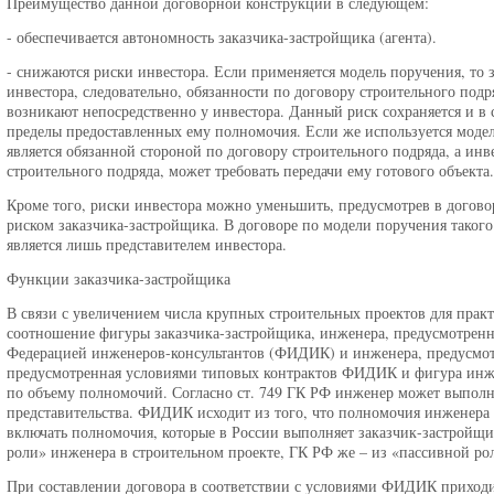
Преимущество данной договорной конструкции в следующем:
- обеспечивается автономность заказчика-застройщика (агента).
- снижаются риски инвестора. Если применяется модель поручения, то 
инвестора, следовательно, обязанности по договору строительного подр
возникают непосредственно у инвестора. Данный риск сохраняется и в с
пределы предоставленных ему полномочия. Если же используется модел
является обязанной стороной по договору строительного подряда, а инв
строительного подряда, может требовать передачи ему готового объекта.
Кроме того, риски инвестора можно уменьшить, предусмотрев в договор
риском заказчика-застройщика. В договоре по модели поручения такого 
является лишь представителем инвестора.
Функции заказчика-застройщика
В связи с увеличением числа крупных строительных проектов для прак
соотношение фигуры заказчика-застройщика, инженера, предусмотрен
Федерацией инженеров-консультантов (ФИДИК) и инженера, предусмот
предусмотренная условиями типовых контрактов ФИДИК и фигура инже
по объему полномочий. Согласно ст. 749 ГК РФ инженер может выполн
представительства. ФИДИК исходит из того, что полномочия инженера 
включать полномочия, которые в России выполняет заказчик-застройщ
роли» инженера в строительном проекте, ГК РФ же – из «пассивной ро
При составлении договора в соответствии с условиями ФИДИК приходи