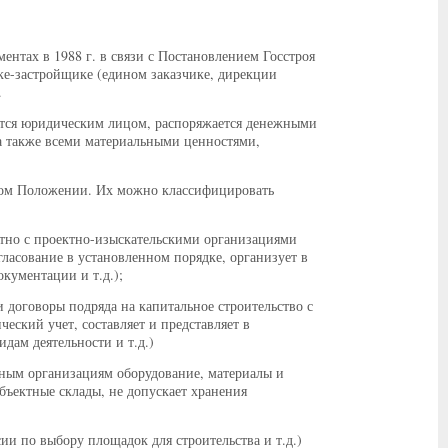
нтах в 1988 г. в связи с Постановлением Госстроя
ке-застройщике (едином заказчике, дирекции
.
яется юридическим лицом, распоряжается денежными
а также всеми материальными ценностями,
ном Положении. Их можно классифицировать
стно с проектно-изыскательскими организациями
гласование в установленном порядке, организует в
кументации и т.д.);
и договоры подряда на капитальное строительство с
еский учет, составляет и представляет в
дам деятельности и т.д.)
дным организациям оборудование, материалы и
бъектные склады, не допускает хранения
ии по выбору площадок для строительства и т.д.)