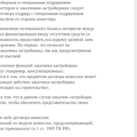
тройщиком и генеральным подрядчиком
вестором и заказчиком-застройщиком следует
оговора подряда с генеральным подрядчиком
льством со стороны инвестора.
ановление оптимального баланса интересов между
и финансирования ввиду отсутствия средств со
язанность предоставить последнему целевой заем
торонами. Во-первых, это позволит не
заказчика-застройщика, так как предусмотренная
но высокой.
полнение функций заказчика-застройщика
луг (например, консультационных).
тся в том, что предметом договора комиссии может
 каждое действие заказчика-застройщика
нтации на строительство).
в том, что в данном случае заказчик-застройщик
 том, чтобы обеспечить представительство своих
я либо договора комиссии.
юченный по модели комиссии, предусматривающий,
ра (принципала) (п.1 ст. 1005 ГК РФ).