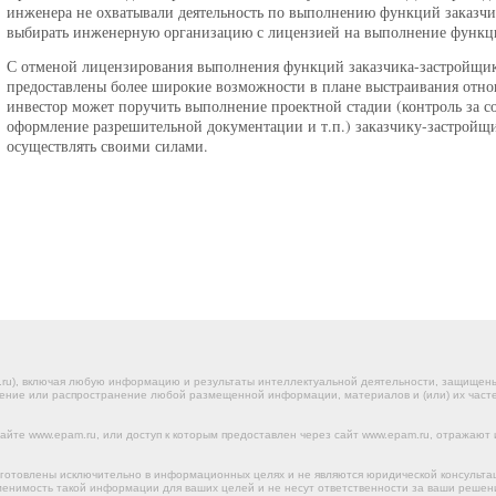
инженера не охватывали деятельность по выполнению функций заказчи
выбирать инженерную организацию с лицензией на выполнение функци
С отменой лицензирования выполнения функций заказчика-застройщика
предоставлены более широкие возможности в плане выстраивания отно
инвестор может поручить выполнение проектной стадии (контроль за с
оформление разрешительной документации и т.п.) заказчику-застройщи
осуществлять своими силами.
.ru), включая любую информацию и результаты интеллектуальной деятельности, защище
ение или распространение любой размещенной информации, материалов и (или) их частей
йте www.epam.ru, или доступ к которым предоставлен через сайт www.epam.ru, отражают 
готовлены исключительно в информационных целях и не являются юридической консульта
именимость такой информации для ваших целей и не несут ответственности за ваши реше