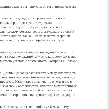
фицировать в зависимости от того, принимает ли
тельного подряда, во втором – нет. Являясь
оятельно распоряжается средствами,
ельный процесс. В случае, когда заказчик-
ать передачу объекта, соответствующего условиям
вестор лишен, так как он не является стороной
есов инвестора возможно прибегнуть к двум
жение, согласно которому последний обязан при
м, а также положение, согласно которому заказчик-
мотреть условие о возможности контроля и надзора
р. Данный договор заключается между инвестором,
оляет нивелировать описанные выше недостатки, а
нвестора. Например, возможно предусмотреть в
щиком своих обязанностей, инвестор может привлечь
на неисполнившего свои обязательства заказчика-
казчика-застройщика на строительную площадку по
иков) возможно также, прибегнув к механизму