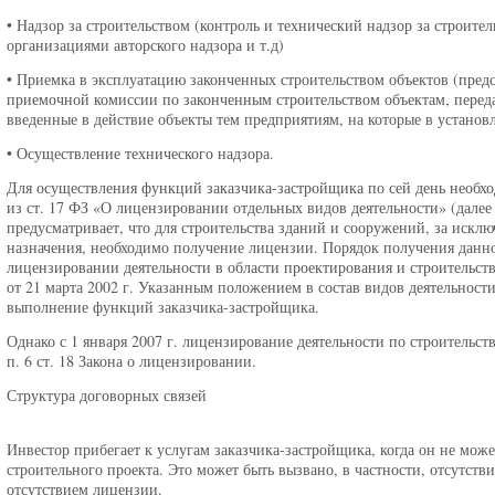
• Надзор за строительством (контроль и технический надзор за строит
организациями авторского надзора и т.д)
• Приемка в эксплуатацию законченных строительством объектов (пред
приемочной комиссии по законченным строительством объектам, переда
введенные в действие объекты тем предприятиям, на которые в установл
• Осуществление технического надзора.
Для осуществления функций заказчика-застройщика по сей день необхо
из ст. 17 ФЗ «О лицензировании отдельных видов деятельности» (далее 
предусматривает, что для строительства зданий и сооружений, за искл
назначения, необходимо получение лицензии. Порядок получения дан
лицензировании деятельности в области проектирования и строительс
от 21 марта 2002 г. Указанным положением в состав видов деятельнос
выполнение функций заказчика-застройщика.
Однако с 1 января 2007 г. лицензирование деятельности по строительс
п. 6 ст. 18 Закона о лицензировании.
Структура договорных связей
Инвестор прибегает к услугам заказчика-застройщика, когда он не мо
строительного проекта. Это может быть вызвано, в частности, отсутств
отсутствием лицензии.