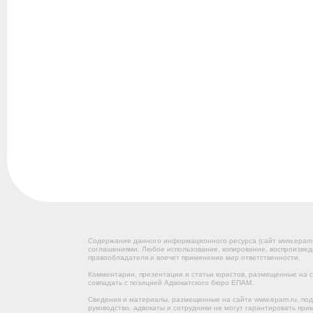
Содержание данного информационного ресурса (сайт www.epam
соглашениями. Любое использование, копирование, воспроизвед
правообладателя и влечет применение мер ответственности.
Комментарии, презентации и статьи юристов, размещенные на са
совпадать с позицией Адвокатского бюро ЕПАМ.
Сведения и материалы, размещенные на сайте www.epam.ru, под
руководство, адвокаты и сотрудники не могут гарантировать пр