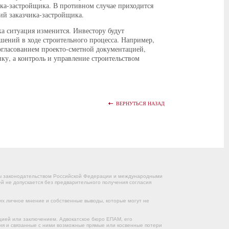
ка-застройщика. В противном случае приходится
й заказчика-застройщика.
 ситуация изменится. Инвестору будут
шений в ходе строительного процесса. Например,
огласованием проекто-сметной документацией,
ку, а контроль и управление строительством
ВЕРНУТЬСЯ НАЗАД
ны законодательством Российской Федерации и международными
 не допускается без предварительного получения согласия
их личное мнение и собственные выводы, которые могут не
цией или заключением. Адвокатское бюро ЕПАМ, его
ния и связанные с ними возможные прямые или косвенные потери