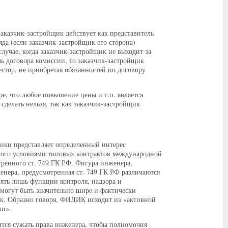
заказчик-застройщик действует как представитель
яда (если заказчик-застройщик его сторона)
лучае, когда заказчик-застройщик не выходит за
ь договора комиссии, то заказчик-застройщик
естор, не приобретая обязанностей по договору
е, что любое повышение цены и т.п. является
сделать нельзя, так как заказчик-застройщик
тики представляет определенный интерес
ного условиями типовых контрактов международной
ренного ст. 749 ГК РФ. Фигура инженера,
нера, предусмотренная ст. 749 ГК РФ различаются
ять лишь функции контроля, надзора и
могут быть значительно шире и фактически
ик. Образно говоря, ФИДИК исходит из «активной
ли».
тся сужать права инженера, чтобы полномочия