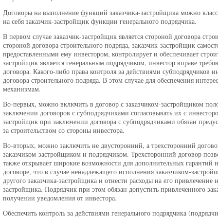
Договоры на выполнение функций заказчика-застройщика можно класси
на себя заказчик-застройщик функции генерального подрядчика.
В первом случае заказчик-застройщик является стороной договора строи
стороной договора строительного подряда, заказчик-застройщик самост
предоставленными ему инвестором, контролирует и обеспечивает строит
застройщик является генеральным подрядчиком, инвестор вправе требов
договора. Какого-либо права контроля за действиями субподрядчиков ин
договора строительного подряда. В этом случае для обеспечения интер
механизмам.
Во-первых, можно включить в договор с заказчиком-застройщиком поло
заключении договоров с субподрядчиками согласовывать их с инвесторо
застройщик при заключении договора с субподрядчиками обязан предус
за строительством со стороны инвестора.
Во-вторых, можно заключить не двусторонний, а трехсторонний догово
заказчиком-застройщиком и подрядчиком. Трехсторонний договор позв
также открывает широкие возможности для дополнительных гарантий и
договоре, что в случае ненадлежащего исполнения заказчиком-застрой
другого заказчика-застройщика и отнести расходы на его привлечение 
застройщика. Подрядчик при этом обязан допустить привлеченного за
получении уведомления от инвестора.
Обеспечить контроль за действиями генерального подрядчика (подрядч