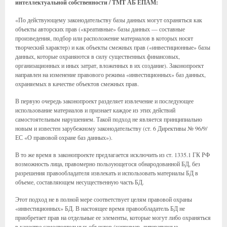
интеллектуальной собственности / TMT АБ ЕПАМ:
«По действующему законодательству базы данных могут охраняться как
объекты авторских прав («креативные» базы данных — составные
произведения, подбор или расположение материалов в которых носят
творческий характер) и как объекты смежных прав («инвестиционные» базы
данных, которые охраняются в силу существенных финансовых,
организационных и иных затрат, вложенных в их создание). Законопроект
направлен на изменение правового режима «инвестиционных» баз данных,
охраняемых в качестве объектов смежных прав.
В первую очередь законопроект разделяет извлечение и последующее
использование материалов и признает каждое из этих действий
самостоятельным нарушением. Такой подход не является принципиально
новым и известен зарубежному законодательству (ст. 6 Директивы № 96/9/
ЕС «О правовой охране баз данных»).
В то же время в законопроекте предлагается исключить из ст. 1335.1 ГК РФ
возможность лица, правомерно пользующегося обнародованной БД, без
разрешения правообладателя извлекать и использовать материалы БД в
объеме, составляющем несущественную часть БД.
Этот подход не в полной мере соответствует целям правовой охраны
«инвестиционных» БД. В настоящее время правообладатель БД не
приобретает прав на отдельные ее элементы, которые могут либо охраняться
в качестве самостоятельных объектов (например, литературные