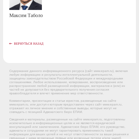
Максим
Таболо
ВЕРНУТЬСЯ НАЗАД
Содержание данного информационного ресурса (сайт www.epam.ru), включая
любую информацию и результаты интеллектуальной деятельности,
защищены законодательством Российской Федерации и международными
соглашениями. Любое использование, копирование, воспроизведение или
распространение любой размещенной информации, материалов и (или) их
частей не допускается без предварительного получения согласия
правообладателя и влечет применение мер ответственности.
Комментарии, презентации и статьи юристов, размещенные на сайте
www.epam.ru, или доступ к которым предоставлен через сайт www.epam.ru,
отражают их личное мнение и собственные выводы, которые могут не
совпадать с позицией Адвокатского бюро ЕПАМ.
Сведения и материалы, размещенные на сайте www.epam.ru, подготовлены
исключительно в информационных целях и не являются юридической
консультацией или заключением. Адвокатское бюро ЕПАМ, его руководство,
адвокаты и сотрудники не могут гарантировать применимость такой
информации для ваших целей и не несут ответственности за ваши решения и
связанные с ними возможные прямые или косвенные потери и/или ущерб,