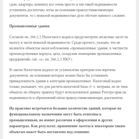
(дом, квартира, комната) все очень просто и тип такой недвижимости
установить достаточно легко на основании правоустанавливающих
документов, то с нежилой недвижимостью дело обстоит намного сложнее.
Промышленные здания
Согласно пп. 266.2.2 Налогового кодекса предусмотрено несколько льгот по
налогу в части нежилой недвижимости. Среди прочего, указано, что не
являются объектом налогообложения «промышленные здания, в частности
производственные корпуса, цеха, складские помещения промышленных
предприятий» (пп. «є» пп. 266.2.2 НКУ).
В самом Налоговом кодексе не установлены критерии или перечень
документов, на основании которых можно было бы установить
принадлежность здания к категории промышленных. Налоговый кодекс
только указывает, что для расчета налоговой базы (т. е. метража, но не типа
объекта) по общему правилу будут использоваться данные Реестра прав на
недвижимость и обременений и/или правоустанавливающих документов.
На практике встречается большое количество зданий, которые по
функциональному назначению могут быть отнесены к
промышленным, но имеют различия в оформлении и других
параметрах. Как результат, применение льготы к некоторым таким
объектам может быть поставлено под сомнение.