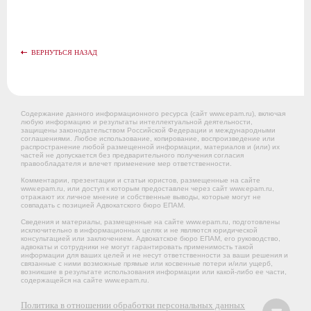
ВЕРНУТЬСЯ НАЗАД
Содержание данного информационного ресурса (сайт www.epam.ru), включая
любую информацию и результаты интеллектуальной деятельности,
защищены законодательством Российской Федерации и международными
соглашениями. Любое использование, копирование, воспроизведение или
распространение любой размещенной информации, материалов и (или) их
частей не допускается без предварительного получения согласия
правообладателя и влечет применение мер ответственности.
Комментарии, презентации и статьи юристов, размещенные на сайте
www.epam.ru, или доступ к которым предоставлен через сайт www.epam.ru,
отражают их личное мнение и собственные выводы, которые могут не
совпадать с позицией Адвокатского бюро ЕПАМ.
Сведения и материалы, размещенные на сайте www.epam.ru, подготовлены
исключительно в информационных целях и не являются юридической
консультацией или заключением. Адвокатское бюро ЕПАМ, его руководство,
адвокаты и сотрудники не могут гарантировать применимость такой
информации для ваших целей и не несут ответственности за ваши решения и
связанные с ними возможные прямые или косвенные потери и/или ущерб,
возникшие в результате использования информации или какой-либо ее части,
содержащейся на сайте www.epam.ru.
Политика в отношении обработки персональных данных