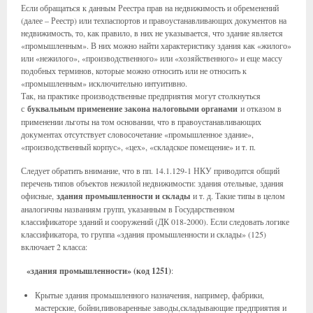
Если обращаться к данным Реестра прав на недвижимость и обременений
(далее – Реестр) или техпаспортов и правоустанавливающих документов на
недвижимость, то, как правило, в них не указывается, что здание является
«промышленным». В них можно найти характеристику здания как «жилого»
или «нежилого», «производственного» или «хозяйственного» и еще массу
подобных терминов, которые можно относить или не относить к
«промышленным» исключительно интуитивно.
Так, на практике производственные предприятия могут столкнуться
с
буквальным применение закона налоговыми органами
и отказом в
применении льготы на том основании, что в правоустанавливающих
документах отсутствует словосочетание «промышленное здание»,
«производственный корпус», «цех», «складское помещение» и т. п.
Следует обратить внимание, что в пп. 14.1.129-1 НКУ приводится общий
перечень типов объектов нежилой недвижимости: здания отельные, здания
офисные,
здания промышленности и склады
и т. д. Такие типы в целом
аналогичны названиям групп, указанным в Государственном
классификаторе зданий и сооружений (ДК 018-2000). Если следовать логике
классификатора, то группа «здания промышленности и склады» (125)
включает 2 класса:
«здания промышленности» (код 1251)
:
Крытые здания промышленного назначения, например, фабрики,
мастерские, бойни,пивоваренные заводы,складывающие предприятия и