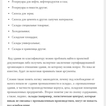
Резервуары для нефти, нефтепродуктов и газа;
Резервуары и емкости другие;
Силосы для зерна;
Силосы для цемента и других сыпучих материалов;
Склады специальные товарные;
Холодильники;
Складские площадки;
Склады универсальные;
Склады и хранилища другие.
Код здания по классификатору можно пробовать найти в проектной
документации либо получить экспертное заключение сертифицированной
организации в отношении здания, по которому возник вопрос. Но пока не
известно, будет ли налоговая принимать такие аргументы.
Сложно также понять логику законодателя, почему под освобождение от
налога попали не «здания промышленности и склады», а «промышленные
здания, в частности производственные корпуса, цеха, складские помещения
промышленных предприятий». Второе понятие уже по своему содержанию,
а также, видимо,
склады (например, логистические центры), которые
никак не связаны с промышленным производством, могут не попасть
под освобождение
.