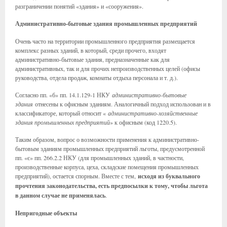
разграничении понятий «здания» и «сооружения».
Административно-бытовые здания промышленных предприятий
Очень часто на территории промышленного предприятия размещается
комплекс разных зданий, в который, среди прочего, входят
административно-бытовые здания, предназначенные как для
административных, так и для прочих непроизводственных целей (офисы
руководства, отдела продаж, комнаты отдыха персонала и т. д.).
Согласно пп. «б» пп. 14.1.129-1 НКУ
административно-бытовые
здания
отнесены к офисным зданиям. Аналогичный подход использован и в
классификаторе, который относит «
административно-хозяйственные
здания промышленных предприятий
» к офисным (код 1220.5).
Таким образом, вопрос о возможности применения к административно-
бытовым зданиям промышленных предприятий льготы, предусмотренной
пп. «є» пп. 266.2.2 НКУ (для промышленных зданий, в частности,
производственные корпуса, цеха, складские помещения промышленных
предприятий), остается спорным. Вместе с тем,
исходя из буквального
прочтения законодательства, есть предпосылки к тому, чтобы льгота
в данном случае не применялась
.
Непригодные объекты