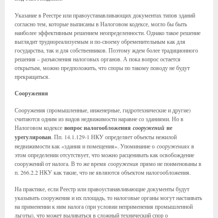
Указание в Реестре или правоустанавливающих документах типов зданий
согласно тем, которые выписаны в Налоговом кодексе, могло бы быть
наиболее эффективным решением неопределенности. Однако такое решение
выглядит труднореализуемым и по-своему обременительным как для
государства, так и для собственников. Поэтому ждем более традиционного
решения – разъяснения налоговых органов. А пока вопрос остается
открытым, можно предположить, что споры по такому поводу не будут
прекращаться.
Сооружения
Сооружения (промышленные, инженерные, гидротехнические и другие)
считаются одним из видов недвижимости наравне со зданиями. Но в
Налоговом кодексе
вопрос налогообложения
сооружений
не
урегулирован
. Пп. 14.1.129-1 НКУ определяет объекты нежилой
недвижимости как «здания и помещения». Упоминание о
сооружениях
в
этом определении отсутствует, что можно расценивать как освобождение
сооружений от налога. В то же время
сооружения
прямо не поименованы в
п. 266.2.2 НКУ как такие, что не являются объектом налогообложения.
На практике, если Реестр или правоустанавливающие документы будут
указывать сооружения и их площадь, то налоговые органы могут настаивать
на применении к ним налога (при условии неприменения промышленной
льготы), что может выливаться в сложный технический спор о