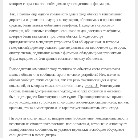
котором сохранена вся необходимая для следствия информация.
Так, в рамках еще одного уголовного дела в ходе обыска у генерального
директора и одного из ведущих менеджеров, обвиняемых в присвоении
средств, были изъяты мобильные телефоны. Находясь в стрессовой
ситуации, обвиняемые сообщили свои пароли для доступа к телефонам,
которые были записаны в протоколе обыска. В ходе осмотра
принадлежащего менеджеру устройства был обнаружен чат, в котором
генеральный директор отдавал прямые указания на заключение договоров,
оплату счетов, подписание актов с фирмами, обладающими признаками
фирм-однодневок. Эти данные составили основу обвинения.
Руководители компаний в ходе тренинга по обыскам часто спрашивают
меня: а обязан ли я сообщать пароли от своих устройств? Нет, никто не
обязан сообщать такие сведения, так как речь фактически идет о даче
показаний, от которых можно отказаться в силу
статьи 51
Конституции
России. Данный доктринальный подход давно уже сложился и косвенно
был подтвержден Конституционным судом. Правоохранительные органы
могут исследовать устройство с помощью технических специалистов, но, как
правило, это занимает время и не гарантирует положительного исхода.
Ни одна из систем защиты, шифрования и обеспечения конфиденциальности
переписок не сможет противостоять пользователям, которые не используют
зашифрованные сообщения, не удаляют переписки и свободно обсуждают
свои действия в мессенджерах.