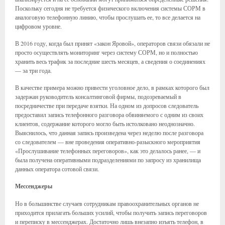
Поскольку сегодня не требуется физического включения системы СОРМ в
аналоговую телефонную линию, чтобы прослушать ее, то все делается на
цифровом уровне.
В 2016 году, когда был принят «закон Яровой», операторов связи обязали не
просто осуществлять мониторинг через систему СОРМ, но и полностью
хранить весь трафик за последние шесть месяцев, а сведения о соединениях
— за три года.
В качестве примера можно привести уголовное дело, в рамках которого был
задержан руководитель консалтинговой фирмы, подозреваемый в
посредничестве при передаче взятки. На одном из допросов следователь
предоставил запись телефонного разговора обвиняемого с одним из своих
клиентов, содержание которого могло быть истолковано неоднозначно.
Выяснилось, что данная запись произведена через неделю после разговора
со следователем — вне проведения оперативно-разыскного мероприятия
«Прослушивание телефонных переговоров», как это делалось ранее, — и
была получена оперативными подразделениями по запросу из хранилища
данных оператора сотовой связи.
Мессенджеры
Но в большинстве случаев сотрудникам правоохранительных органов не
приходится прилагать больших усилий, чтобы получить запись переговоров
и переписку в мессенджерах. Достаточно лишь внезапно изъять телефон, в