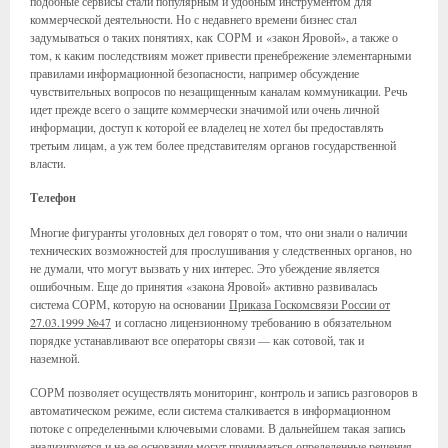
подобные сервисы стали популярным и удобным инструментом для
коммерческой деятельности. Но с недавнего времени бизнес стал
задумываться о таких понятиях, как СОРМ и «закон Яровой», а также о
том, к каким последствиям может привести пренебрежение элементарными
правилами информационной безопасности, например обсуждение
чувствительных вопросов по незащищенным каналам коммуникации. Речь
идет прежде всего о защите коммерчески значимой или очень личной
информации, доступ к которой ее владелец не хотел бы предоставлять
третьим лицам, а уж тем более представителям органов государственной
власти.
Телефон
Многие фигуранты уголовных дел говорят о том, что они знали о наличии
технических возможностей для прослушивания у следственных органов, но
не думали, что могут вызвать у них интерес. Это убеждение является
ошибочным. Еще до принятия «закона Яровой» активно развивалась
система СОРМ, которую на основании
Приказа Госкомсвязи России от
27.03.1999 №47
и согласно лицензионному требованию в обязательном
порядке устанавливают все операторы связи — как сотовой, так и
наземной.
СОРМ позволяет осуществлять мониторинг, контроль и запись разговоров в
автоматическом режиме, если система сталкивается в информационном
потоке с определенными ключевыми словами. В дальнейшем такая запись
анализируется и на ее основании могут приниматься определенные решения.