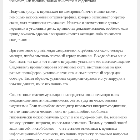
изымают, как правило, только при отказе в содействии.
Получить доступ к перепискам по электронной почте можно также с
помощью запроса копии интернет-трафика, который записывает оператор
связи, хотя технически это сложнее. Изъятые и отсмотренные данные
переписок в уголовных делах признаются доказательствами, особенно если
принадлежность адресов электронной почты очевидна либо признается
свидетелями.
При этом знаю случай, когда следователю потребовалось около четырех
месяцев, чтобы отыскать почтовый сервер компании. В ходе обыска он не
был изъят, так как в тот момент не удалось установить его местонахождение.
Следователь проанализировал оплаченные счета, выставленные на трех
разных провайдеров, установил нужного и изъял почтовый сервер для
осмотра. Таким образом, удаленные серверные сервисы могут затруднить
изъятие данных, но не исключить его.
Современные телекоммуникационные средства связи, несмотря на их
конфиденциальность и защищенность, сейчас вряд ли можно назвать
надежными. Если при работе мессенджер использует интернет-соединение,
то в течение шести месяцев после отправки любого сообщения
гипотетически можно получить доступ к его содержимому. Да, технически
это осуществить непросто, но все-таки возможно. Поэтому лучший способ
защитить себя и свой бизнес — ответственно относиться к правилам
информационной безопасности, исключить переписку по важным вопросам
через незащищенные каналы связи, а также не допускать