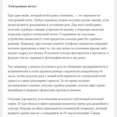
Электронная почта
Еще один нюанс, который необходимо учитывать, — это переписка по
электронной почте. Любую переписку можно получить вполне законно, если
целью является доказывание в уголовном деле. Для этого необходимо
получить судебную санкцию и произвести выемку у оператора связи или
владельца сервиса электронной почты. Сохраненные на локальных
устройствах письма могут стать предметом осмотра даже без судебного
решения. Например, при осмотре изъятого телефона следователь открывает
почтовое приложение и ищет то, что ему нужно по ключевым фразам либо
изучает подряд все письма. Результаты осмотра фиксируются в протоколе: в
формате текста, скриншота, фотографии писем и так далее.
Так, например, в рамках уголовного дела по обвинению предпринимателя в
мошенничестве в особо крупном размере следователю понадобилось 48
часов, чтобы получить диск с копией всей переписки по электронной почте
одного из самых популярных сервисов. За это время он вынес
постановление о выемке, получил судебное решение, посетил офис сервис-
провайдера и завершил оформление протокола выемки.
Ситуация упрощается, если компания использует собственный почтовый
сервис. В ходе обыска в офисе компании изымается сервер для дальнейшего
осмотра. Нередко на обыск приглашается технический специалист, который
копирует данные вместе с сотрудником из IT-отдела компании. Сервер