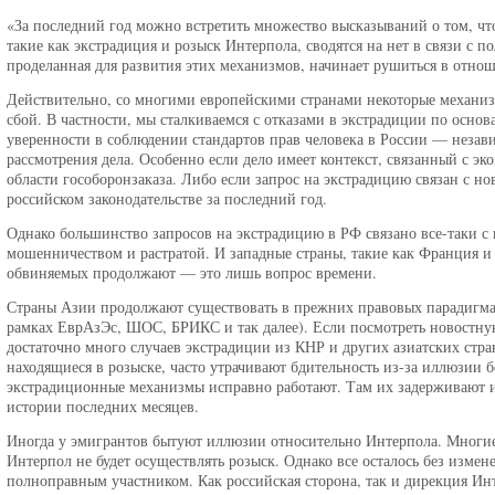
«За последний год можно встретить множество высказываний о том, ч
такие как экстрадиция и розыск Интерпола, сводятся на нет в связи с п
проделанная для развития этих механизмов, начинает рушиться в отно
Действительно, со многими европейскими странами некоторые механи
сбой. В частности, мы сталкиваемся с отказами в экстрадиции по осно
уверенности в соблюдении стандартов прав человека в России — незав
рассмотрения дела. Особенно если дело имеет контекст, связанный с 
области гособоронзаказа. Либо если запрос на экстрадицию связан с 
российском законодательстве за последний год.
Однако большинство запросов на экстрадицию в РФ связано все-таки 
мошенничеством и растратой. И западные страны, такие как Франция и 
обвиняемых продолжают — это лишь вопрос времени.
Страны Азии продолжают существовать в прежних правовых парадигма
рамках ЕврАзЭс, ШОС, БРИКС и так далее). Если посмотреть новостную
достаточно много случаев экстрадиции из КНР и других азиатских стран
находящиеся в розыске, часто утрачивают бдительность из-за иллюзии б
экстрадиционные механизмы исправно работают. Там их задерживают и
истории последних месяцев.
Иногда у эмигрантов бытуют иллюзии относительно Интерпола. Многие
Интерпол не будет осуществлять розыск. Однако все осталось без измен
полноправным участником. Как российская сторона, так и дирекция Ин