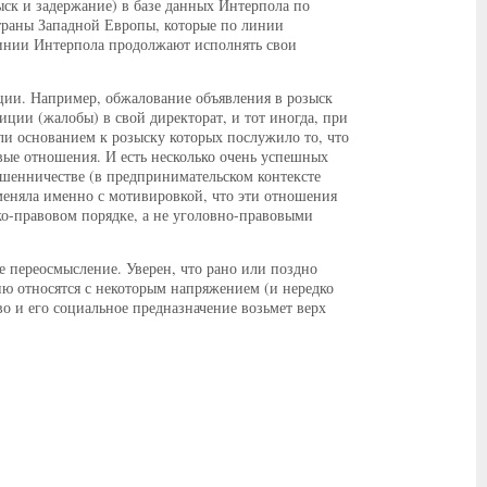
ыск и задержание) в базе данных Интерпола по
страны Западной Европы, которые по линии
линии Интерпола продолжают исполнять свои
ии. Например, обжалование объявления в розыск
ции (жалобы) в свой директорат, и тот иногда, при
ли основанием к розыску которых послужило то, что
вые отношения. И есть несколько очень успешных
шенничестве (в предпринимательском контексте
меняла именно с мотивировкой, что эти отношения
о-правовом порядке, а не уголовно-правовыми
е переосмысление. Уверен, что рано или поздно
ию относятся с некоторым напряжением (и нередко
во и его социальное предназначение возьмет верх