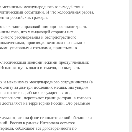
то механизмы международного взаимодействия,
олитическими событиями. И что колоссальная работа,
шении российских граждан.
змы оказания правовой помощи начинают давать
ваниям того, что у выдающей стороны нет
исимого расследования и беспристрастного
экономическими, производственными нюансами в
новыми уголовными составами, принятыми в
с классическими экономическими преступлениями:
Испания, пусть долго и тяжело, но выдавать
х и механизмах международного сотрудничества (в
 ленту за два-три последних месяца, мы увидим
, а также из арабских государств. Лица,
езопасности, пересекают границы стран, в которых
 доставляют на территорию России. Это реальные
 думают, что на фоне геополитической обстановки
ений: Россия в рамках Интерпола остается
терпола, соблюдают все договоренности по