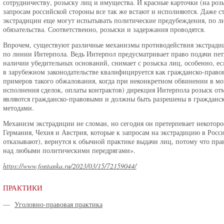
сотрудничеству, розыску лиц и имущества. И красные карточки (на роз
запросам российской стороны все так же встают и исполняются. Даже 
экстрадиции еще могут испытывать политические предубеждения, по 
обязательства. Соответственно, розыски и задержания проводятся.
Впрочем, существуют различные механизмы противодействия экстрадиц
по линии Интерпола. Ведь Интерпол предусматривает право подачи пети
наличии убедительных оснований, снимает с розыска лиц, особенно, ес
в зарубежном законодательстве квалифицируется как гражданско-право
примеров такого обжалования, когда при неконкретном обвинении в мо
исполнения сделок, оплаты контрактов) дирекция Интерпола розыск от
являются гражданско-правовыми и должны быть разрешены в гражданск
методами.
Механизм экстрадиции не сломан, но сегодня он претерпевает некоторо
Германия, Чехия и Австрия, которые к запросам на экстрадицию в Росс
отказывают), вернутся к обычной практике выдачи лиц, потому что пра
над любыми политическими передрягами».
https://www.fontanka.ru/2023/03/15/72159044/
ПРАКТИКИ
—
Уголовно-правовая практика