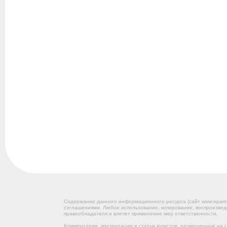
Содержание данного информационного ресурса (сайт www.epam
соглашениями. Любое использование, копирование, воспроизвед
правообладателя и влечет применение мер ответственности.
Комментарии, презентации и статьи юристов, размещенные на са