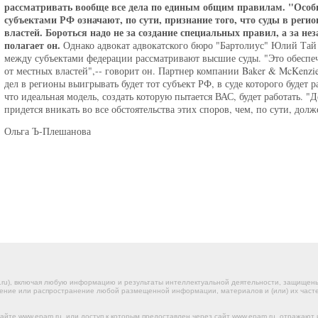
рассматривать вообще все дела по единым общим правилам. "Особ
субъектами РФ означают, по сути, признание того, что суды в рег
властей. Бороться надо не за создание специальных правил, а за не
полагает он.
Однако адвокат адвокатского бюро "Бартолиус" Юлий Тай 
между субъектами федерации рассматривают высшие суды. "Это обеспеч
от местных властей",-- говорит он. Партнер компании Baker & McKenzi
дел в регионы выигрывать будет тот субъект РФ, в суде которого будет 
что идеальная модель, создать которую пытается ВАС, будет работать. 
придется вникать во все обстоятельства этих споров, чем, по сути, дол
Ольга Ъ-Плешанова
.ru), включая любую информацию и результаты интеллектуальной деятельности, защище
ение или распространение любой размещенной информации, материалов и (или) их частей
йте www.epam.ru, или доступ к которым предоставлен через сайт www.epam.ru, отражают 