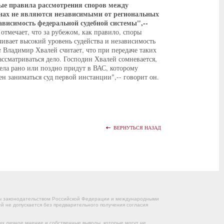
ые правила рассмотрения споров между
ионах не являются независимыми от региональных
зависимость федеральной судебной системы",--
отмечает, что за рубежом, как правило, споры
ивает высокий уровень судейства и независимость
e Владимир Хвалей считает, что при передаче таких
рассматриваться дело. Господин Хвалей сомневается,
"Дела рано или поздно придут в ВАС, которому
жен заниматься суд первой инстанции",-- говорит он.
ВЕРНУТЬСЯ НАЗАД
ны законодательством Российской Федерации и международными
 не допускается без предварительного получения согласия
их личное мнение и собственные выводы, которые могут не