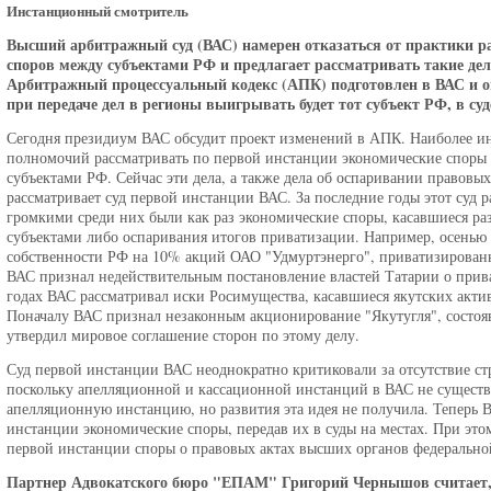
Инстанционный смотритель
Высший арбитражный суд (ВАС) намерен отказаться от практики р
споров между субъектами РФ и предлагает рассматривать такие дел
Арбитражный процессуальный кодекс (АПК) подготовлен в ВАС и оп
при передаче дел в регионы выигрывать будет тот субъект РФ, в суд
Сегодня президиум ВАС обсудит проект изменений в АПК. Наиболее ин
полномочий рассматривать по первой инстанции экономические споры
субъектами РФ. Сейчас эти дела, а также дела об оспаривании правовы
рассматривает суд первой инстанции ВАС. За последние годы этот суд ра
громкими среди них были как раз экономические споры, касавшиеся ра
субъектами либо оспаривания итогов приватизации. Например, осенью 
собственности РФ на 10% акций ОАО "Удмуртэнерго", приватизированно
ВАС признал недействительным постановление властей Татарии о прив
годах ВАС рассматривал иски Росимущества, касавшиеся якутских акти
Поначалу ВАС признал незаконным акционирование "Якутугля", состоявш
утвердил мировое соглашение сторон по этому делу.
Суд первой инстанции ВАС неоднократно критиковали за отсутствие ст
поскольку апелляционной и кассационной инстанций в ВАС не существуе
апелляционную инстанцию, но развития эта идея не получила. Теперь В
инстанции экономические споры, передав их в суды на местах. При эт
первой инстанции споры о правовых актах высших органов федерально
Партнер Адвокатского бюро "ЕПАМ" Григорий Чернышов считает,