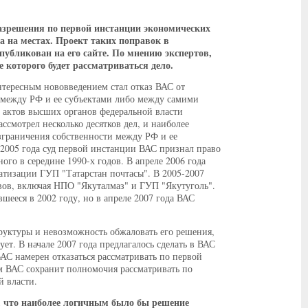
азрешения по первой инстанции экономических
а на местах. Проект таких поправок в
убликован на его сайте. По мнению экспертов,
е которого будет рассматриваться дело.
тересным нововведением стал отказ ВАС от
 между РФ и ее субъектами либо между самими
х актов высших органов федеральной власти
ссмотрел несколько десятков дел, и наиболее
зграничения собственности между РФ и ее
2005 года суд первой инстанции ВАС признал право
го в середине 1990-х годов. В апреле 2006 года
атизации ГУП "Татарстан почтасы". В 2005-2007
вов, включая НПО "Якуталмаз" и ГУП "Якутуголь".
ееся в 2002 году, но в апреле 2007 года ВАС
руктуры и невозможность обжаловать его решения,
т. В начале 2007 года предлагалось сделать в ВАС
АС намерен отказаться рассматривать по первой
ом ВАС сохранит полномочия рассматривать по
й власти.
 что наиболее логичным было бы решение