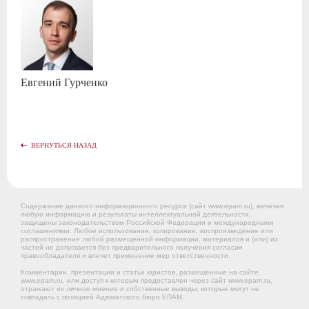
Евгений
Гурченко
ВЕРНУТЬСЯ НАЗАД
Содержание данного информационного ресурса (сайт www.epam.ru), включая
любую информацию и результаты интеллектуальной деятельности,
защищены законодательством Российской Федерации и международными
соглашениями. Любое использование, копирование, воспроизведение или
распространение любой размещенной информации, материалов и (или) их
частей не допускается без предварительного получения согласия
правообладателя и влечет применение мер ответственности.
Комментарии, презентации и статьи юристов, размещенные на сайте
www.epam.ru, или доступ к которым предоставлен через сайт www.epam.ru,
отражают их личное мнение и собственные выводы, которые могут не
совпадать с позицией Адвокатского бюро ЕПАМ.