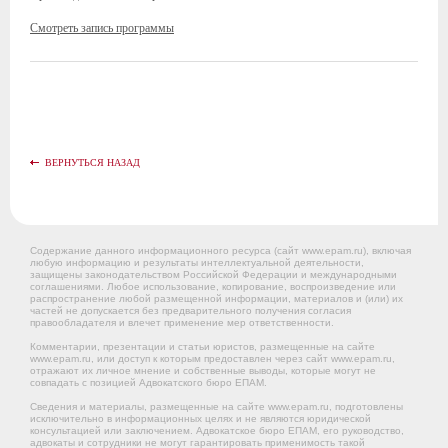
Смотреть запись программы
ВЕРНУТЬСЯ НАЗАД
Содержание данного информационного ресурса (сайт www.epam.ru), включая
любую информацию и результаты интеллектуальной деятельности,
защищены законодательством Российской Федерации и международными
соглашениями. Любое использование, копирование, воспроизведение или
распространение любой размещенной информации, материалов и (или) их
частей не допускается без предварительного получения согласия
правообладателя и влечет применение мер ответственности.
Комментарии, презентации и статьи юристов, размещенные на сайте
www.epam.ru, или доступ к которым предоставлен через сайт www.epam.ru,
отражают их личное мнение и собственные выводы, которые могут не
совпадать с позицией Адвокатского бюро ЕПАМ.
Сведения и материалы, размещенные на сайте www.epam.ru, подготовлены
исключительно в информационных целях и не являются юридической
консультацией или заключением. Адвокатское бюро ЕПАМ, его руководство,
адвокаты и сотрудники не могут гарантировать применимость такой