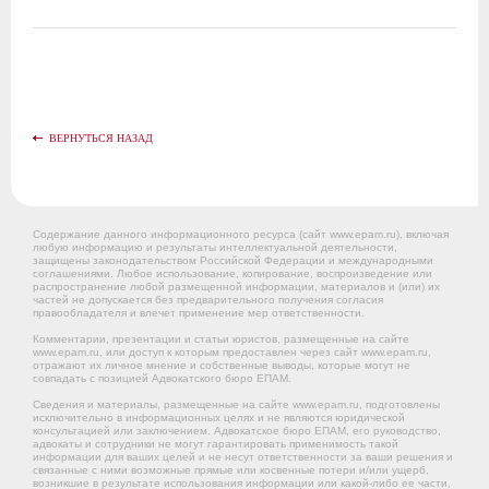
ВЕРНУТЬСЯ НАЗАД
Содержание данного информационного ресурса (сайт www.epam.ru), включая
любую информацию и результаты интеллектуальной деятельности,
защищены законодательством Российской Федерации и международными
соглашениями. Любое использование, копирование, воспроизведение или
распространение любой размещенной информации, материалов и (или) их
частей не допускается без предварительного получения согласия
правообладателя и влечет применение мер ответственности.
Комментарии, презентации и статьи юристов, размещенные на сайте
www.epam.ru, или доступ к которым предоставлен через сайт www.epam.ru,
отражают их личное мнение и собственные выводы, которые могут не
совпадать с позицией Адвокатского бюро ЕПАМ.
Сведения и материалы, размещенные на сайте www.epam.ru, подготовлены
исключительно в информационных целях и не являются юридической
консультацией или заключением. Адвокатское бюро ЕПАМ, его руководство,
адвокаты и сотрудники не могут гарантировать применимость такой
информации для ваших целей и не несут ответственности за ваши решения и
связанные с ними возможные прямые или косвенные потери и/или ущерб,
возникшие в результате использования информации или какой-либо ее части,