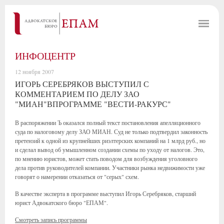
ИНФОЦЕНТР
12 ноября 2007
ИГОРЬ СЕРЕБРЯКОВ ВЫСТУПИЛ С
КОММЕНТАРИЕМ ПО ДЕЛУ ЗАО
"МИАН"ВПРОГРАММЕ "ВЕСТИ-РАКУРС"
В распоряжении Ъ оказался полный текст постановления апелляционного
суда по налоговому делу ЗАО МИАН. Суд не только подтвердил законность
претензий к одной из крупнейших риэлтерских компаний на 1 млрд руб., но
и сделал вывод об умышленном создании схемы по уходу от налогов. Это,
по мнению юристов, может стать поводом для возбуждения уголовного
дела против руководителей компании. Участники рынка недвижимости уже
говорят о намерении отказаться от "серых" схем.
В качестве эксперта в программе выступил Игорь Серебряков, старший
юрист Адвокатского бюро "ЕПАМ".
Смотреть запись программы