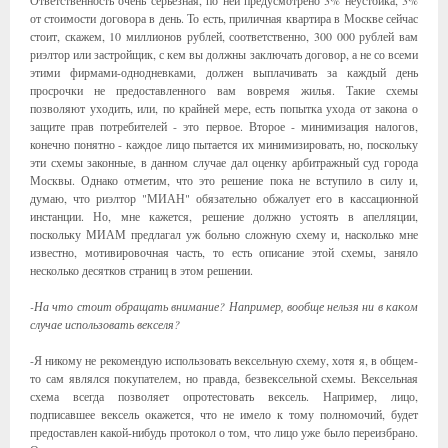
Ответственность очень серьезная, по ней предусмотрено 3% неустойка, 3%
от стоимости договора в день. То есть, приличная квартира в Москве сейчас
стоит, скажем, 10 миллионов рублей, соответственно, 300 000 рублей вам
риэлтор или застройщик, с кем вы должны заключать договор, а не со всеми
этими фирмами-однодневками, должен выплачивать за каждый день
просрочки не предоставленного вам вовремя жилья. Такие схемы
позволяют уходить, или, по крайней мере, есть попытка ухода от закона о
защите прав потребителей - это первое. Второе - минимизация налогов,
конечно понятно - каждое лицо пытается их минимизировать, но, поскольку
эти схемы законные, в данном случае дал оценку арбитражный суд города
Москвы. Однако отметим, что это решение пока не вступило в силу и,
думаю, что риэлтор "МИАН" обязательно обжалует его в кассационной
инстанции. Но, мне кажется, решение должно устоять в апелляции,
поскольку МИАМ предлагал уж больно сложную схему и, насколько мне
известно, мотивировочная часть, то есть описание этой схемы, заняло
несколько десятков страниц в этом решении.
-На что стоит обращать внимание? Например, вообще нельзя ни в каком
случае использовать векселя?
-Я никому не рекомендую использовать вексельную схему, хотя я, в общем-
то сам являлся покупателем, но правда, безвексельной схемы. Вексельная
схема всегда позволяет опротестовать вексель. Например, лицо,
подписавшее вексель окажется, что не имело к тому полномочий, будет
предоставлен какой-нибудь протокол о том, что лицо уже было переизбрано.