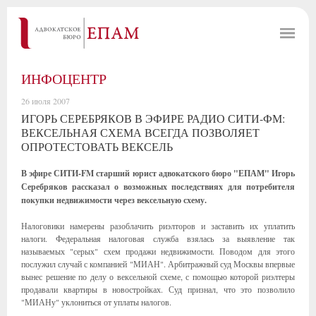
ИНФОЦЕНТР
26 июля 2007
ИГОРЬ СЕРЕБРЯКОВ В ЭФИРЕ РАДИО СИТИ-ФМ:
ВЕКСЕЛЬНАЯ СХЕМА ВСЕГДА ПОЗВОЛЯЕТ
ОПРОТЕСТОВАТЬ ВЕКСЕЛЬ
В эфире СИТИ-FM старший юрист адвокатского бюро "ЕПАМ" Игорь
Серебряков рассказал о возможных последствиях для потребителя
покупки недвижимости через вексельную схему.
Налоговики намерены разоблачить риэлторов и заставить их уплатить
налоги. Федеральная налоговая служба взялась за выявление так
называемых "серых" схем продажи недвижимости. Поводом для этого
послужил случай с компанией "МИАН". Арбитражный суд Москвы впервые
вынес решение по делу о вексельной схеме, с помощью которой риэлтеры
продавали квартиры в новостройках. Суд признал, что это позволило
"МИАНу" уклониться от уплаты налогов.