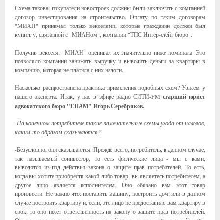
Схема такова: покупатели новостроек должны были заключить с компанией
договор инвестирования на строительство. Оплату по таким договорам
"МИАН" принимал только векселями, которые гражданин должен был
купить у, связанной с "МИАНом", компании "ТПС Интер-стейт бюро".
Получив векселя, "МИАН" оценивал их значительно ниже номинала. Это
позволяло компании занижать выручку и выводить деньги за квартиры в
компанию, которая не платила с них налоги.
Насколько распространена практика применения подобных схем? Узнаем у
нашего эксперта. Итак, у нас в
эфире радио СИТИ-FM
старший юрист
адвокатского бюро "ЕПАМ" Игорь Серебряков.
-
На конечном потребителе такие замечательные схемы ухода от налогов,
каким-то образом сказываются?
-Безусловно, они сказываются. Прежде всего, потребитель, в данном случае,
так называемый соинвестор, то есть физические лица - мы с вами,
выводятся из-под действия закона о защите прав потребителей. То есть,
когда вы хотите приобрести какой-либо товар, вы являетесь потребителем, а
другое лицо является исполнителем. Оно обязано вам этот товар
произвести. Не важно что: поставить машину, построить дом, или в данном
случае построить квартиру и, если, это лицо не предоставило вам квартиру в
срок, то оно несет ответственность по закону о защите прав потребителей.