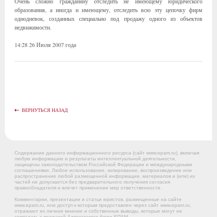
Очень сложно гражданину отследить не имеющему юридического
образования, а иногда и имеющему, отследить всю эту цепочку фирм
однодневок, созданных специально под продажу одного из объектов
недвижимости.
14:28 26 Июля 2007 года
ВЕРНУТЬСЯ НАЗАД
Содержание данного информационного ресурса (сайт www.epam.ru), включая
любую информацию и результаты интеллектуальной деятельности,
защищены законодательством Российской Федерации и международными
соглашениями. Любое использование, копирование, воспроизведение или
распространение любой размещенной информации, материалов и (или) их
частей не допускается без предварительного получения согласия
правообладателя и влечет применение мер ответственности.
Комментарии, презентации и статьи юристов, размещенные на сайте
www.epam.ru, или доступ к которым предоставлен через сайт www.epam.ru,
отражают их личное мнение и собственные выводы, которые могут не
совпадать с позицией Адвокатского бюро ЕПАМ.