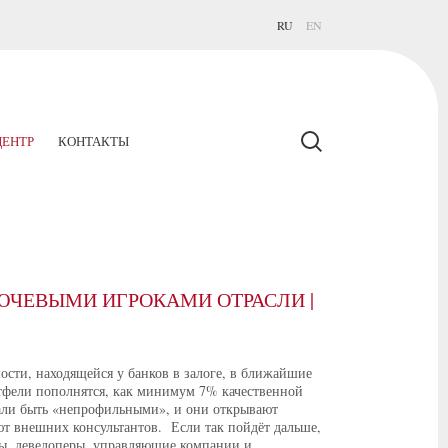
RU
EN
ЕНТР
КОНТАКТЫ
ЛЮЧЕВЫМИ ИГРОКАМИ ОТРАСЛИ |
ти, находящейся у банков в залоге, в ближайшие
ртфели пополнятся, как минимум 7% качественной
али быть «непрофильными», и они открывают
т внешних консультантов. Если так пойдёт дальше,
ры, девелоперы, управляющие компании и