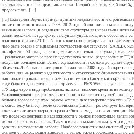
арендаторы», прогнозируют аналитики. Подробнее о том, как банки бу
продолжении. […]
[…] Екатерина Верле, партнер, практика недвижимости и строительст
после ипотечного коллапса 2008–2012 годов банки начали массово пол
взыскания залогов, и создавали свои структуры для управления активам
банки несколько лет де-факто выступали управляющими, особенно в се
долгового кризиса 2010 г. банки также сконцентрировали в портфелях 
чего была создана специальная государственная структура (SAREB), к
портфелем в 50+ млрд евро и даже самостоятельно выступал девелопер
– реализовал массовые проекты доступного жилья, редевелопмент ТЦ и
получили большое количество недвижимости и создали дочерние структ
объектов. Любопытная история в Германии: в 2008 году обанкротился 
работавших на рынках недвижимости и структурного финансирования в 
национализирован, чтобы избежать системного банковского кризиса в 
году была создана специальная структура — FMS Wertmanagement — так
175 млрд евро в виде проблемных активов, включая кредиты на комме
Wertmanagement превратился фактически в одного из крупнейших влад
включая торговые центры, офисы, отели и девелоперские проекты. «То е
к основному бизнесу после стабилизации рынка, – резюмирует Екатерина
классические девелоперы, это разные бизнес-модели и компетенции. На
что после концентрации недвижимости у банков происходило делегиро
и/или возврат их на рынок. Так что вряд ли можно ожидать, что в долг
эдакими мастодонтами отрасли. Наиболее реалистичный сценарий для 
активов с последующим выводом на рынок через профессиональные уп