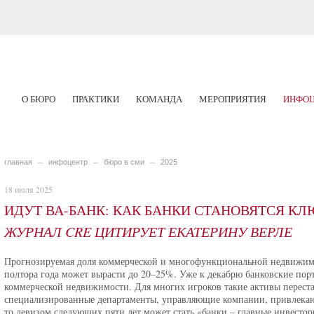
О БЮРО
ПРАКТИКИ
КОМАНДА
МЕРОПРИЯТИЯ
ИНФОЦ
главная
инфоцентр
бюро в сми
2025
18 июля 2025
ИДУТ ВА-БАНК: КАК БАНКИ СТАНОВЯТСЯ К
ЖУРНАЛ CRE ЦИТИРУЕТ ЕКАТЕРИНУ ВЕРЛЕ
Прогнозируемая доля коммерческой и многофункциональной недвижимос
полтора года может вырасти до 20–25%. Уже к декабрю банковские по
коммерческой недвижимости. Для многих игроков такие активы перест
специализированные департаменты, управляющие компании, привлекаю
то девизом следующих пяти лет может стать «банки – главные инвесто