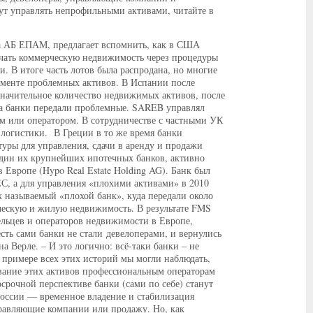
дут управлять непрофильными активами, читайте в
ва АБ ЕПАМ, предлагает вспомнить, как в США
учать коммерческую недвижимость через процедуры
и. В итоге часть лотов была распродана, но многие
гменте проблемных активов. В Испании после
значительное количество недвижимых активов, после
уда банки передали проблемные. SAREB управлял
ом или оператором. В сотрудничестве с частными УК
 логистики. В Греции в то же время банки
уры для управления, сдачи в аренду и продажи
один их крупнейших ипотечных банков, активно
Европе (Hypo Real Estate Holding AG). Банк был
ЕС, а для управления «плохими активами» в 2010
 называемый «плохой банк», куда передали около
рческую и жилую недвижимость. В результате FMS
ельцев и операторов недвижимости в Европе,
сть сами банки не стали девелоперами, и вернулись
 Верле. – И это логично: всё-таки банки – не
 примере всех этих историй мы могли наблюдать,
вание этих активов профессиональным операторам
осрочной перспективе банки (сами по себе) станут
России — временное владение и стабилизация
равляющие компании или продажу. Но, как