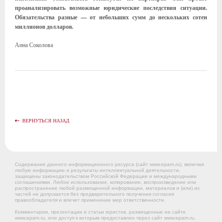
проанализировать возможные юридические последствия ситуации.
Обязательства разные — от небольших сумм до нескольких сотен
миллионов долларов.
Анна Соколова
ВЕРНУТЬСЯ НАЗАД
Содержание данного информационного ресурса (сайт www.epam.ru), включая
любую информацию и результаты интеллектуальной деятельности,
защищены законодательством Российской Федерации и международными
соглашениями. Любое использование, копирование, воспроизведение или
распространение любой размещенной информации, материалов и (или) их
частей не допускается без предварительного получения согласия
правообладателя и влечет применение мер ответственности.
Комментарии, презентации и статьи юристов, размещенные на сайте
www.epam.ru, или доступ к которым предоставлен через сайт www.epam.ru,