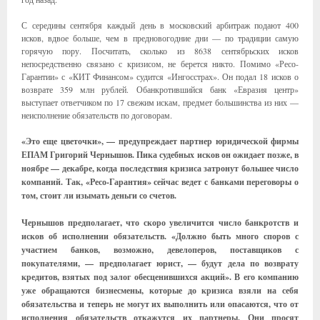
С середины сентября каждый день в московский арбитраж подают 400
исков, вдвое больше, чем в предновогодние дни — по традиции самую
горячую пору. Посчитать, сколько из 8638 сентябрьских исков
непосредственно связано с кризисом, не берется никто. Помимо «Ресо-
Гарантии» с «КИТ Финансом» судится «Ингосстрах». Он подал 18 исков о
возврате 359 млн рублей. Обанкротившийся банк «Евразия центр»
выступает ответчиком по 17 свежим искам, предмет большинства из них —
неисполнение обязательств по договорам.
«Это еще цветочки», — предупреждает партнер юридической фирмы
ЕПАМ Григорий Чернышов. Пика судебных исков он ожидает позже, в
ноябре — декабре, когда последствия кризиса затронут большее число
компаний. Так, «Ресо-Гарантия» сейчас ведет с банками переговоры о
том, стоит ли изымать деньги со счетов.
Чернышов предполагает, что скоро увеличится число банкротств и
исков об исполнении обязательств. «Должно быть много споров с
участием банков, возможно, девелоперов, поставщиков с
покупателями, — предполагает юрист, — будут дела по возврату
кредитов, взятых под залог обесценившихся акций». В его компанию
уже обращаются бизнесмены, которые до кризиса взяли на себя
обязательства и теперь не могут их выполнить или опасаются, что от
исполнения обязательств откажутся их партнеры. Они просят