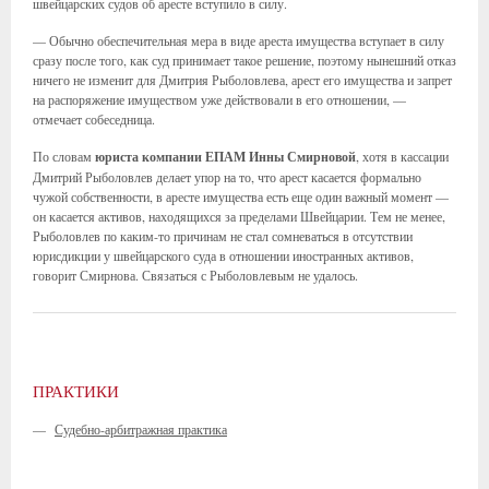
швейцарских судов об аресте вступило в силу.
— Обычно обеспечительная мера в виде ареста имущества вступает в силу
сразу после того, как суд принимает такое решение, поэтому нынешний отказ
ничего не изменит для Дмитрия Рыболовлева, арест его имущества и запрет
на распоряжение имуществом уже действовали в его отношении, —
отмечает собеседница.
По словам
юриста компании ЕПАМ Инны Смирновой
, хотя в кассации
Дмитрий Рыболовлев делает упор на то, что арест касается формально
чужой собственности, в аресте имущества есть еще один важный момент —
он касается активов, находящихся за пределами Швейцарии. Тем не менее,
Рыболовлев по каким-то причинам не стал сомневаться в отсутствии
юрисдикции у швейцарского суда в отношении иностранных активов,
говорит Смирнова. Связаться с Рыболовлевым не удалось.
ПРАКТИКИ
—
Судебно-арбитражная практика