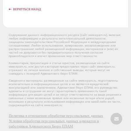
ВЕРНУТЬСЯ НАЗАД
Содержание данного информационного ресурса (сайт www.epam.ru), включая
любую информацию и результаты интеллектуальной деятельности,
защищены законодательством Российской Федерации и международными
соглашениями. Любое использование, копирование, воспроизведение или
распространение любой размещенной информации, материалов и (или) их
частей не допускается без предварительного получения согласия
правообладателя и влечет применение мер ответственности.
Комментарии, презентации и статьи юристов, размещенные на сайте
www.epam.ru, или доступ к которым предоставлен через сайт www.epam.ru,
отражают их личное мнение и собственные выводы, которые могут не
совпадать с позицией Адвокатского бюро ЕПАМ.
Сведения и материалы, размещенные на сайте www.epam.ru, подготовлены
исключительно в информационных целях и не являются юридической
консультацией или заключением. Адвокатское бюро ЕПАМ, его руководство,
адвокаты и сотрудники не могут гарантировать применимость такой
информации для ваших целей и не несут ответственности за ваши решения и
связанные с ними возможные прямые или косвенные потери и/или ущерб,
возникшие в результате использования информации или какой-либо ее части,
содержащейся на сайте www.epam.ru.
Политика в отношении обработки персональных данных
Условия обработки персональных данных адвокатов и
работников Адвокатского Бюро ЕПАМ