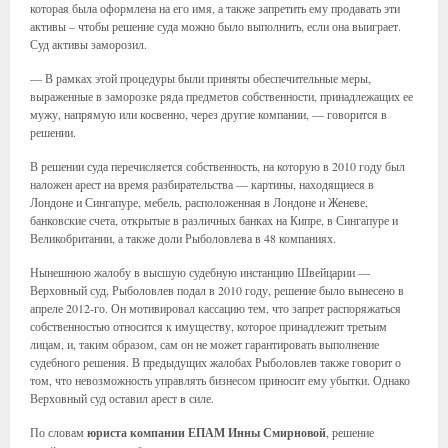
которая была оформлена на его имя, а также запретить ему продавать эти
активы – чтобы решение суда можно было выполнить, если она выиграет.
Суд активы заморозил.
— В рамках этой процедуры были приняты обеспечительные меры,
выраженные в заморозке ряда предметов собственности, принадлежащих ее
мужу, напрямую или косвенно, через другие компании, — говорится в
решении.
В решении суда перечисляется собственность, на которую в 2010 году был
наложен арест на время разбирательства — картины, находящиеся в
Лондоне и Сингапуре, мебель, расположенная в Лондоне и Женеве,
банковские счета, открытые в различных банках на Кипре, в Сингапуре и
Великобритании, а также доли Рыболовлева в 48 компаниях.
Нынешнюю жалобу в высшую судебную инстанцию Швейцарии —
Верховный суд, Рыболовлев подал в 2010 году, решение было вынесено в
апреле 2012-го. Он мотивировал кассацию тем, что запрет распоряжаться
собственностью относится к имуществу, которое принадлежит третьим
лицам, и, таким образом, сам он не может гарантировать выполнение
судебного решения. В предыдущих жалобах Рыболовлев также говорит о
том, что невозможность управлять бизнесом приносит ему убытки. Однако
Верховный суд оставил арест в силе.
По словам
юриста компании ЕПАМ Инны Смирновой
, решение