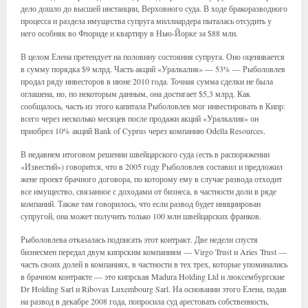
дело дошло до высшей инстанции, Верховного суда. В ходе бракоразводного
процесса и раздела имущества супруга миллиардера пыталась отсудить у
него особняк во Флориде и квартиру в Нью-Йорке за $88 млн.
В целом Елена претендует на половину состояния супруга. Оно оценивается
в сумму порядка $9 млрд. Часть акций «Уралкалия» — 53% — Рыболовлев
продал ряду инвесторов в июне 2010 года. Точная сумма сделки не была
оглашена, но, по некоторым данным, она достигает $5,3 млрд. Как
сообщалось, часть из этого капитала Рыболовлев мог инвестировать в Кипр:
всего через несколько месяцев после продажи акций «Уралкалия» он
приобрел 10% акций Bank of Cyprus через компанию Odella Resources.
В недавнем итоговом решении швейцарского суда (есть в распоряжении
«Известий») говорится, что в 2005 году Рыболовлев составил и предложил
жене проект брачного договора, по которому ему в случае развода отходит
все имущество, связанное с доходами от бизнеса, в частности доли в ряде
компаний. Также там говорилось, что если развод будет инициирован
супругой, она может получить только 100 млн швейцарских франков.
Рыболовлева отказалась подписать этот контракт. Две недели спустя
бизнесмен передал двум кипрским компаниям — Virgo Trust и Aries Trust —
часть своих долей в компаниях, в частности в тех трех, которые упоминались
в брачном контракте — это кипрская Madura Holding Ltd и люксембургские
Dr Holding Sarl и Ribovax Luxembourg Sarl. На основании этого Елена, подав
на развод в декабре 2008 года, попросила суд арестовать собственность,