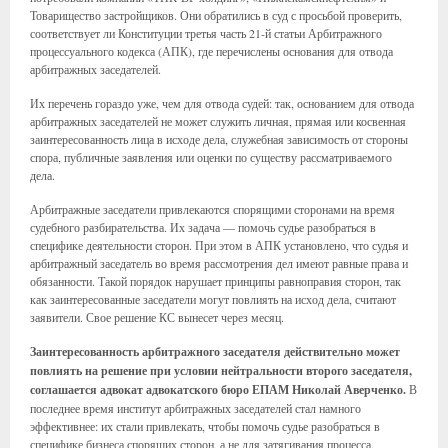
Товарищество застройщиков. Они обратились в суд с просьбой проверить,
соответствует ли Конституции третья часть 21-й статьи Арбитражного
процессуального кодекса (АПК), где перечислены основания для отвода
арбитражных заседателей.
Их перечень гораздо уже, чем для отвода судей: так, основанием для отвода
арбитражных заседателей не может служить личная, прямая или косвенная
заинтересованность лица в исходе дела, служебная зависимость от стороны
спора, публичные заявления или оценки по существу рассматриваемого
дела.
Арбитражные заседатели привлекаются спорящими сторонами на время
судебного разбирательства. Их задача — помочь судье разобраться в
специфике деятельности сторон. При этом в АПК установлено, что судья и
арбитражный заседатель во время рассмотрения дел имеют равные права и
обязанности. Такой порядок нарушает принципы равноправия сторон, так
как заинтересованные заседатели могут повлиять на исход дела, считают
заявители. Свое решение КС вынесет через месяц.
Заинтересованность арбитражного заседателя действительно может
повлиять на решение при условии нейтральности второго заседателя,
соглашается адвокат адвокатского бюро ЕПАМ Николай Аверченко.
В
последнее время институт арбитражных заседателей стал намного
эффективнее: их стали привлекать, чтобы помочь судье разобраться в
специфике бизнеса спорящих сторон, а не для затягивания процесса,