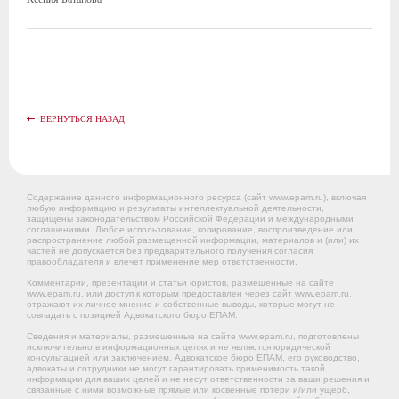
ВЕРНУТЬСЯ НАЗАД
Содержание данного информационного ресурса (сайт www.epam.ru), включая
любую информацию и результаты интеллектуальной деятельности,
защищены законодательством Российской Федерации и международными
соглашениями. Любое использование, копирование, воспроизведение или
распространение любой размещенной информации, материалов и (или) их
частей не допускается без предварительного получения согласия
правообладателя и влечет применение мер ответственности.
Комментарии, презентации и статьи юристов, размещенные на сайте
www.epam.ru, или доступ к которым предоставлен через сайт www.epam.ru,
отражают их личное мнение и собственные выводы, которые могут не
совпадать с позицией Адвокатского бюро ЕПАМ.
Сведения и материалы, размещенные на сайте www.epam.ru, подготовлены
исключительно в информационных целях и не являются юридической
консультацией или заключением. Адвокатское бюро ЕПАМ, его руководство,
адвокаты и сотрудники не могут гарантировать применимость такой
информации для ваших целей и не несут ответственности за ваши решения и
связанные с ними возможные прямые или косвенные потери и/или ущерб,