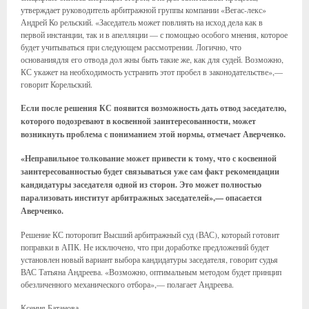
утверждает руководитель арбитражной группы компании «Вегас-лекс»
Андрей Ко рельский. «Заседатель может повлиять на исход дела как в
первой инстанции, так и в апелляции — с помощью особого мнения, которое
будет учитываться при следующем рассмотрении. Логично, что
основаниядля его отвода дол жны быть такие же, как для судей. Возможно,
КС укажет на необходимость устранить этот пробел в законодательстве»,—
говорит Корельский.
Если после решения КС появится возможность дать отвод заседателю,
которого подозревают в косвенной заинтересованности, может
возникнуть проблема с пониманием этой нормы, отмечает Аверченко.
«Неправильное толкование может привести к тому, что с косвенной
заинтересованностью будет связываться уже сам факт рекомендации
кандидатуры заседателя одной из сторон. Это может полностью
парализовать институт арбитражных заседателей»,— опасается
Аверченко.
Решение КС поторопит Высший арбитражный суд (ВАС), который готовит
поправки в АПК. Не исключено, что при доработке предложений будет
установлен новый вариант выбора кандидатуры заседателя, говорит судья
ВАС Татьяна Андреева. «Возможно, оптимальным методом будет принцип
обезличенного механического отбора»,— полагает Андреева.
Ксения Батанова