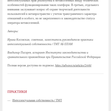
интеллектуальных прав реализуемы в метавселенных ввиду технических
особенностей функционирования таких платформ. В-третьих, отдельного
внимания заслуживает вопрос об охране творческой деятельности
пользователей в метапространстве с учетом трансграничного характера
отношений и особого, но не закрепленного в законодательстве статуса
оператора метавселенной.
Авторы:
Ирина Косовская, советник, заместитель руководителя практики
интеллектуальной собственности / ТМТ АБ ЕПАМ
Владимир Писарев, аспирант Института законодательства и
сравнительного правоведения при Правительстве Российской Федерации
Полная версия доступна по подписке,
https://arbspor.ru/articles/2448/
ПРАКТИКИ
—
Интеллектуальная собственность / ТМТ