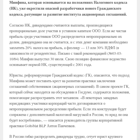
Минфина, которая основывается на положениях Налогового кодекса
(НК), уже окрестили опасной разработчики нового Гражданского
кодекса, ратующие за развитие института акционерных соглашений.
Согласно НК, дивидендами считаются выплаты, производящиеся
пропорционально доле участия в уставном капитале ООО. Если же чистая
прибыль среди участников ООО распределяется непропорционально их
долям, дивидендами она не считается, и с этих денег компании необходимо
заплатить 20% налога на прибыль, а физлицу — 13 или 30% НДФЛ (в
зависимости от резидентства). Письмо с такой рекомендацией (№03-03-
10/84) Минфин выпустил 30 июля. Свою позицию финансовое ведомство
основывает нормой НК, существующей с 2001 года.
Юристы, реформирующие Гражданский кодекс (ГК), опасаются, что подход
Минфина может поставить крест на развитии практики заключения
соглашений собственников (акционерных соглашений). В самом проекте ГК,
который сейчас находится на обсуждении в Госдуме, содержатся положения,
помогающие распространить этот механизм. «В некоторых западных
юрисдикциях участники корпораций часто договариваются о
непропорциональном распределении прибыли. Если эта конструкция будет
сопряжена с дополнительной налоговой нагрузкой в России, то вряд ли она
будет востребована», — опасается руководитель группы корпоративной
практики Goltsblat BLP Антон Панченков.
В России гибко распределить дивиденды трудно, сетует юрист крупного