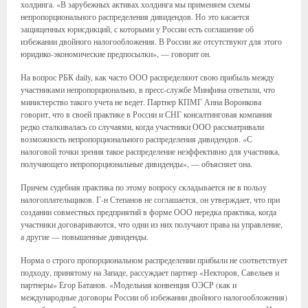
холдинга. «В зарубежных активах холдинга мы применяем схемы
непропорционального распределения дивидендов. Но это касается
защищенных юрисдикций, с которыми у России есть соглашение об
избежании двойного налогообложения. В России же отсутствуют для этого
юридико-экономические предпосылки», — говорит он.
На вопрос РБК daily, как часто ООО распределяют свою прибыль между
участниками непропорционально, в пресс-службе Минфина ответили, что
министерство такого учета не ведет. Партнер КПМГ Анна Воронкова
говорит, что в своей практике в России и СНГ консалтинговая компания
редко сталкивалась со случаями, когда участники ООО рассматривали
возможность непропорционального распределения дивидендов. «С
налоговой точки зрения такое распределение неэффективно для участника,
получающего непропорциональные дивиденды», — объясняет она.
Причем судебная практика по этому вопросу складывается не в пользу
налогоплательщиков. Г-н Степанов не соглашается, он утверждает, что при
создании совместных предприятий в форме ООО нередка практика, когда
участники договариваются, что одни из них получают права на управление,
а другие — повышенные дивиденды.
Норма о строго пропорциональном распределении прибыли не соответствует
подходу, принятому на Западе, рассуждает партнер «Некторов, Савельев и
партнеры» Егор Батанов. «Модельная конвенция ОЭСР (как и
международные договоры России об избежании двойного налогообложения)