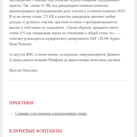
юристы. Так, статья 34 НК под дивидендами понимает выплаты,
производящиеся пропорционально доле участия в уставном капитале ООО.
В то же время статья 275 НК в качестве дивидендов признает любые
доходы от долевого участия, при этом условие о пропорциональности
выплат в этой норме не содержится. «Таким образом, приоритет имеет
статья 275 как специальная норма по отношению к общей статье 34», —
отмечает руководитель юридического департамента АКГ «МЭФ-Аудит»
Иван Чемичев.
16 августа ФНС в своем письме за подписью замруководителя Даниила
Егорова довела позицию Минфина до нижестоящих налоговых органов.
Ярослав Николаев
ПРАКТИКИ
—
Слияния и поглощения и корпоративное право
КЛЮЧЕВЫЕ КОНТАКТЫ