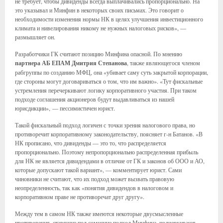
не требует, чтобы дивиденды всегда выплачивались пропорционально. На
это указывал и Минфин в некоторых своих письмах. Это говорит о
необходимости изменения нормы НК в целях улучшения инвестиционного
климата и нивелирования никому не нужных налоговых рисков», —
размышляет он.
Разработчики ГК считают позицию Минфина опасной. По мнению
партнера АБ ЕПАМ Дмитрия Степанова
, также являющегося членом
рабгруппы по созданию МФЦ, она «убивает саму суть закрытой корпорации,
где стороны могут договариваться о том, что им важно». «Тут фискальные
устремления перечеркивают логику корпоративного участия. При таком
подходе соглашения акционеров будут выдавливаться из нашей
юрисдикции», — пессимистичен юрист.
Такой фискальный подход логичен с точки зрения налогового права, но
противоречит корпоративному законодательству, поясняет г-н Батанов. «В
НК прописано, что дивиденды — это то, что распределяется
пропорционально. Поэтому непропорционально распределенная прибыль
для НК не является дивидендами в отличие от ГК и законов об ООО и АО,
которые допускают такой вариант», — комментирует юрист. Сами
чиновники не считают, что их подход может вызвать правовую
неопределенность, так как «понятия дивидендов в налоговом и
корпоративном праве не противоречат друг другу».
Между тем в самом НК также имеются некоторые двусмысленные
противоречия, ставящие под сомнение подход Минфина, подчеркивают