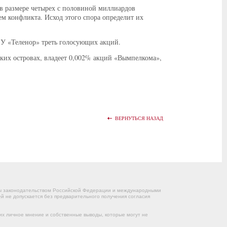
в размере четырех с половиной миллиардов
ем конфликта. Исход этого спора определит их
 У «Теленор» треть голосующих акций.
ских островах, владеет 0,002% акций «Вымпелкома»,
ВЕРНУТЬСЯ НАЗАД
ны законодательством Российской Федерации и международными
 не допускается без предварительного получения согласия
их личное мнение и собственные выводы, которые могут не