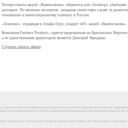
Потеря пакета акций «Вымпелкома» обернется для «Теленор» убытками 
долларов. По мнению экспертов, западные инвесторы следят за развити
отношение к инвестиционному климату в России.
«Альтимо», входящая в Альфа-Груп, владеет 44% акций «Вымпелкома».
Компания Farimex Products, зарегистрированная на Британских Виргин
а ее единственным директором является Дмитрий Фридман.
Слушать запись эфира
.ru), включая любую информацию и результаты интеллектуальной деятельности, защище
ение или распространение любой размещенной информации, материалов и (или) их частей
йте www.epam.ru, или доступ к которым предоставлен через сайт www.epam.ru, отражают 