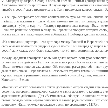
миллиардов долларов. Сегодня восьмой апелляционный арбитражный су
Ханты-мансийского арбитража. В случае проигрыша компания намерена
ущерба с российского правительства. Тему продолжит корреспондент 
«Теленор» оспаривает решение арбитражного суда Ханты-Мансийска, ко
Farimex о взыскании в пользу «Вымпелкома» почти 3 миллиардов долла
оператора - убедил суд, что «Тленор» препятствовал выходу «Вымпелко
Если это решение вступит в силу, то норвежцы рискуют потерять свою 
искать защиты в международном арбитраже. Пообещал адвокат норвеж
«На основании двустороннего договора между Россией и Норвегией о 
быть обязана возместить ущерб в сумме почти 3 миллиарда долларов в
российских судах, если будет доказано, что РФ не предприняла должны
Международный арбитраж с большой долей вероятности удовлетворит и
В результате за действия Farimex расплатятся российские налогоплател
«Вымпелкома» тянется уже давно. Обе стороны регулярно обвиняют дру
даже в шпионаже. Параллельно в нескольких странах компании инициир
суд подтвердить решение о взыскании такой крупной суммы, конфликт 
Константин Белов:
«Конфликт может оставаться в такой достаточно острой стадии еще како
решения, которые принимаются судами о таких достаточно крупных сум
агрессивным действиям. Для «Вымпелкома» обострение конфликта тоже 
рынок гораздо более нервно относится к такого рода событиям, что соб
котировок «Вымпелкома» последнее время по сравнению с МТС».