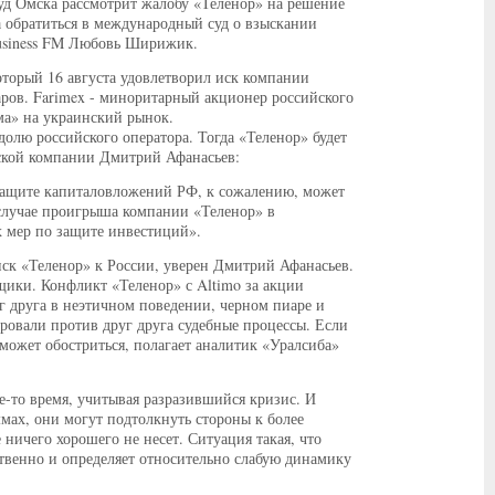
д Омска рассмотрит жалобу «Теленор» на решение
 обратиться в международный суд о взыскании
Business FM Любовь Ширижик.
торый 16 августа удовлетворил иск компании
ров. Farimex - миноритарный акционер российского
ма» на украинский рынок.
долю российского оператора. Тогда «Теленор» будет
ской компании Дмитрий Афанасьев:
защите капиталовложений РФ, к сожалению, может
 случае проигрыша компании «Теленор» в
х мер по защите инвестиций».
ск «Теленор» к России, уверен Дмитрий Афанасьев.
ьщики. Конфликт «Теленор» с Altimo за акции
г друга в неэтичном поведении, черном пиаре и
овали против друг друга судебные процессы. Если
может обостриться, полагает аналитик «Уралсиба»
е-то время, учитывая разразившийся кризис. И
мах, они могут подтолкнуть стороны к более
ничего хорошего не несет. Ситуация такая, что
ственно и определяет относительно слабую динамику