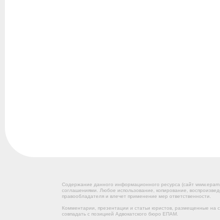
Содержание данного информационного ресурса (сайт www.epam
соглашениями. Любое использование, копирование, воспроизвед
правообладателя и влечет применение мер ответственности.
Комментарии, презентации и статьи юристов, размещенные на са
совпадать с позицией Адвокатского бюро ЕПАМ.