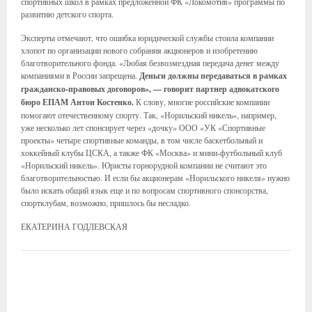
спортивных школ в рамках предложенной ФК «Локомотив» программы по
развитию детского спорта.
Эксперты отмечают, что ошибка юридической службы стоила компании
хлопот по организации нового собрания акционеров и изобретению
благотворительного фонда. «Любая безвозмездная передача денег между
компаниями в России запрещена.
Деньги должны передаваться в рамках
гражданско-правовых договоров», — говорит партнер адвокатского
бюро ЕПАМ Антон Костенко.
К слову, многие российские компании
помогают отечественному спорту. Так, «Норильский никель», например,
уже несколько лет спонсирует через «дочку» ООО «УК «Спортивные
проекты» четыре спортивные команды, в том числе баскетбольный и
хоккейный клубы ЦСКА, а также ФК «Москва» и мини-футбольный клуб
«Норильский никель». Юристы горнорудной компании не считают это
благотворительностью. И если бы акционерам «Норильского никеля» нужно
было искать общий язык еще и по вопросам спортивного спонсорства,
спортклубам, возможно, пришлось бы несладко.
ЕКАТЕРИНА ГОДЛЕВСКАЯ