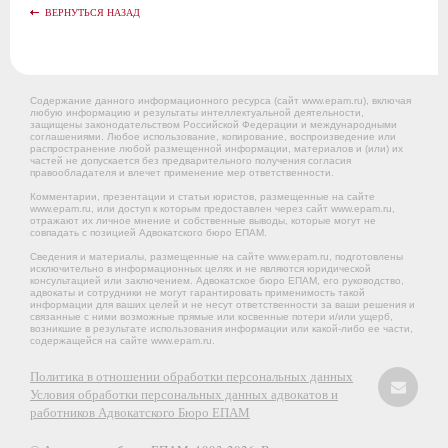
ВЕРНУТЬСЯ НАЗАД
Содержание данного информационного ресурса (сайт www.epam.ru), включая
любую информацию и результаты интеллектуальной деятельности,
защищены законодательством Российской Федерации и международными
соглашениями. Любое использование, копирование, воспроизведение или
распространение любой размещенной информации, материалов и (или) их
частей не допускается без предварительного получения согласия
правообладателя и влечет применение мер ответственности.
Комментарии, презентации и статьи юристов, размещенные на сайте
www.epam.ru, или доступ к которым предоставлен через сайт www.epam.ru,
отражают их личное мнение и собственные выводы, которые могут не
совпадать с позицией Адвокатского бюро ЕПАМ.
Сведения и материалы, размещенные на сайте www.epam.ru, подготовлены
исключительно в информационных целях и не являются юридической
консультацией или заключением. Адвокатское бюро ЕПАМ, его руководство,
адвокаты и сотрудники не могут гарантировать применимость такой
информации для ваших целей и не несут ответственности за ваши решения и
связанные с ними возможные прямые или косвенные потери и/или ущерб,
возникшие в результате использования информации или какой-либо ее части,
содержащейся на сайте www.epam.ru.
Политика в отношении обработки персональных данных
Условия обработки персональных данных адвокатов и
работников Адвокатского Бюро ЕПАМ