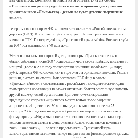
как оказалось, компания не имела на это права. В итоге сейчас
«Трансконтейнер» вынужден был изменить прошлогоднее решение:
причитавшиеся «Локомотиву» деньги получат детские спортивные
школы.
Генеральным спонсором ФК «Локомотив» являются «Российские железные
дороги» (РЖД). Кроме них клуб спонсируют: Первая грузовая компания,
компания ТТК, Транскредитбанк, «Трансконтейнер» и Adidas. Бюджет клуба
на 2007 год оценивался в 70 млн долл.
Желая выполнить спонсорский долг, акционеры «Трансконтейнера» на
общем собрании в июне 2007 года решили часть своей прибыли, а именно 30
млн руб. (всего в 2006 году транспортная компания заработала 1,2 млрд
руб.), передать ФК «Локомотив» в виде благотворительной помощи. Решить
решили, а отдать не смогли. Как рассказали РБК daily в самом
«Трансконтейнере», в соответствии с российским законодательством одна
коммерческая организация не может оказывать благотворительную помощь
другой коммерческой организации. При этом отменить решение
предыдущего собрания акционеров может только новое собрание
акционеров. «Подвисшие» 30 млн вынудили компанию провести 25
сентября 2008 года внеочередное собрание акционеров, чтобы изменить
формулировку. «Когда мы поняли, что решение неисполнимо, акционеры
решили перевести деньги в фонд оказания благотворительной помощи в
2008—2009 годах», — пояснил представитель «Трансконтейнера».
Благотворительные миллионы теперь направятся на финансирование детских