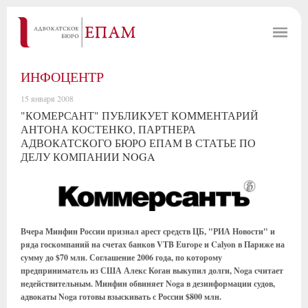
ИНФОЦЕНТР
15 января 2008
"КОМЕРСАНТ" ПУБЛИКУЕТ КОММЕНТАРИЙ
АНТОНА КОСТЕНКО, ПАРТНЕРА
АДВОКАТСКОГО БЮРО ЕПАМ В СТАТЬЕ ПО
ДЕЛУ КОМПАНИИ NOGA
Вчера Минфин России признал арест средств ЦБ, "РИА Новости" и
ряда госкомпаний на счетах банков VTB Europe и Calyon в Париже на
сумму до $70 млн. Соглашение 2006 года, по которому
предприниматель из США Алекс Коган выкупил долги, Noga считает
недействительным. Минфин обвиняет Noga в дезинформации судов,
адвокаты Noga готовы взыскивать с России $800 млн.