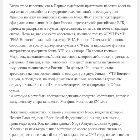
Вчера стало известно, что в Париже судебными приставами наложен арест на
ряд активов российских государственных компаний и госструктур во
Франции по иску швейцарской компании Noga. Факт ареста подтвердили
официально пока лишь Минфин России и пресс-служба российского ВТБ,
причем не раскрывая ни суммы арестованных активов, ни имен владельцев
счетов. Пока то, что его счета арестованы, признало только ФГУП РАМИ
"РИА Новости" - главный редактор "РИА Новости" Светлана Миронюк
сообщила, что аресту подверглась сумма в €79 тыс. в парижском филиале
австрийского дочернего банка ВТБ VTB Europe. По словам госпожи
Миронюк, исполнительный лист, на основе которого действовали приставы,
датирован 2 января, в нем говорится, что арест налагается на "движимое
имущество правительства России". По данным "Ъ", пока приставы
арестовали активы госкомпаний и госструктур в двух банках - VTB Europe и
Calyon, в последнем, по неофициальным данным, арестованы депозиты
структур Банка России (ЦБ не комментирует эту информацию). Общая
сумма,
на которую могут быть арестованы денежные средства, составляет, согласно
выпущенному вчера заявлению Минфина России, до €50 млн.
Пока точно неизвестно, по какому именно иску Noga, владелец которой
Нессим Гаон судился с Российской Федерацией с 1994 года (см вынос)
произведен арест. Как пояснил адвокат Noga Антуан Коркмаз журналу
"Огонек" (в нем вчера вышел материал об аресте российских счетов во
Франции), исполнительный лист был выдан летом 2007 года, после решения
Международного торгового арбитража в Париже от 5 июня 2007 года, а в