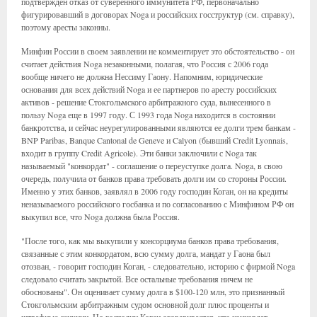
подтвержден отказ от суверенного иммунитета РФ, первоначально
фигурировавший в договорах Noga и российских госструктур (см. справку),
поэтому аресты законны.
Минфин России в своем заявлении не комментирует это обстоятельство - он
считает действия Noga незаконными, полагая, что Россия с 2006 года
вообще ничего не должна Нессиму Гаону. Напомним, юридические
основания для всех действий Noga и ее партнеров по аресту российских
активов - решение Стокгольмского арбитражного суда, вынесенного в
пользу Noga еще в 1997 году. С 1993 года Noga находится в состоянии
банкротства, и сейчас неурегулированными являются ее долги трем банкам -
BNP Paribas, Banque Cantonal de Geneve и Calyon (бывший Credit Lyonnais,
входит в группу Credit Agricole). Эти банки заключили с Noga так
называемый "конкордат" - соглашение о переуступке долга. Noga, в свою
очередь, получила от банков права требовать долги им со стороны России.
Именно у этих банков, заявлял в 2006 году господин Коган, он на кредиты
неназываемого российского госбанка и по согласованию с Минфином РФ он
выкупил все, что Noga должна была Россия.
"После того, как мы выкупили у консорциума банков права требования,
связанные с этим конкордатом, всю сумму долга, мандат у Гаона был
отозван, - говорит господин Коган, - следовательно, историю с фирмой Noga
следовало считать закрытой. Все остальные требования ничем не
обоснованы". Он оценивает сумму долга в $100-120 млн, это признанный
Стокгольмским арбитражным судом основной долг плюс проценты и
штрафные санкции. Но господин Коган оговаривается, что конкордат