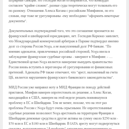
составлен "крайне сложно", разные суды теоретически могут толковать его
по-разному. Отношения Алекса Когана с российским Минфином, по его
словам, еще тоже не урегулированы -ему необходимо "оформить некоторые
документы".
Документальных подтверждений того, что это соглашение признается во
французской и швейцарской юрисдикциях, нет. Господин Коркмаз заявляет,
что Международный коммерческий арбитраж в Париже подтвердил именно
долг со стороны России Noga, а не выкупленный долг РФ банкам. "По
мнению адвокатов, привлеченных российской стороной, Noga ввела в
заблуждение французские судебные органы - заверяют в Минфине. - …
Единственной целью Noga является намерение вынудить правительство
России вновь вступить в переговоры об урегулировании ее финансовых
претензий. Адвокаты РФ также отмечают, что "арест, наложенный на счета
ЦБ, является нарушением французского банковского законодательства".
МИД России уже направил ноту в МИД Франции по поводу действий
приставов, Минфин намерен опротестовать их решение, а Алекс Коган,
находящийся в США, намерен на этой неделе решать появившуюся
проблему в ЕС и Швейцарии. Тем не менее, похоже, что на этот раз
проблемы России с Noga будут очень серьезными. Не опротестованные
судебные решения позволяют Noga арестовать на территории Франции и
Швейцарии денежные средства и другие активы на сумму около $250 млн -
$70 млн в ЕС и $180 млн в Швейцарии. В IATA аресту могут подвергнуться
средства, выплачиваемые "Аэрофлоту" западными авиакомпаниями за