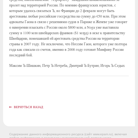
пролет над территорией России. По мнению французских юристов, с
которым удалось связаться Ъ, во Франции до 2 февраля могут быть
арестованы любые российские госсредства на сумму до €50 млн. При этом
адвокаты Гаона в связи с решениями судов в Париже и Женеве уже говорят
о намерении взыскать с России около $800 млн, а Noga уже выставила
сумму в 1100 млн швейцарских франков ($1 млрд) в иске к правительству
Швейцарии, помешавшей ей арестовать средства России на территории
страны в 2007 году. Не исключено, что Нессим Гаон, которого уже полтора
года как списали со счетов, именно в 2008 году готовит Минфину России
последний бой.
Максим Ъ-Шишкин, Петр Ъ-Нетреба, Дмитрий Ъ-Бутрин; Игорь Ъ-Седых
ВЕРНУТЬСЯ НАЗАД
Содержание данного информационного ресурса (сайт www.epam.ru), включая
любую информацию и результаты интеллектуальной деятельности,