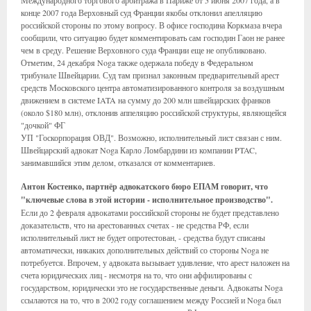
конце 2007 года Верховный суд Франции якобы отклонил апелляцию
российской стороны по этому вопросу. В офисе господина Коркмаза вчера
сообщили, что ситуацию будет комментировать сам господин Гаон не ранее
чем в среду. Решение Верховного суда Франции еще не опубликовано.
Отметим, 24 декабря Noga также одержала победу в Федеральном
трибунале Швейцарии. Суд там признал законным предварительный арест
средств Московского центра автоматизированного контроля за воздушным
движением в системе IATA на сумму до 200 млн швейцарских франков
(около $180 млн), отклонив аппеляцию российской структуры, являющейся
"дочкой" ФГ
УП "Госкорпорация ОВД". Возможно, исполнительный лист связан с ним.
Швейцарский адвокат Noga Карло Ломбардини из компании PTAC,
занимавшийся этим делом, отказался от комментариев.
Антон Костенко, партнёр адвокатского бюро ЕПАМ говорит, что
"ключевые слова в этой истории - исполнительное производство".
Если до 2 февраля адвокатами российской стороны не будет представлено
доказательств, что на арестованных счетах - не средства РФ, если
исполнительный лист не будет опротестован, - средства будут списаны
автоматически, никаких дополнительных действий со стороны Noga не
потребуется. Впрочем, у адвоката вызывает удивление, что арест наложен на
счета юридических лиц - несмотря на то, что они аффилированы с
государством, юридически это не государственные деньги. Адвокаты Noga
ссылаются на то, что в 2002 году соглашением между Россией и Noga был