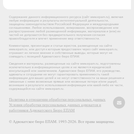
Содержание данного информационного ресурса (сайт www.epam.ru), включая
любую информацию и результаты интеллектуальной деятельности,
защищены законодательством Российской Федерации и международными
соглашениями. Любое использование, копирование, воспроизведение или
распространение любой размещенной информации, материалов и (или) их
частей не допускается без предварительного получения согласия
правообладателя и влечет применение мер ответственности.
Комментарии, презентации и статьи юристов, размещенные на сайте
www.epam.ru, или доступ к которым предоставлен через сайт www.epam.ru,
отражают их личное мнение и собственные выводы, которые могут не
совпадать с позицией Адвокатского бюро ЕПАМ.
Сведения и материалы, размещенные на сайте www.epam.ru, подготовлены
исключительно в информационных целях и не являются юридической
консультацией или заключением. Адвокатское бюро ЕПАМ, его руководство,
адвокаты и сотрудники не могут гарантировать применимость такой
информации для ваших целей и не несут ответственности за ваши решения и
связанные с ними возможные прямые или косвенные потери и/или ущерб,
возникшие в результате использования информации или какой-либо ее части,
содержащейся на сайте www.epam.ru.
Политика в отношении обработки персональных данных
Условия обработки персональных данных адвокатов и
работников Адвокатского Бюро ЕПАМ
© Адвокатское бюро ЕПАМ. 1993-2026. Все права защищены.