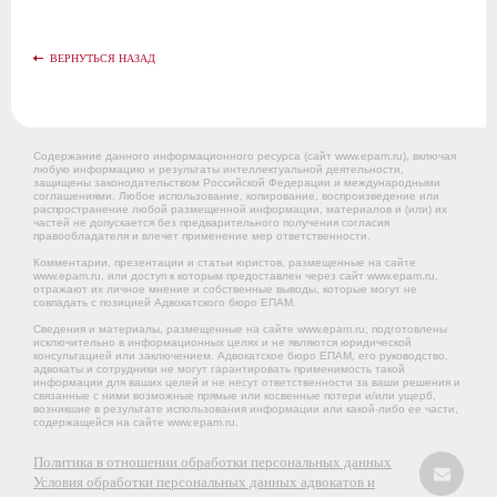
ВЕРНУТЬСЯ НАЗАД
Содержание данного информационного ресурса (сайт www.epam.ru), включая
любую информацию и результаты интеллектуальной деятельности,
защищены законодательством Российской Федерации и международными
соглашениями. Любое использование, копирование, воспроизведение или
распространение любой размещенной информации, материалов и (или) их
частей не допускается без предварительного получения согласия
правообладателя и влечет применение мер ответственности.
Комментарии, презентации и статьи юристов, размещенные на сайте
www.epam.ru, или доступ к которым предоставлен через сайт www.epam.ru,
отражают их личное мнение и собственные выводы, которые могут не
совпадать с позицией Адвокатского бюро ЕПАМ.
Сведения и материалы, размещенные на сайте www.epam.ru, подготовлены
исключительно в информационных целях и не являются юридической
консультацией или заключением. Адвокатское бюро ЕПАМ, его руководство,
адвокаты и сотрудники не могут гарантировать применимость такой
информации для ваших целей и не несут ответственности за ваши решения и
связанные с ними возможные прямые или косвенные потери и/или ущерб,
возникшие в результате использования информации или какой-либо ее части,
содержащейся на сайте www.epam.ru.
Политика в отношении обработки персональных данных
Условия обработки персональных данных адвокатов и