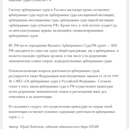
Систему арбитражных судов в России в настоящее время составляют:
арбитражные суды округов (арбитражные суды кассационной инстанции),
арбитражные апелляционные суды, арбитражные суды первой инстанции
(арбитражные суды субъектов РФ). Кроме того, в этой системе создан Суд
по интеллектуальным правам, являющийся специализированным
арбитражным судом.
ВС РФ после упразднения Высшего Арбитражного Суда РФ (далее — ВАС
РФ) находится во главе как судов общей юрисдикции, так и арбитражных, и
является высшим судебным органом, в том числе и по разрешению
экономических и иных споров, подведомственных арбитражным судам.
Основополагающие вопросы деятельности арбитражных судов
регулируются также Федеральным конституционным законом от 28.04.1995
№ 1-ФКЗ «Об арбитражных судах в Российской Федерации». Согласно
статье 4 этого закона арбитражные суды в РФ осуществляют правосудие
путем разрешения экономических споров и рассмотрения иных дел,
отнесенных к их компетенции.
Из сказанного следует, что осуществление правосудия по спорам своей
компетенции составляет основное содержание деятельности арбитражных
судов. [...]
Автор: Юрий Надежин, адвокат адвокатского бюро ЕПАМ