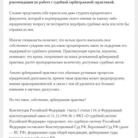
рекомендации по работе с судебной (арбитражной) практикой.
Сложно представить себе юриста или даже студента юридического
факультета, который в подтверждение своего мнения по какому-либо
юридическому вопросу не постарается подобрать судебные акты или хотя бы
отрывки из них.
Многие специалисты полагают, что нельзя просто высказать свое
собственное суждение или дословно процитировать закон, не подкрепив его
выдержкой из судебного решения. Практикующие юристы, вероятно,
понимают, что время, потраченное на поиск релевантной арбитражной
практики, растет пропорционально количеству доступных судебных актов.
Анализ арбитражной практики стал обычным рутинным процессом
юридической деятельности, причем такая практика может предопределить
мнение правоприменителей, в связи с чем ей уделяется все большее
внимание в научных дискуссиях.
Но что такое, собственно, арбитражная практика?
Конституция Российской Федерации (часть 3 статьи 118) и Федеральный
конституционный закон от 31.12.1996 № 1-ФКЗ «О судебной системе
Российской Федерации» определяют, что судебную систему Российской
Федерации составляют Конституционный Суд РФ, Верховный Суд РФ (далее
— ВС РФ), федеральные суды общей юрисдикции, арбитражные суды,
мировые судьи субъектов РФ.