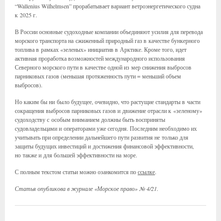
“Wallenius Wilhelmsen” прорабатывает вариант ветроэнергетического судна
к 2025 г.
В России основные судоходные компании объединяют усилия для перевода
морского транспорта на сжиженный природный газ в качестве бункерного
топлива в рамках «зеленых» инициатив в Арктике. Кроме того, идет
активная проработка возможностей международного использования
Северного морского пути в качестве одной из мер снижения выбросов
парниковых газов (меньшая протяженность пути = меньший объем
выбросов).
Но каким бы ни было будущее, очевидно, что растущие стандарты в части
сокращения выбросов парниковых газов и движение отрасли к «зеленому»
судоходству с особым вниманием должны быть восприняты
судовладельцами и операторами уже сегодня. Последним необходимо их
учитывать при определении дальнейшего пути развития не только для
защиты будущих инвестиций и достижения финансовой эффективности,
но также и для большей эффективности на море.
С полным текстом статьи можно озанкомится по
ссылке
.
Статья опубликова в журнале «Морское право» № 4/21.