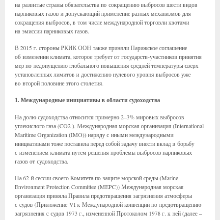
на развитые страны обязательства по сокращению выбросов шести видов
парниковых газов и допускающий применение разных механизмов для
сокращения выбросов, в том числе международной торговли квотами
на эмиссии парниковых газов.
В 2015 г. стороны РКИК ООН также приняли Парижское соглашение
об изменении климата, которое требует от государств-участников принятия
мер по недопущению глобального повышения средней температуры сверх
установленных лимитов и достижению нулевого уровня выбросов уже
во второй половине этого столетия.
1. Международные инициативы в области судоходства
На долю судоходства относится примерно 2–3% мировых выбросов
углекислого газа (CO2 ). Международная морская организация (International
Maritime Organization (IMO)) наряду с иными международными
инициативами тоже поставила перед собой задачу внести вклад в борьбу
с изменением климата путем решения проблемы выбросов парниковых
газов от судоходства.
На 62-й сессии своего Комитета по защите морской среды (Marine
Environment Protection Committee (MEPC)) Международная морская
организация приняла Правила предотвращения загрязнения атмосферы
с судов (Приложение VI к Международной конвенции по предотвращению
загрязнения с судов 1973 г., измененной Протоколом 1978 г. к ней (далее –