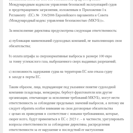
Международным кодексом управления безопасной эксплуатацией судов
и предотвращением загрязнения, изложенным в Приложении I к
Регламенту (ЕС) № 336/2006 Европейского парламента и Совета
(Международный кодекс управления безопасностью (МКУБ))».
За неисполнение директивы предусмотрена следующая ответственность:
а) публикация наименований судоходных компаний, не выполняющих свои
обязательства;
b) оплата штрафа за сверхнормативные выбросы в размере 100 евро
за тонну углекислого газа, выброшенного сверх выданных разрешений;
c) возможность задержания судна на территории ЕС или отказа судну
в заходе в порты ЕС.
Таким образом, лица, подпадающие под указанное понятие судоходной
компании (владельцы, менеджеры, бербоут-фрахтователи или другие
организации, отвечающие за исполнение требований МКУБ), могут нести
ответственность за соблюдение предельных значений выбросов, а потому им
следует обратить особое внимание на свои договорные обязательства
с целью их приведения в соответствие с новыми требованиями, которые,
скорее всего, будут применяться в ЕС с 2023 г. – в частности, урегулировать
вопросы ответственности за соблюдение директивы, распределения
ответственности за ее нарушение и последствий ее наступления