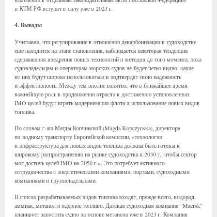
и КТМ РФ вступят в силу уже в 2023 г.
4. Выводы
Учитывая, что регулирование в отношении декарбонизации в судоходстве
еще находится на этапе становления, наблюдается некоторая тенденция
сдерживания внедрения новых технологий и методов до того момента, пока
судовладельцам и операторам морских судов не будет четко видно, какие
из них будут широко использоваться и подтвердят свою надежность
и эффективность. Между тем вполне понятно, что в ближайшее время
важнейшую роль в продвижении отрасли к достижению установленных
IMO целей будут играть модернизация флота и использование новых видов
топлива.
По словам г-жи Магды Копчинской (Magda Kopczynska), директора
по водному транспорту Европейской комиссии, «технологии
и инфраструктура для новых видов топлива должны быть готовы к
широкому распространению на рынке судоходства к 2030 г., чтобы сектор
мог достичь целей IMO на 2050 г.». Это потребует активного
сотрудничества с энергетическими компаниями, портами, судоходными
компаниями и грузовладельцами.
В список разрабатываемых видов топлива входят, прежде всего, водород,
аммиак, метанол и ядерное топливо. Датская судоходная компания “Maersk”
планирует запустить судно на основе метанола уже в 2023 г. Компания