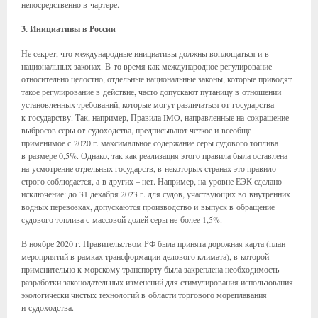
непосредственно в чартере.
3. Инициативы в России
Не секрет, что международные инициативы должны воплощаться и в
национальных законах. В то время как международное регулирование
относительно целостно, отдельные национальные законы, которые приводят
такое регулирование в действие, часто допускают путаницу в отношении
установленных требований, которые могут различаться от государства
к государству. Так, например, Правила IMO, направленные на сокращение
выбросов серы от судоходства, предписывают четкое и всеобще
применимое с 2020 г. максимальное содержание серы судового топлива
в размере 0,5%. Однако, так как реализация этого правила была оставлена
на усмотрение отдельных государств, в некоторых странах это правило
строго соблюдается, а в других – нет. Например, на уровне ЕЭК сделано
исключение: до 31 декабря 2023 г. для судов, участвующих во внутренних
водных перевозках, допускаются производство и выпуск в обращение
судового топлива с массовой долей серы не более 1,5%.
В ноябре 2020 г. Правительством РФ была принята дорожная карта (план
мероприятий в рамках трансформации делового климата), в которой
применительно к морскому транспорту была закреплена необходимость
разработки законодательных изменений для стимулирования использования
экологически чистых технологий в области торгового мореплавания
и судоходства.