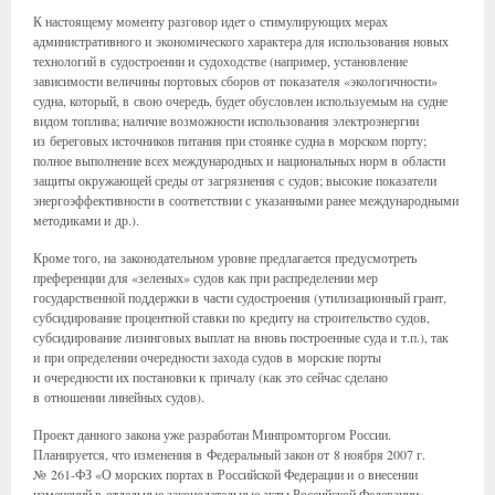
К настоящему моменту разговор идет о стимулирующих мерах
административного и экономического характера для использования новых
технологий в судостроении и судоходстве (например, установление
зависимости величины портовых сборов от показателя «экологичности»
судна, который, в свою очередь, будет обусловлен используемым на судне
видом топлива; наличие возможности использования электроэнергии
из береговых источников питания при стоянке судна в морском порту;
полное выполнение всех международных и национальных норм в области
защиты окружающей среды от загрязнения с судов; высокие показатели
энергоэффективности в соответствии с указанными ранее международными
методиками и др.).
Кроме того, на законодательном уровне предлагается предусмотреть
преференции для «зеленых» судов как при распределении мер
государственной поддержки в части судостроения (утилизационный грант,
субсидирование процентной ставки по кредиту на строительство судов,
субсидирование лизинговых выплат на вновь построенные суда и т.п.), так
и при определении очередности захода судов в морские порты
и очередности их постановки к причалу (как это сейчас сделано
в отношении линейных судов).
Проект данного закона уже разработан Минпромторгом России.
Планируется, что изменения в Федеральный закон от 8 ноября 2007 г.
№ 261-ФЗ «О морских портах в Российской Федерации и о внесении
изменений в отдельные законодательные акты Российской Федерации»