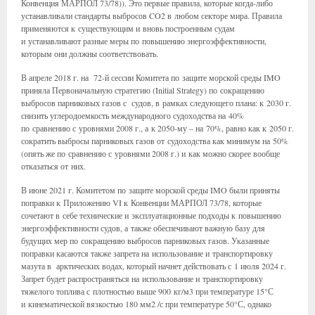
Конвенция МАРПОЛ 73/78)). Это первые правила, которые когда-либо
устанавливали стандарты выбросов CO2 в любом секторе мира. Правила
применяются к существующим и вновь построенным судам
и устанавливают разные меры по повышению энергоэффективности,
которым они должны соответствовать.
В апреле 2018 г. на 72-й сессии Комитета по защите морской среды IMO
приняла Первоначальную стратегию (Initial Strategy) по сокращению
выбросов парниковых газов с судов, в рамках следующего плана: к 2030 г.
снизить углеродоемкость международного судоходства на 40%
по сравнению с уровнями 2008 г., а к 2050-му – на 70%, равно как к 2050 г.
сократить выбросы парниковых газов от судоходства как минимум на 50%
(опять же по сравнению с уровнями 2008 г.) и как можно скорее вообще
отказаться от них.
В июне 2021 г. Комитетом по защите морской среды IMO были приняты
поправки к Приложению VI к Конвенции МАРПОЛ 73/78, которые
сочетают в себе технические и эксплуатационные подходы к повышению
энергоэффективности судов, а также обеспечивают важную базу для
будущих мер по сокращению выбросов парниковых газов. Указанные
поправки касаются также запрета на использование и транспортировку
мазута в арктических водах, который начнет действовать с 1 июля 2024 г.
Запрет будет распространяться на использование и транспортировку
тяжелого топлива с плотностью выше 900 кг/м3 при температуре 15°С
и кинематической вязкостью 180 мм2 /с при температуре 50°С, однако