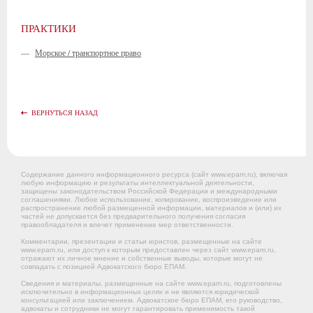
ПРАКТИКИ
—
Морское / транспортное право
ВЕРНУТЬСЯ НАЗАД
Содержание данного информационного ресурса (сайт www.epam.ru), включая
любую информацию и результаты интеллектуальной деятельности,
защищены законодательством Российской Федерации и международными
соглашениями. Любое использование, копирование, воспроизведение или
распространение любой размещенной информации, материалов и (или) их
частей не допускается без предварительного получения согласия
правообладателя и влечет применение мер ответственности.
Комментарии, презентации и статьи юристов, размещенные на сайте
www.epam.ru, или доступ к которым предоставлен через сайт www.epam.ru,
отражают их личное мнение и собственные выводы, которые могут не
совпадать с позицией Адвокатского бюро ЕПАМ.
Сведения и материалы, размещенные на сайте www.epam.ru, подготовлены
исключительно в информационных целях и не являются юридической
консультацией или заключением. Адвокатское бюро ЕПАМ, его руководство,
адвокаты и сотрудники не могут гарантировать применимость такой