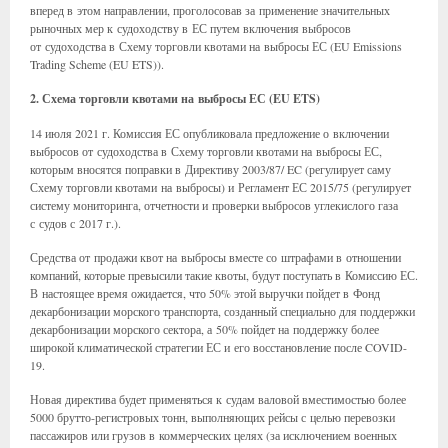
вперед в этом направлении, проголосовав за применение значительных
рыночных мер к судоходству в ЕС путем включения выбросов
от судоходства в Схему торговли квотами на выбросы ЕС (EU Emissions
Trading Scheme (EU ETS)).
2. Схема торговли квотами на выбросы ЕС (EU ETS)
14 июля 2021 г. Комиссия ЕС опубликовала предложение о включении
выбросов от судоходства в Схему торговли квотами на выбросы ЕС,
которым вносятся поправки в Директиву 2003/87/ EC (регулирует саму
Схему торговли квотами на выбросы) и Регламент ЕС 2015/75 (регулирует
систему мониторинга, отчетности и проверки выбросов углекислого газа
с судов с 2017 г.).
Средства от продажи квот на выбросы вместе со штрафами в отношении
компаний, которые превысили такие квоты, будут поступать в Комиссию ЕС.
В настоящее время ожидается, что 50% этой выручки пойдет в Фонд
декарбонизации морского транспорта, созданный специально для поддержки
декарбонизации морского сектора, а 50% пойдет на поддержку более
широкой климатической стратегии ЕС и его восстановление после COVID-
19.
Новая директива будет применяться к судам валовой вместимостью более
5000 брутто-регистровых тонн, выполняющих рейсы с целью перевозки
пассажиров или грузов в коммерческих целях (за исключением военных