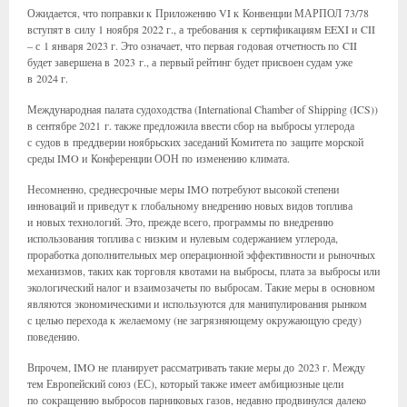
Ожидается, что поправки к Приложению VI к Конвенции МАРПОЛ 73/78
вступят в силу 1 ноября 2022 г., а требования к сертификациям EEXI и CII
– с 1 января 2023 г. Это означает, что первая годовая отчетность по CII
будет завершена в 2023 г., а первый рейтинг будет присвоен судам уже
в 2024 г.
Международная палата судоходства (International Chamber of Shipping (ICS))
в сентябре 2021 г. также предложила ввести сбор на выбросы углерода
с судов в преддверии ноябрьских заседаний Комитета по защите морской
среды IMO и Конференции ООН по изменению климата.
Несомненно, среднесрочные меры IMO потребуют высокой степени
инноваций и приведут к глобальному внедрению новых видов топлива
и новых технологий. Это, прежде всего, программы по внедрению
использования топлива с низким и нулевым содержанием углерода,
проработка дополнительных мер операционной эффективности и рыночных
механизмов, таких как торговля квотами на выбросы, плата за выбросы или
экологический налог и взаимозачеты по выбросам. Такие меры в основном
являются экономическими и используются для манипулирования рынком
с целью перехода к желаемому (не загрязняющему окружающую среду)
поведению.
Впрочем, IMO не планирует рассматривать такие меры до 2023 г. Между
тем Европейский союз (ЕС), который также имеет амбициозные цели
по сокращению выбросов парниковых газов, недавно продвинулся далеко