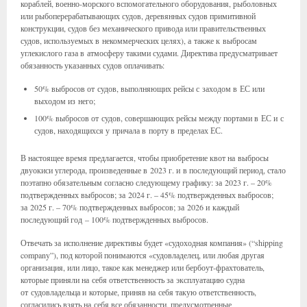
кораблей, военно-морского вспомогательного оборудования, рыболовных
или рыбоперерабатывающих судов, деревянных судов примитивной
конструкции, судов без механического привода или правительственных
судов, используемых в некоммерческих целях), а также к выбросам
углекислого газа в атмосферу такими судами. Директива предусматривает
обязанность указанных судов оплачивать:
50% выбросов от судов, выполняющих рейсы с заходом в ЕС или
выходом из него;
100% выбросов от судов, совершающих рейсы между портами в ЕС и с
судов, находящихся у причала в порту в пределах ЕС.
В настоящее время предлагается, чтобы приобретение квот на выбросы
двуокиси углерода, произведенные в 2023 г. и в последующий период, стало
поэтапно обязательным согласно следующему графику: за 2023 г. – 20%
подтвержденных выбросов; за 2024 г. – 45% подтвержденных выбросов;
за 2025 г. – 70% подтвержденных выбросов; за 2026 и каждый
последующий год – 100% подтвержденных выбросов.
Отвечать за исполнение директивы будет «судоходная компания» (“shipping
company”), под которой понимаются «судовладелец, или любая другая
организация, или лицо, такое как менеджер или бербоут-фрахтователь,
которые приняли на себя ответственность за эксплуатацию судна
от судовладельца и которые, приняв на себя такую ответственность,
согласились взять на себя все обязанности, предусмотренные