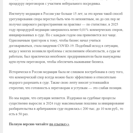
процедуру переговоров с участием нейтрального посредника.
Институту медиации в России уже больше 15 лет; за это время такой способ
урегулирования спора перестал быть чем-то непонятным, но до сих пор не
получил широкого распространения на практике — по статистике, в 2025
году процедурой медиации завершилось менее 0,01% коммерческих споров,
инициированных в суде. Но с каждым годом она применяется все чаще.
Однозначным триггером к тому, чтобы бизнес начал учиться
договариваться, стала пандемия COVID-19. Подобный исход в ситуации,
когда у многих возникли проблемы с исполнением обязательств, а суды не
работали, был практически неизбежен: предприниматели были вынуждены
идти путем переговоров, чтобы обеспечить выживание бизнеса.
Исторически в России медиация была не слишком востребована в силу того,
что коммерческий спор всегда можно было эффективно и относительно
недорого разрешить в суде. Также свою лепту вносит устоявшийся
стереотип, что готовность к переговорам и уступкам — это слабая позиция.
Но мы видим, что ситуация меняется. Издержки на судебные процессы
существенно выросли: в 2024 году максимальная пошлина за инициирование
разбирательства в арбитражном суде поднялась с 200 тыс. до 10 млн руб., то
есть в 50 раз.
Полную версию читайте
по ссылке>>