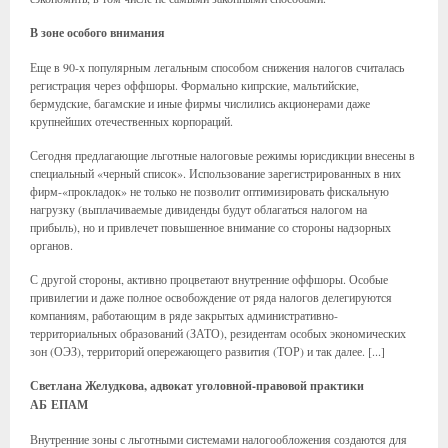
В зоне особого внимания
Еще в 90-х популярным легальным способом снижения налогов считалась
регистрация через оффшоры. Формально кипрские, мальтийские,
бермудские, багамские и иные фирмы числились акционерами даже
крупнейших отечественных корпораций.
Сегодня предлагающие льготные налоговые режимы юрисдикции внесены в
специальный «черный список». Использование зарегистрированных в них
фирм-«прокладок» не только не позволит оптимизировать фискальную
нагрузку (выплачиваемые дивиденды будут облагаться налогом на
прибыль), но и привлечет повышенное внимание со стороны надзорных
органов.
С другой стороны, активно процветают внутренние оффшоры. Особые
привилегии и даже полное освобождение от ряда налогов делегируются
компаниям, работающим в ряде закрытых административно-
территориальных образований (ЗАТО), резидентам особых экономических
зон (ОЭЗ), территорий опережающего развития (ТОР) и так далее. [...]
Светлана Желудкова,
адвокат уголовной-правовой практики
АБ
ЕПАМ
Внутренние зоны с льготными системами налогообложения создаются для