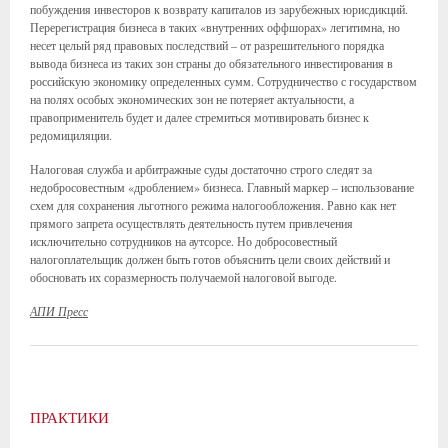
побуждения инвесторов к возврату капиталов из зарубежных юрисдикций.
Перерегистрация бизнеса в таких «внутренних оффшорах» легитимна, но
несет целый ряд правовых последствий – от разрешительного порядка
вывода бизнеса из таких зон страны до обязательного инвестирования в
российскую экономику определенных сумм. Сотрудничество с государством
на полях особых экономических зон не потеряет актуальности, а
правоприменитель будет и далее стремиться мотивировать бизнес к
редомициляции.
Налоговая служба и арбитражные суды достаточно строго следят за
недобросовестным «дроблением» бизнеса. Главный маркер – использование
схем для сохранения льготного режима налогообложения. Равно как нет
прямого запрета осуществлять деятельность путем привлечения
исключительно сотрудников на аутсорсе. Но добросовестный
налогоплательщик должен быть готов объяснить цели своих действий и
обосновать их соразмерность получаемой налоговой выгоде.
АПИ Пресс
ПРАКТИКИ