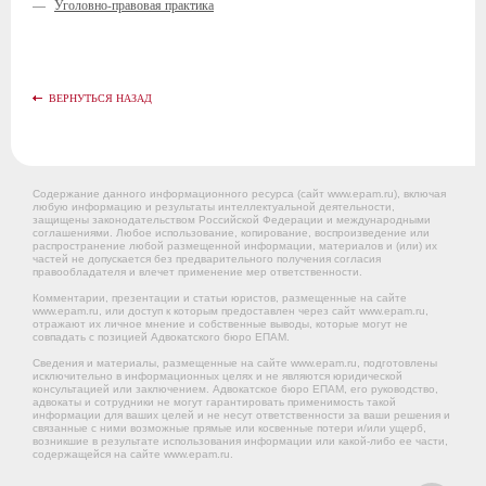
—
Уголовно-правовая практика
ВЕРНУТЬСЯ НАЗАД
Содержание данного информационного ресурса (сайт www.epam.ru), включая
любую информацию и результаты интеллектуальной деятельности,
защищены законодательством Российской Федерации и международными
соглашениями. Любое использование, копирование, воспроизведение или
распространение любой размещенной информации, материалов и (или) их
частей не допускается без предварительного получения согласия
правообладателя и влечет применение мер ответственности.
Комментарии, презентации и статьи юристов, размещенные на сайте
www.epam.ru, или доступ к которым предоставлен через сайт www.epam.ru,
отражают их личное мнение и собственные выводы, которые могут не
совпадать с позицией Адвокатского бюро ЕПАМ.
Сведения и материалы, размещенные на сайте www.epam.ru, подготовлены
исключительно в информационных целях и не являются юридической
консультацией или заключением. Адвокатское бюро ЕПАМ, его руководство,
адвокаты и сотрудники не могут гарантировать применимость такой
информации для ваших целей и не несут ответственности за ваши решения и
связанные с ними возможные прямые или косвенные потери и/или ущерб,
возникшие в результате использования информации или какой-либо ее части,
содержащейся на сайте www.epam.ru.