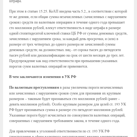
штрафа.
При этом в статью 15.25. КоАП введена часть 5.2., в соответствии с которой
те же деяния, если общая сумма незачисленных (зачисленных с нарушением
сроков) средств по валютным операциям в течение одного года превышает
сто миллионов рублей, влекут ответственность в виде штрафа в размере
одной стопятидесятой ключевой ставки ЦБ РФ от суммы денежных средств,
зачисленных с нарушением срока, за каждый день просрочки, и (или) в
размере от трех четвертых до одного размера не зачисленной суммы
денежных средств; на должностных лиц - от сорока тысяч до пятидесяти
тысяч рублей или дисквалификацию на срок от шести месяцев до трех лет.
Предупреждение как вид ответственности при превышении указанных
порогов сумм валютных операций не применяется.
В чем заключаются изменения в УК РФ
По валютным преступлениям
в разы увеличены пороги незачисленных
или зачисленных с нарушением сроков сумм для признания их крупным
размером – таковым будет признаваться сто миллионов рублей (ранее –
девять миллионов рублей). Особо крупным размером для целей ст. 193 УК
РФ будет признаваться сумма в размере сто пятьдесят миллионов рублей.
Указанные пороги будут исчисляться по совокупности валютных операций,
совершенных с нарушением требованием закона, в течение одного года.
Для привлечения к уголовной ответственности по ст. 193 УК РФ
(преступления в сфере валютного регулирования) введена административная