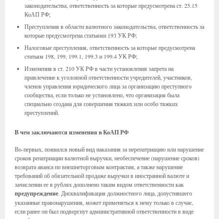
законодательства, ответственность за которые предусмотрена ст. 25.15
КоАП РФ;
Преступления в области валютного законодательства, ответственность за
которые предусмотрена статьями 193 УК РФ;
Налоговые преступления, ответственность за которые предусмотрена
статьям 198, 199, 199.1, 199.3 и 199.4 УК РФ;
Изменения в ст. 210 УК РФ в части установления запрета на
привлечение к уголовной ответственности учредителей, участников,
членов управления юридического лица за организацию преступного
сообщества, если только не установлено, что организация была
специально создана для совершения тяжких или особо тяжких
преступлений.
В чем заключаются изменения в КоАП РФ
Во-первых, появился новый вид наказания за нерепатриацию или нарушение
сроков репатриации валютной выручки, необеспечение (нарушение сроков)
возврата аванса по внешнеторговым контрактам, а также нарушение
требований об обязательной продаже выручки в иностранной валюте и
зачислении ее в рублях дополнено таким видом ответственности как
предупреждение
. Дисквалификация должностного лица, допустившего
указанные правонарушения, может применяться к нему только в случае,
если ранее он был подвергнут административной ответственности в виде