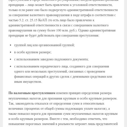
преюдиция – лицо может быть привлечено к уголовной ответственности,
только если ранее оно было подвергнуто административной ответственности
за совершение валютного правонарушения в виде штрафа в соответствии с
частью 5.2. ст. 25.15 КоАП (то есть лицо было привлечено к
административной ответственности в связи с совершением валютного
правонарушения на сумму более 100 млн. руб.). Однако административная
преюдиция не будет действовать при совершении преступления:
группой лиц или организованной группой;
в особо крупном размере;
с использованием заведомо подложного документа;
с использованием юридического лица, созданного для совершения
одного или нескольких преступлений, связанных с проведением
финансовых операций и других сделок с денежными средствами или
иным имуществом.
По налоговым преступлениям
изменен принцип определения размера
неуплаченных налогов для признания крупным и особо крупным размером.
Так, законодатель отказался от определения сумм в относительных
величинах (процентах от общей суммы подлежащих уплате налогов), а
также повысил пороги для признания сумм неуплаченных налогов крупным
и особо крупным размером. Вместе с тем, необходимо отметить, что
повышение пороговых значений в реальности затронет лишь представителей