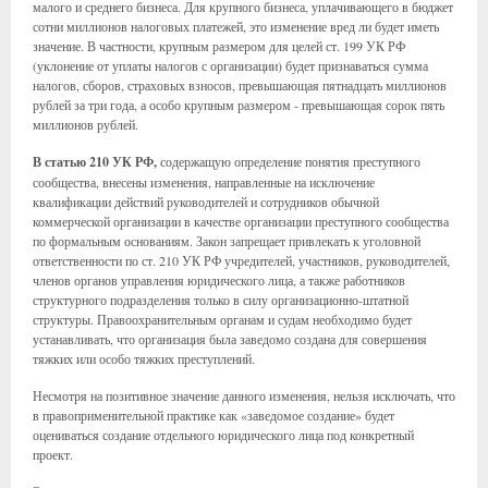
малого и среднего бизнеса. Для крупного бизнеса, уплачивающего в бюджет
сотни миллионов налоговых платежей, это изменение вред ли будет иметь
значение. В частности, крупным размером для целей ст. 199 УК РФ
(уклонение от уплаты налогов с организации) будет признаваться сумма
налогов, сборов, страховых взносов, превышающая пятнадцать миллионов
рублей за три года, а особо крупным размером - превышающая сорок пять
миллионов рублей.
В статью 210 УК РФ,
содержащую определение понятия преступного
сообщества, внесены изменения, направленные на исключение
квалификации действий руководителей и сотрудников обычной
коммерческой организации в качестве организации преступного сообщества
по формальным основаниям. Закон запрещает привлекать к уголовной
ответственности по ст. 210 УК РФ учредителей, участников, руководителей,
членов органов управления юридического лица, а также работников
структурного подразделения только в силу организационно-штатной
структуры. Правоохранительным органам и судам необходимо будет
устанавливать, что организация была заведомо создана для совершения
тяжких или особо тяжких преступлений.
Несмотря на позитивное значение данного изменения, нельзя исключать, что
в правоприменительной практике как «заведомое создание» будет
оцениваться создание отдельного юридического лица под конкретный
проект.