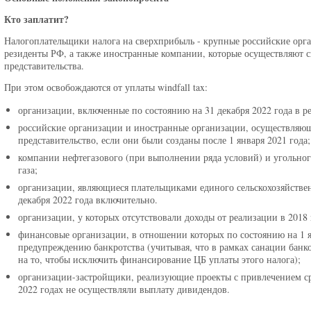
Кто заплатит?
Налогоплательщики налога на сверхприбыль - крупные российские орг
резиденты РФ, а также иностранные компании, которые осуществляют с
представительства.
При этом освобождаются от уплаты windfall tax:
организации, включенные по состоянию на 31 декабря 2022 года в р
российские организации и иностранные организации, осуществляющи
представительство, если они были созданы после 1 января 2021 года;
компании нефтегазового (при выполнении ряда условий) и угольно
газа;
организации, являющиеся плательщиками единого сельскохозяйственн
декабря 2022 года включительно.
организации, у которых отсутствовали доходы от реализации в 2018 
финансовые организации, в отношении которых по состоянию на 1 я
предупреждению банкротства (учитывая, что в рамках санации банк
на то, чтобы исключить финансирование ЦБ уплаты этого налога);
организации-застройщики, реализующие проекты с привлечением сред
2022 годах не осуществляли выплату дивидендов.