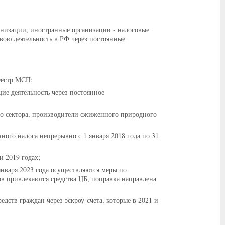
анизации, иностранные организации - налоговые
вою деятельность в РФ через постоянные
еестр МСП;
е деятельность через постоянное
го сектора, производители сжиженного природного
ого налога непрерывно с 1 января 2018 года по 31
и 2019 годах;
нваря 2023 года осуществляются меры по
ов привлекаются средства ЦБ, поправка направлена
ств граждан через эскроу-счета, которые в 2021 и