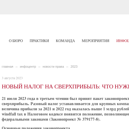
О БЮРО
ПРАКТИКИ
КОМАНДА
МЕРОПРИЯТИЯ
ИНФОЦ
главная
инфоцентр
новости права
2023
3 августа 2023
НОВЫЙ НАЛОГ НА СВЕРХПРИБЫЛЬ: ЧТО НУЖН
21 июля 2023 года в третьем чтении был принят пакет законопроект
сверхприбыль. Разовый налог устанавливается для крупных компа
величина прибыли за 2021 и 2022 год оказалась выше 1 млрд рубле
windfall tax в Налоговом кодексе появится положение, позволяюще
федеральными законами (Законопроект № 379177-8).
Основные положения законопроекта