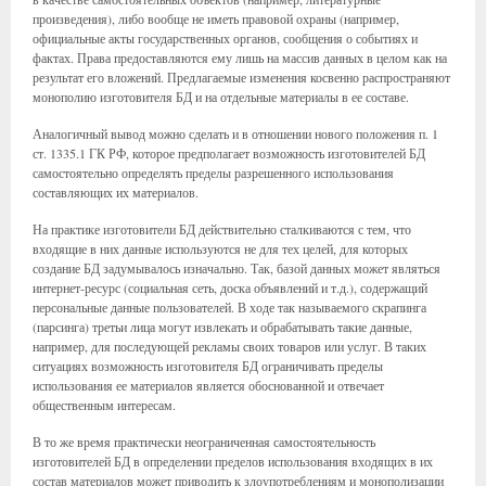
произведения), либо вообще не иметь правовой охраны (например,
официальные акты государственных органов, сообщения о событиях и
фактах. Права предоставляются ему лишь на массив данных в целом как на
результат его вложений. Предлагаемые изменения косвенно распространяют
монополию изготовителя БД и на отдельные материалы в ее составе.
Аналогичный вывод можно сделать и в отношении нового положения п. 1
ст. 1335.1 ГК РФ, которое предполагает возможность изготовителей БД
самостоятельно определять пределы разрешенного использования
составляющих их материалов.
На практике изготовители БД действительно сталкиваются с тем, что
входящие в них данные используются не для тех целей, для которых
создание БД задумывалось изначально. Так, базой данных может являться
интернет-ресурс (социальная сеть, доска объявлений и т.д.), содержащий
персональные данные пользователей. В ходе так называемого скрапинга
(парсинга) третьи лица могут извлекать и обрабатывать такие данные,
например, для последующей рекламы своих товаров или услуг. В таких
ситуациях возможность изготовителя БД ограничивать пределы
использования ее материалов является обоснованной и отвечает
общественным интересам.
В то же время практически неограниченная самостоятельность
изготовителей БД в определении пределов использования входящих в их
состав материалов может приводить к злоупотреблениям и монополизации