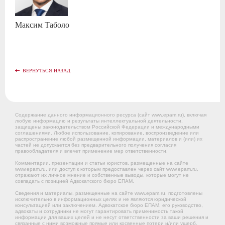
Максим
Таболо
ВЕРНУТЬСЯ НАЗАД
Содержание данного информационного ресурса (сайт www.epam.ru), включая
любую информацию и результаты интеллектуальной деятельности,
защищены законодательством Российской Федерации и международными
соглашениями. Любое использование, копирование, воспроизведение или
распространение любой размещенной информации, материалов и (или) их
частей не допускается без предварительного получения согласия
правообладателя и влечет применение мер ответственности.
Комментарии, презентации и статьи юристов, размещенные на сайте
www.epam.ru, или доступ к которым предоставлен через сайт www.epam.ru,
отражают их личное мнение и собственные выводы, которые могут не
совпадать с позицией Адвокатского бюро ЕПАМ.
Сведения и материалы, размещенные на сайте www.epam.ru, подготовлены
исключительно в информационных целях и не являются юридической
консультацией или заключением. Адвокатское бюро ЕПАМ, его руководство,
адвокаты и сотрудники не могут гарантировать применимость такой
информации для ваших целей и не несут ответственности за ваши решения и
связанные с ними возможные прямые или косвенные потери и/или ущерб,