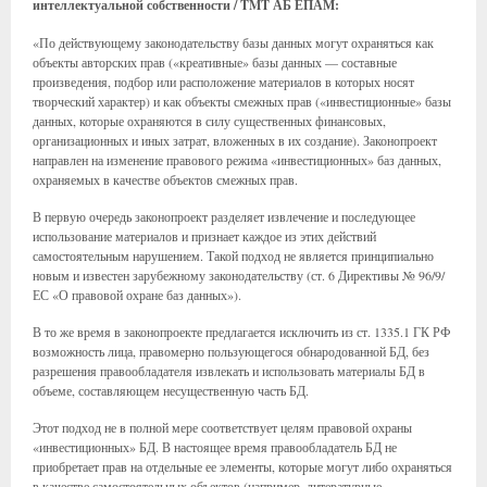
интеллектуальной собственности / TMT АБ ЕПАМ:
«По действующему законодательству базы данных могут охраняться как
объекты авторских прав («креативные» базы данных — составные
произведения, подбор или расположение материалов в которых носят
творческий характер) и как объекты смежных прав («инвестиционные» базы
данных, которые охраняются в силу существенных финансовых,
организационных и иных затрат, вложенных в их создание). Законопроект
направлен на изменение правового режима «инвестиционных» баз данных,
охраняемых в качестве объектов смежных прав.
В первую очередь законопроект разделяет извлечение и последующее
использование материалов и признает каждое из этих действий
самостоятельным нарушением. Такой подход не является принципиально
новым и известен зарубежному законодательству (ст. 6 Директивы № 96/9/
ЕС «О правовой охране баз данных»).
В то же время в законопроекте предлагается исключить из ст. 1335.1 ГК РФ
возможность лица, правомерно пользующегося обнародованной БД, без
разрешения правообладателя извлекать и использовать материалы БД в
объеме, составляющем несущественную часть БД.
Этот подход не в полной мере соответствует целям правовой охраны
«инвестиционных» БД. В настоящее время правообладатель БД не
приобретает прав на отдельные ее элементы, которые могут либо охраняться
в качестве самостоятельных объектов (например, литературные