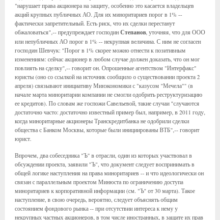
"нарушает права акционера на защиту, особенно это касается владельцев
акций крупных публичных АО. Для их миноритариев порог в 1% --
фактически запретительный. Есть риск, что их сделки перестанут
обжаловаться",-- предупреждает господин
Степанов
, уточняя, что для ООО
или непубличных АО порог в 1% -- некрупная величина. С ним не согласен
господин Шевчук: "Порог в 1% скорее можно отнести к позитивным
изменениям: сейчас акционер в любом случае должен доказать, что он мог
повлиять на сделку",-- говорит он. Опрошенные агентством "Интерфакс"
юристы (оно со ссылкой на источник сообщило о существовании проекта 2
апреля) связывают инициативу Минэкономики с "казусом "Мечела"" (в
начале марта миноритарии компании не смогли одобрить реструктуризацию
ее кредитов). По словам же госпожи Савельевой, такие случаи "случаются
достаточно часто: достаточно известный пример был, например, в 2011 году,
когда миноритарные акционеры Транскредитбанка не одобрили сделки
общества с Банком Москвы, которые были инициированы ВТБ",-- говорит
юрист.
Впрочем, два собеседника "Ъ" в отрасли, один из которых участвовал в
обсуждении проекта, заявили "Ъ", что документ следует воспринимать в
общей логике наступления на права миноритариев -- и что идеологически он
связан с параллельным проектом Минюста по ограничению доступа
миноритариев к корпоративной информации (см. "Ъ" от 30 марта). Такое
наступление, в свою очередь, вероятно, следует объяснять общим
состоянием фондового рынка -- при отсутствии интереса к нему у
некрупных частных акционеров, в том числе иностранных, в защите их прав