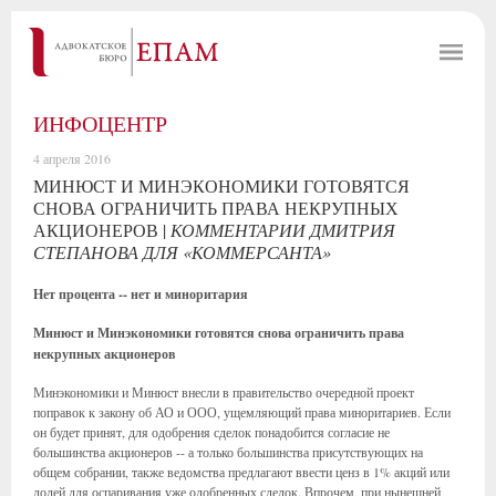
ИНФОЦЕНТР
4 апреля 2016
МИНЮСТ И МИНЭКОНОМИКИ ГОТОВЯТСЯ
СНОВА ОГРАНИЧИТЬ ПРАВА НЕКРУПНЫХ
АКЦИОНЕРОВ |
КОММЕНТАРИИ ДМИТРИЯ
СТЕПАНОВА ДЛЯ «КОММЕРСАНТА»
Нет процента -- нет и миноритария
Минюст и Минэкономики готовятся снова ограничить права
некрупных акционеров
Минэкономики и Минюст внесли в правительство очередной проект
поправок к закону об АО и ООО, ущемляющий права миноритариев. Если
он будет принят, для одобрения сделок понадобится согласие не
большинства акционеров -- а только большинства присутствующих на
общем собрании, также ведомства предлагают ввести ценз в 1% акций или
долей для оспаривания уже одобренных сделок. Впрочем, при нынешней