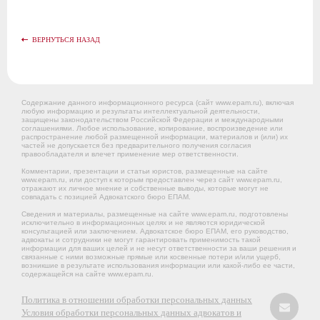
ВЕРНУТЬСЯ НАЗАД
Содержание данного информационного ресурса (сайт www.epam.ru), включая
любую информацию и результаты интеллектуальной деятельности,
защищены законодательством Российской Федерации и международными
соглашениями. Любое использование, копирование, воспроизведение или
распространение любой размещенной информации, материалов и (или) их
частей не допускается без предварительного получения согласия
правообладателя и влечет применение мер ответственности.
Комментарии, презентации и статьи юристов, размещенные на сайте
www.epam.ru, или доступ к которым предоставлен через сайт www.epam.ru,
отражают их личное мнение и собственные выводы, которые могут не
совпадать с позицией Адвокатского бюро ЕПАМ.
Сведения и материалы, размещенные на сайте www.epam.ru, подготовлены
исключительно в информационных целях и не являются юридической
консультацией или заключением. Адвокатское бюро ЕПАМ, его руководство,
адвокаты и сотрудники не могут гарантировать применимость такой
информации для ваших целей и не несут ответственности за ваши решения и
связанные с ними возможные прямые или косвенные потери и/или ущерб,
возникшие в результате использования информации или какой-либо ее части,
содержащейся на сайте www.epam.ru.
Политика в отношении обработки персональных данных
Условия обработки персональных данных адвокатов и