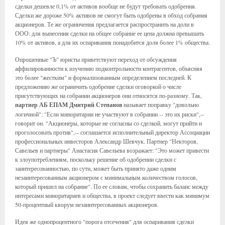
сделки дешевле 0,1% от активов вообще не будут требовать одобрения.
Сделки же дороже 50% активов не смогут быть одобрены в обход собрания
акционеров. Те же ограничения предлагается распространить на доли в
ООО: для вынесения сделки на общее собрание ее цена должна превышать
10% от активов, а для их оспаривания понадобится доля более 1% общества.
Опрошенные "Ъ" юристы приветствуют переход от обсуждения
аффилированности к изучению подконтрольности контрагентов, объясняя
это более "жестким" и формализованным определением последней. К
предложению же ограничить одобрение сделки оговоркой о числе
присутствующих на собрании акционеров они относятся по-разному. Так,
партнер АБ ЕПАМ Дмитрий Степанов
называет поправку "довольно
логичной": "Если миноритарии не участвуют в собрании -- это их риски",--
говорит он. "Акционеры, которые не согласны со сделкой, могут прийти и
проголосовать против",-- соглашается исполнительный директор Ассоциации
профессиональных инвесторов Александр Шевчук. Партнер "Некторов,
Савельев и партнеры" Анастасия Савельева возражает: "Это может привести
к злоупотреблениям, поскольку решение об одобрении сделки с
заинтересованностью, по сути, может быть принято даже одним
незаинтересованным акционером с минимальным количеством голосов,
который пришел на собрание". По ее словам, чтобы сохранить баланс между
интересами миноритариев и общества, в проект следует ввести как минимум
50-процентный кворум незаинтересованных акционеров.
Идея же однопроцентного "порога отсечения" для оспаривания сделки