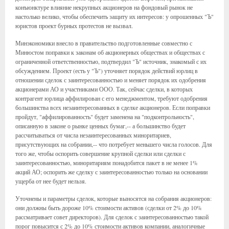
конъюнктуре влияние некрупных акционеров на фондовый рынок не
настолько велико, чтобы обеспечить защиту их интересов: у опрошенных "Ъ"
юристов проект бурных протестов не вызвал.
Минэкономики внесло в правительство подготовленные совместно с
Минюстом поправки к законам об акционерных обществах и обществах с
ограниченной ответственностью, подтвердил "Ъ" источник, знакомый с их
обсуждением. Проект (есть у "Ъ") уточняет порядок действий юрлиц в
отношении сделок с заинтересованностью и меняет порядок их одобрения
акционерами АО и участниками ООО. Так, сейчас сделки, в которых
контрагент юрлица аффилирован с его менеджментом, требуют одобрения
большинства всех незаинтересованных в сделке акционеров. Если поправки
пройдут, "аффилированность" будет заменена на "подконтрольность",
описанную в законе о рынке ценных бумаг,-- а большинство будет
рассчитываться от числа незаинтересованных миноритариев,
присутствующих на собрании,-- что потребует меньшего числа голосов. Для
того же, чтобы оспорить совершение крупной сделки или сделки с
заинтересованностью, миноритариям понадобится пакет в не менее 1%
акций АО; оспорить же сделку с заинтересованностью только на основании
ущерба от нее будет нельзя.
Уточнены и параметры сделок, которые выносятся на собрания акционеров:
они должны быть дороже 10% стоимости активов (сделки от 2% до 10%
рассматривает совет директоров). Для сделок с заинтересованностью такой
порог повысится с 2% до 10% стоимости активов компании, аналогичные