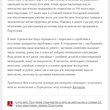
законодательства пошла Болгария, теперь предоставляющая вид на
жительство при покупке недвижимости стоимостью от 300 тысяч евро,
инвестирующим 125 тысяч евро в уставный капитал болгарской компании
или обеспечивающим рабочие места для хотя бы пяти болгарских граждан в
экономически неблагоприятных регионах. Наконец, в начале года ряд мер по
облегчению для иностранцев получения вида на жительство предприняла
Португалия.
В наше Адвокатское бюро обращаются с запросами о содействии в
получении гражданства зарубежных стран. В сотрудничестве с зарубежными
консультантами наша практика по работе с частными клиентами оказывает
такую помощь, равно как и помогает выбрать оптимальную юрисдикции.
Ведь далеко не все риски, связанные с семейной, деловой и инвестиционной
иммиграцией, лежат на поверхности. В частности, необходимо учитывать
налоговые, семейные, а иногда и уголовно-правовые последствия
инвестиций за рубеж, равно как и поводы для аннулирования вида на
жительство, несмотря на сделанные капиталовложения.
Предлагаем Вам в качестве примера рассмотреть ситуацию с получением
вида на жительство в Португалии, чему посвящен
документ
.
Legal alert: Получение гражданства и вида на жительство в странах ЕС
через инвестиции: пример Португалии