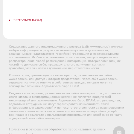
ВЕРНУТЬСЯ НАЗАД
Содержание данного информационного ресурса (сайт www.epam.ru), включая
любую информацию и результаты интеллектуальной деятельности,
защищены законодательством Российской Федерации и международными
соглашениями. Любое использование, копирование, воспроизведение или
распространение любой размещенной информации, материалов и (или) их
частей не допускается без предварительного получения согласия
правообладателя и влечет применение мер ответственности.
Комментарии, презентации и статьи юристов, размещенные на сайте
www.epam.ru, или доступ к которым предоставлен через сайт www.epam.ru,
отражают их личное мнение и собственные выводы, которые могут не
совпадать с позицией Адвокатского бюро ЕПАМ.
Сведения и материалы, размещенные на сайте www.epam.ru, подготовлены
исключительно в информационных целях и не являются юридической
консультацией или заключением. Адвокатское бюро ЕПАМ, его руководство,
адвокаты и сотрудники не могут гарантировать применимость такой
информации для ваших целей и не несут ответственности за ваши решения и
связанные с ними возможные прямые или косвенные потери и/или ущерб,
возникшие в результате использования информации или какой-либо ее части,
содержащейся на сайте www.epam.ru.
Политика в отношении обработки персональных данных