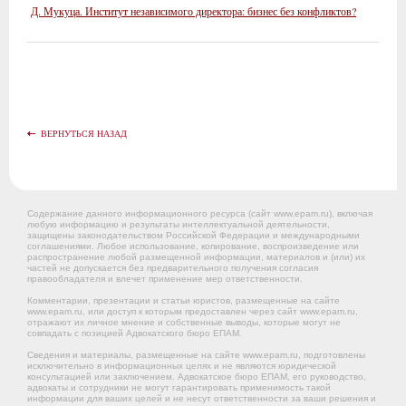
Д. Мукуца. Институт независимого директора: бизнес без конфликтов?
ВЕРНУТЬСЯ НАЗАД
Содержание данного информационного ресурса (сайт www.epam.ru), включая
любую информацию и результаты интеллектуальной деятельности,
защищены законодательством Российской Федерации и международными
соглашениями. Любое использование, копирование, воспроизведение или
распространение любой размещенной информации, материалов и (или) их
частей не допускается без предварительного получения согласия
правообладателя и влечет применение мер ответственности.
Комментарии, презентации и статьи юристов, размещенные на сайте
www.epam.ru, или доступ к которым предоставлен через сайт www.epam.ru,
отражают их личное мнение и собственные выводы, которые могут не
совпадать с позицией Адвокатского бюро ЕПАМ.
Сведения и материалы, размещенные на сайте www.epam.ru, подготовлены
исключительно в информационных целях и не являются юридической
консультацией или заключением. Адвокатское бюро ЕПАМ, его руководство,
адвокаты и сотрудники не могут гарантировать применимость такой
информации для ваших целей и не несут ответственности за ваши решения и