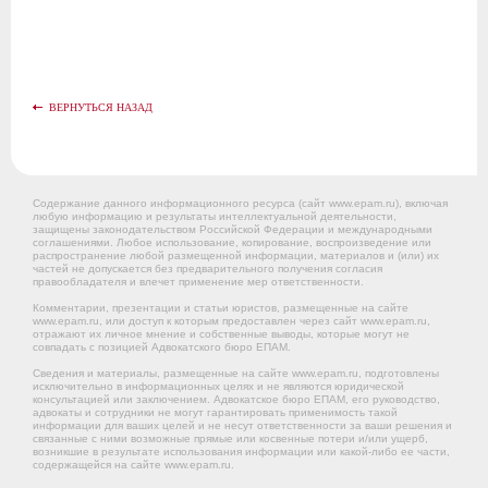
ВЕРНУТЬСЯ НАЗАД
Содержание данного информационного ресурса (сайт www.epam.ru), включая
любую информацию и результаты интеллектуальной деятельности,
защищены законодательством Российской Федерации и международными
соглашениями. Любое использование, копирование, воспроизведение или
распространение любой размещенной информации, материалов и (или) их
частей не допускается без предварительного получения согласия
правообладателя и влечет применение мер ответственности.
Комментарии, презентации и статьи юристов, размещенные на сайте
www.epam.ru, или доступ к которым предоставлен через сайт www.epam.ru,
отражают их личное мнение и собственные выводы, которые могут не
совпадать с позицией Адвокатского бюро ЕПАМ.
Сведения и материалы, размещенные на сайте www.epam.ru, подготовлены
исключительно в информационных целях и не являются юридической
консультацией или заключением. Адвокатское бюро ЕПАМ, его руководство,
адвокаты и сотрудники не могут гарантировать применимость такой
информации для ваших целей и не несут ответственности за ваши решения и
связанные с ними возможные прямые или косвенные потери и/или ущерб,
возникшие в результате использования информации или какой-либо ее части,
содержащейся на сайте www.epam.ru.