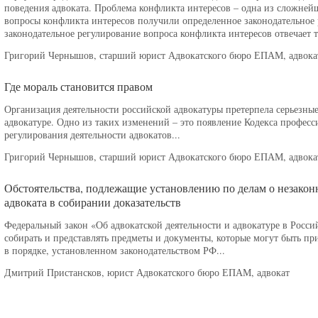
поведения адвоката. Проблема конфликта интересов – одна из сложнейш
вопросы конфликта интересов получили определенное законодательное 
законодательное регулирование вопроса конфликта интересов отвечает
Григорий Чернышов, старший юрист Адвокатского бюро ЕПАМ, адвока
Где мораль становится правом
Организация деятельности российской адвокатуры претерпела серьезные
адвокатуре. Одно из таких изменений – это появление Кодекса професс
регулирования деятельности адвокатов...
Григорий Чернышов, старший юрист Адвокатского бюро ЕПАМ, адвока
Обстоятельства, подлежащие установлению по делам о незаконн
адвоката в собирании доказательств
Федеральный закон «Об адвокатской деятельности и адвокатуре в Росси
собирать и представлять предметы и документы, которые могут быть п
в порядке, установленном законодательством РФ...
Дмитрий Пристансков, юрист Адвокатского бюро ЕПАМ, адвокат