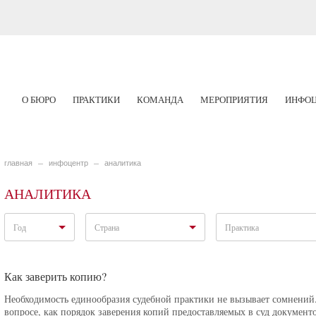
О БЮРО
ПРАКТИКИ
КОМАНДА
МЕРОПРИЯТИЯ
ИНФОЦ
главная
инфоцентр
аналитика
АНАЛИТИКА
Год
Страна
Практика
Как заверить копию?
Необходимость единообразия судебной практики не вызывает сомнений
вопросе, как порядок заверения копий предоставляемых в суд докумен