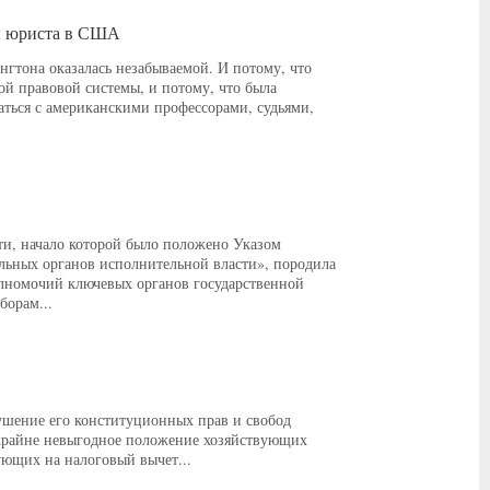
ты юриста в США
тона оказалась незабываемой. И потому, что
й правовой системы, и потому, что была
ться с американскими профессорами, судьями,
и, начало которой было положено Указом
альных органов исполнительной власти», породила
олномочий ключевых органов государственной
борам...
шение его конституционных прав и свобод
 крайне невыгодное положение хозяйствующих
ующих на налоговый вычет...