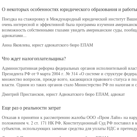
О некоторых особенностях юридического образования и рабо
Поездка на стажировку в Международный юридический институт Вашинг
очень интересной и эффективной была программа изучения американско
возможность собственными глазами увидеть американские суды, пообща
адвокатами...
Анна Яковлева, юрист адвокатского бюро ЕПАМ
Что ждет налогоплательщика?
Административная реформа федеральных органов исполнительной власт
Президента РФ от 9 марта 2004 г. № 314 «О системе и структуре федер
множество вопросов, прежде всего, касающихся правового статуса и п
власти. Одним из таких органов стало Министерство РФ по налогам и с
Дмитрий Пристансков, юрист Адвокатского бюро ЕПАМ, адвокат
Еще раз о реальности затрат
Отказав в принятии к рассмотрению жалобы ООО «Пром Лайн» на нару
положением ч. 2 ст. 171 НК РФ, Конституционный Суд РФ поставил в
субъектов, использующих заемные средства для уплаты НДС и претенд