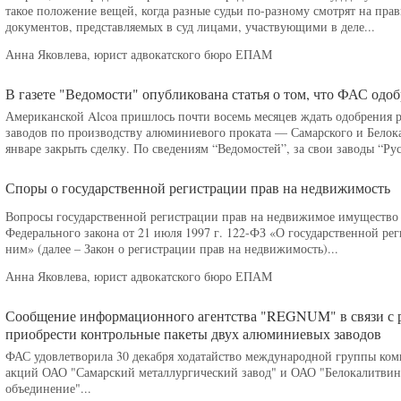
такое положение вещей, когда разные судьи по-разному смотрят на пра
документов, представляемых в суд лицами, участвующими в деле...
Анна Яковлева, юрист адвокатского бюро ЕПАМ
В газете "Ведомости" опубликована статья о том, что ФАС одоб
Американской Alcoa пришлось почти восемь месяцев ждать одобрения р
заводов по производству алюминиевого проката — Самарского и Белок
январе закрыть сделку. По сведениям “Ведомостей”, за свои заводы “Рус
Споры о государственной регистрации прав на недвижимость
Вопросы государственной регистрации прав на недвижимое имущество 
Федерального закона от 21 июля 1997 г. 122-ФЗ «О государственной ре
ним» (далее – Закон о регистрации прав на недвижимость)...
Анна Яковлева, юрист адвокатского бюро ЕПАМ
Сообщение информационного агентства "REGNUM" в связи с 
приобрести контрольные пакеты двух алюминиевых заводов
ФАС удовлетворила 30 декабря ходатайство международной группы ком
акций ОАО "Самарский металлургический завод" и ОАО "Белокалитвинс
объединение"...