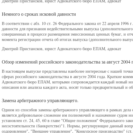
Дмитрий Пристансков, юрист Адвокатского бюро ЕПАМ, адвокат
Немного о сроках исковой давности
В соответствии с абз. 10 ст. 26 Федерального закона от 22 апреля 1996
давности для признания недействительными выпуска (дополнительного
совершенных в процессе размещения эмиссионных ценных бумаг, и отчет
момента регистрации отчета об итогах выпуска (дополнительного выпус
Дмитрий Пристансков, юрист Адвокатского бюро ЕПАМ, адвокат
Обзор изменений российского законодательства за август 2004 
В настоящем выпуске представлены наиболее интересные с нашей точк
сферах российского законодательства в августе 2004 года. Краткие ком
Адвокатского бюро ЕПАМ, которыми сопровождается каждый новый нор
описания или анализа каждого акта, носят только предварительный и об
Замена арбитражного управляющего.
Одним из способов замены арбитражного управляющего в рамках дела о
является добровольное сложение им полномочий и назначение судом но
установлен ст. 24, 45, 60 в главе "Общие положения" Федерального зак
несостоятельности (банкротстве)"1. Нормы, регулирующие данный вопро
оздоровление", "Внешнее управление", "Конкурсное производство" (ст. 8