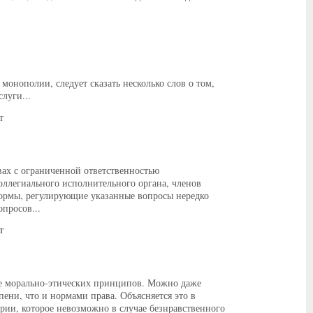
монополии, следует сказать несколько слов о том,
луги...
т
ах с ограниченной ответственностью
оллегиального исполнительного органа, членов
 нормы, регулирующие указанные вопросы нередко
просов...
т
ие морально-этических принципов. Можно даже
епени, что и нормами права. Объясняется это в
ерии, которое невозможно в случае безнравственного