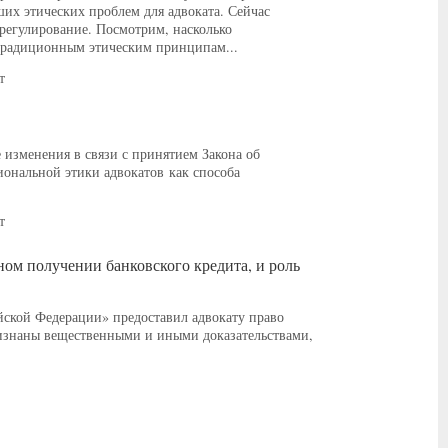
их этических проблем для адвоката. Сейчас
регулирование. Посмотрим, насколько
 традиционным этическим принципам...
т
 изменения в связи с принятием Закона об
иональной этики адвокатов как способа
т
ом получении банковского кредита, и роль
йской Федерации» предоставил адвокату право
ризнаны вещественными и иными доказательствами,