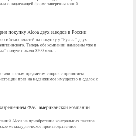
вила о надлежащей форме заверения копий
рил покупку Alcoa двух заводов в России
оссийских властей на покупку у “Русала” двух
алитвинского. Теперь обе компании намерены уже в
ал” получит около $300 млн...
стали частым предметом споров с принятием
гистрации прав на недвижимое имущество и сделок с
разрешением ФАС американской компании
паний Alcoa на приобретение контрольных пакетов
кое металлургическое производственное