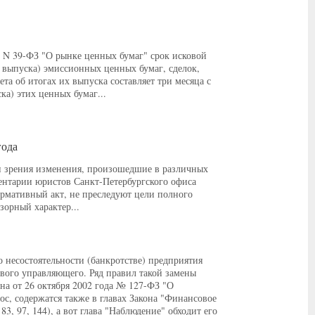
 г. N 39-ФЗ "О рынке ценных бумаг" срок исковой
 выпуска) эмиссионных ценных бумаг, сделок,
а об итогах их выпуска составляет три месяца с
ка) этих ценных бумаг...
года
и зрения изменения, произошедшие в различных
ментарии юристов Санкт-Петербургского офиса
мативный акт, не преследуют цели полного
зорный характер...
 несостоятельности (банкротстве) предприятия
вого управляющего. Ряд правил такой замены
она от 26 октября 2002 года № 127-ФЗ "О
с, содержатся также в главах Закона "Финансовое
3, 97, 144), а вот глава "Наблюдение" обходит его