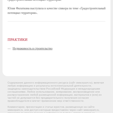
Юлия Филаткина выступила в качестве спикера по теме «Градостроительный
потенциал территории».
ПРАКТИКИ
—
Недвижимость и строительство
Содержание данного информационного ресурса (сайт www.epam.ru), включая
любую информацию и результаты интеллектуальной деятельности,
защищены законодательством Российской Федерации и международными
соглашениями. Любое использование, копирование, воспроизведение или
распространение любой размещенной информации, материалов и (или) их
частей не допускается без предварительного получения согласия
правообладателя и влечет применение мер ответственности.
Комментарии, презентации и статьи юристов, размещенные на сайте
www.epam.ru, или доступ к которым предоставлен через сайт www.epam.ru,
отражают их личное мнение и собственные выводы, которые могут не