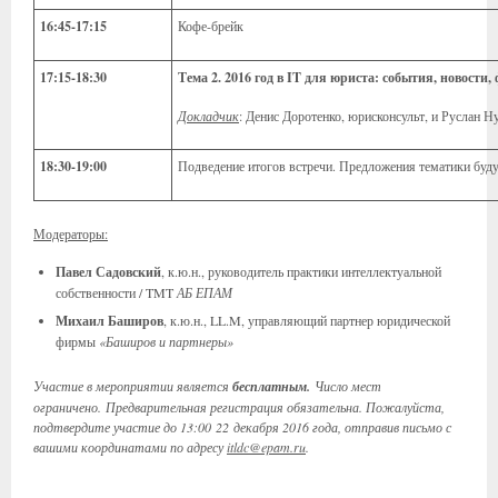
1
6
:
45
-17:
15
Кофе-брейк
17:
15
-18:30
Тема 2.
2016 год в IT для юриста: события, новости,
Докладчик
: Денис Доротенко, юрисконсульт, и Руслан Н
18:30-19:00
Подведение итогов встречи. Предложения тематики буд
Модераторы:
Павел Садовский
, к.ю.н., руководитель практики интеллектуальной
собственности / TMT
АБ ЕПАМ
Михаил Баширов
, к.ю.н., LL.M, управляющий партнер юридической
фирмы
«Баширов и партнеры»
Участие в мероприятии является
бесплатным.
Число мест
ограничено. Предварительная регистрация обязательна.
Пожалуйста,
подтвердите участие до 13:00 22 декабря 2016 года, отправив письмо с
вашими координатами по адресу
itldc@epam.ru
.